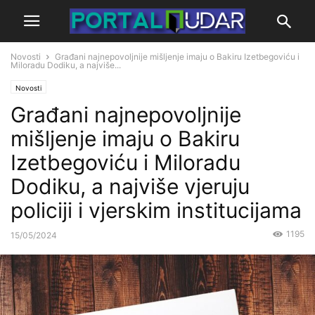
Novosti
Građani najnepovoljnije mišljenje imaju o Bakiru Izetbegoviću i
Miloradu Dodiku, a najviše...
Novosti
Građani najnepovoljnije
mišljenje imaju o Bakiru
Izetbegoviću i Miloradu
Dodiku, a najviše vjeruju
policiji i vjerskim institucijama
1195
15/05/2024