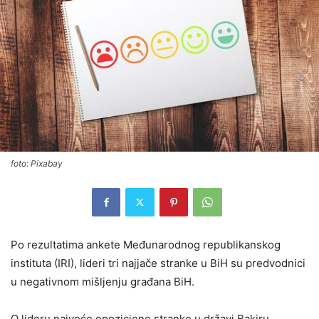
foto: Pixabay
Po rezultatima ankete Međunarodnog republikanskog
instituta (IRI), lideri tri najjače stranke u BiH su predvodnici
u negativnom mišljenju građana BiH.
O lideru najveće opozicione stranke u državi Bakiru