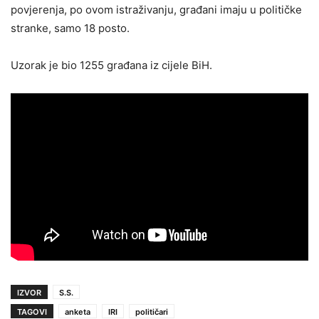
povjerenja, po ovom istraživanju, građani imaju u političke
stranke, samo 18 posto.
Uzorak je bio 1255 građana iz cijele BiH.
IZVOR
S.S.
TAGOVI
anketa
IRI
političari