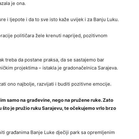
zala je ona.
re i ljepote i da to sve isto kaže uvijek i za Banju Luku.
racije političara žele krenuti naprijed, pozitivnom
nak treba da postane praksa, da se sastajemo bar
čkim projektima – istakla je gradonačelnica Sarajeva.
ati ono najbolje, razvijati i buditi pozitivne emocije.
slim samo na građevine, nego na pružene ruke. Zato
što je pružio ruku Sarajevu, te očekujemo vrlo brzo
niti građanima Banje Luke dječiji park sa opremljenim