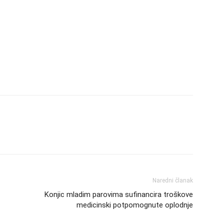
Naredni članak
Konjic mladim parovima sufinancira troškove
medicinski potpomognute oplodnje