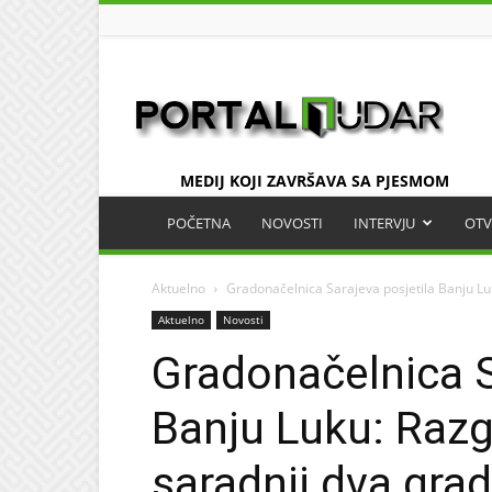
UDAR
MEDIJ KOJI ZAVRŠAVA SA PJESMOM
POČETNA
NOVOSTI
INTERVJU
OTV
Aktuelno
Gradonačelnica Sarajeva posjetila Banju Lu
Aktuelno
Novosti
Gradonačelnica S
Banju Luku: Raz
saradnji dva gra