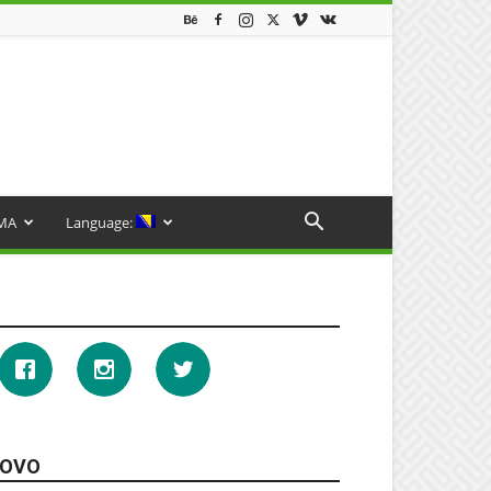
MA
Language:
OVO