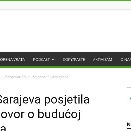
ORENA VRATA
PODCAST
COPY/PASTE
AKTIVIZAM
O NA
ku: Razgovor o budućoj saradnji dva grada
arajeva posjetila
govor o budućoj
N
da