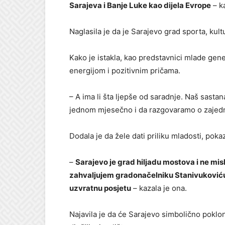
Sarajeva i Banje Luke kao dijela Evrope
– ka
Naglasila je da je Sarajevo grad sporta, kultu
Kako je istakla, kao predstavnici mlade gene
energijom i pozitivnim pričama.
– A ima li šta ljepše od saradnje. Naš sasta
jednom mjesečno i da razgovaramo o zajedni
Dodala je da žele dati priliku mladosti, pokaz
–
Sarajevo je grad hiljadu mostova i ne mi
zahvaljujem gradonačelniku Stanivukoviću 
uzvratnu posjetu
– kazala je ona.
Najavila je da će Sarajevo simbolično poklo