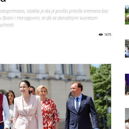
toprimstvo, istakla je da je prošlo previše vremena bez
u Bosni i Hercegovini, te da se današnjim susretom
dućnosti
1675