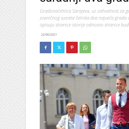
Gradonačelnica Sarajeva, uz zahvalnost za gos
zvaničnog susreta čelnika dva najveća grada 
ispisuju stranice istorije odnosno stranice bu
22/06/2021