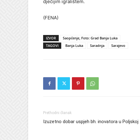
dječijim igralištem.
(FENA)
IZVOR
Saopćenje, Foto: Grad Banja Luka
TAGOVI
Banja Luka
Saradnja
Sarajevo
Prethodni članak
Izuzetno dobar uspjeh bh. inovatora u Poljskoj