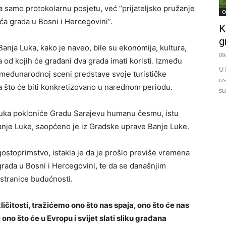
a samo protokolarnu posjetu, već “prijateljsko pružanje
O
a grada u Bosni i Hercegovini”.
K
g
nja Luka, kako je naveo, bile su ekonomija, kultura,
09
 od kojih će građani dva grada imati koristi. Između
U 
 međunarodnoj sceni predstave svoje turističke
us
ma što će biti konkretizovano u narednom periodu.
su
Luka pokloniće Gradu Sarajevu humanu česmu, istu
Banje Luke, saopćeno je iz Gradske uprave Banje Luke.
ostoprimstvo, istakla je da je prošlo previše vremena
rada u Bosni i Hercegovini, te da se današnjim
 stranice budućnosti.
ličitosti, tražićemo ono što nas spaja, ono što će nas
ono što će u Evropu i svijet slati sliku građana