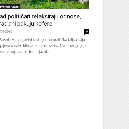
tvorena vrata
ad političari relaksiraju odnose,
rađani pakuju kofere
/06/2026
0
Bosni i Hercegovini raste jedna politička biljka koja
pijeva u svim klimatskim uslovima. Ne smetaju joj ni
še, ni poplave, ni inflacija, ni...