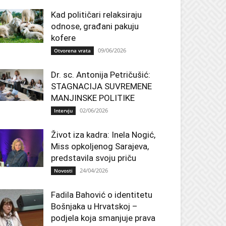
Kad političari relaksiraju
odnose, građani pakuju
kofere
09/06/2026
Otvorena vrata
Dr. sc. Antonija Petričušić:
STAGNACIJA SUVREMENE
MANJINSKE POLITIKE
02/06/2026
Intervju
Život iza kadra: Inela Nogić,
Miss opkoljenog Sarajeva,
predstavila svoju priču
24/04/2026
Novosti
Fadila Bahović o identitetu
Bošnjaka u Hrvatskoj –
podjela koja smanjuje prava