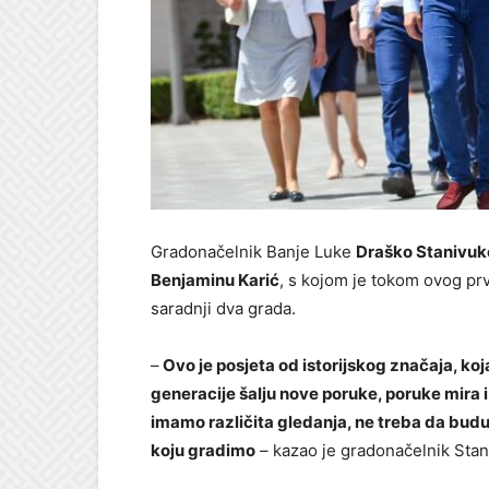
Gradonačelnik Banje Luke
Draško Stanivuk
Benjaminu Karić
, s kojom je tokom ovog pr
saradnji dva grada.
–
Ovo je posjeta od istorijskog značaja, ko
generacije šalju nove poruke, poruke mira i 
imamo različita gledanja, ne treba da bud
koju gradimo
– kazao je gradonačelnik Stan