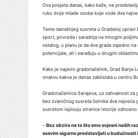
Ova posjeta danas, kako kaže, ne predstavlj
ruku dvije mlade osobe koje vode dva najveć
Teme današnjeg susreta u Gradskoj upravi Ba
sport, privreda i saradnja na mnogim poljima
ostalog, u planu je da dva grada zajedno na
potencijale, ali i sarađuju u drugim oblasti
Kako je najavio gradonačelnik, Grad Banja 
onakvu kakva je danas zablistala u centru 
Gradonačelnica Sarajeva, uz zahvalnost za g
bez zvaničnog susreta čelnika dva najveća g
susretom ispisuju stranice istorije odnosno
–
Bez obzira na to što smo svjesni naših raz
sasvim sigurno predstavljati u budućnosti i 