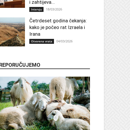
i zahtijeva...
18/03/2026
Intervju
Četrdeset godina čekanja:
kako je počeo rat Izraela i
Irana
04/03/2026
Otvorena vrata
REPORUČUJEMO