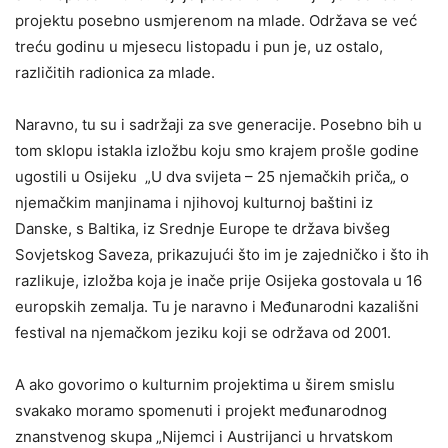
projektu posebno usmjerenom na mlade. Održava se već
treću godinu u mjesecu listopadu i pun je, uz ostalo,
različitih radionica za mlade.
Naravno, tu su i sadržaji za sve generacije. Posebno bih u
tom sklopu istakla izložbu koju smo krajem prošle godine
ugostili u Osijeku „U dva svijeta – 25 njemačkih priča„ o
njemačkim manjinama i njihovoj kulturnoj baštini iz
Danske, s Baltika, iz Srednje Europe te država bivšeg
Sovjetskog Saveza, prikazujući što im je zajedničko i što ih
razlikuje, izložba koja je inače prije Osijeka gostovala u 16
europskih zemalja. Tu je naravno i Međunarodni kazališni
festival na njemačkom jeziku koji se održava od 2001.
A ako govorimo o kulturnim projektima u širem smislu
svakako moramo spomenuti i projekt međunarodnog
znanstvenog skupa „Nijemci i Austrijanci u hrvatskom