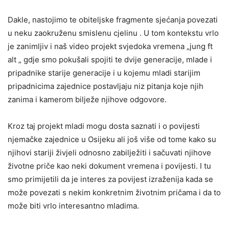
Dakle, nastojimo te obiteljske fragmente sjećanja povezati
u neku zaokruženu smislenu cjelinu . U tom kontekstu vrlo
je zanimljiv i naš video projekt svjedoka vremena „jung ft
alt „ gdje smo pokušali spojiti te dvije generacije, mlade i
pripadnike starije generacije i u kojemu mladi starijim
pripadnicima zajednice postavljaju niz pitanja koje njih
zanima i kamerom bilježe njihove odgovore.
Kroz taj projekt mladi mogu dosta saznati i o povijesti
njemačke zajednice u Osijeku ali još više od tome kako su
njihovi stariji živjeli odnosno zabilježiti i sačuvati njihove
životne priče kao neki dokument vremena i povijesti. I tu
smo primijetili da je interes za povijest izraženija kada se
može povezati s nekim konkretnim životnim pričama i da to
može biti vrlo interesantno mladima.