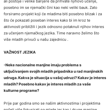
ali postoje i velike barijere da prihvate njihovo učenje,
posebno im se njemački čini kao neki veliki bauk. Zato
forsiramo projekt koji će mladima biti posebno blizak i za
što će pokazati poseban interes kako bi im kroz te
aktivnosti približili i jezik odnosno potaknuli njihov interes
za učenjem njemačkog jezika. Time naravno želimo što
više mladih privući u našu zajednicu .
VAŽNOST JEZIKA
-Neke nacionalne manjine imaju problema s
uključivanjem svojih mladih pripadnika u rad manjinskih
udruga. Kakva je situacija u vašoj udruzi? Kakav je interes
mladih? Posebno kakav je interes mladih za vaše
kulturne programe?
Prije par godina smo se našim aktivnostima i projektima
počeli više fokusirati na mlade jer kao i druge manjine