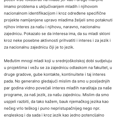
imamo problema s uključivanjem mladih i njihovom
nacionalnom identifikacijom i kroz određene specifične
projekte namijenjene upravo mladima željeli smo potaknuti
njihov interes za našu i njihovu, naravno, nacionalnu
zajednicu. Pokazalo se da interesa ima, da su mladi skloni
kroz neke posebne aktivnosti prihvatiti i interes i za jezik i
za nacionalnu zajednicu čiji je to jezik.
Međutim mnogi mladi koji u srednjoškolskoj dobi sudjeluju
u projektima i vežu se za zajednicu odlaskom na fakultet, u
druge gradove, gube kontakte, kontinuitete i taj interes
pada. No generalno gledajući mislim da smo u posljednjih
par godina vidno povećali interes mlađih naraštaja za naše
programe, za naš jezik, za našu zajednicu. Mislim da smo
uspjeli razbiti, da tako kažem, bauk njemačkog jezika kao
nečeg vrlo teškog i puno nepristupačnijeg nego npr.
engleskog i da sada i kroz jezik kao jedno potencijalno