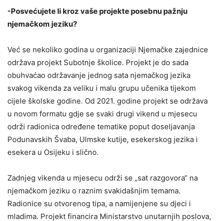
-Posvećujete li kroz vaše projekte posebnu pažnju
njemačkom jeziku?
Već se nekoliko godina u organizaciji Njemačke zajednice
održava projekt Subotnje školice. Projekt je do sada
obuhvaćao održavanje jednog sata njemačkog jezika
svakog vikenda za veliku i malu grupu učenika tijekom
cijele školske godine. Od 2021. godine projekt se održava
u novom formatu gdje se svaki drugi vikend u mjesecu
održi radionica određene tematike poput doseljavanja
Podunavskih Švaba, Ulmske kutije, esekerskog jezika i
esekera u Osijeku i slično.
Zadnjeg vikenda u mjesecu održi se „sat razgovora“ na
njemačkom jeziku o raznim svakidašnjim temama.
Radionice su otvorenog tipa, a namijenjene su djeci i
mladima. Projekt financira Ministarstvo unutarnjih poslova,