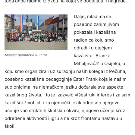
toga onda radimo izložbu na kojoj se dodjeljuju i nagrade.
Dalje, mladima se
posebno zanimljivom
pokazala i kazališna
radionica koju smo
odradili u dječjem
Mjesec njemačke kulture
kazalištu „Branka
Mihaljevića“ u Osijeku, a
koju smo organizirali uz suradnju naših kolega iz Pečuha,
posebno kazališne pedagoginje Ester Frank koja je našim
sudionicima na njemačkom jeziku dočarala sve aspekte
kazališnog života. I to je izazvalo višestruki interes i za sam
kazališni život, ali i za njemački jezik odnosno njegovo
učenje van striktnih školskih okvira, njegovo učenje kroz
određene aktivnosti i igru a ne kroz frontalnu nastavu u
školi.