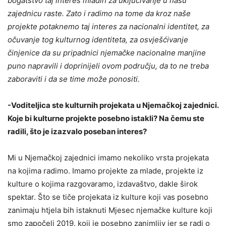
bogatstvo taj interes mladih za uključivanje u našu
zajednicu raste.
Zato i radimo na tome da kroz naše
projekte potaknemo taj interes za nacionalni identitet, za
očuvanje tog kulturnog identiteta, za osvješćivanje
činjenice da su pripadnici njemačke nacionalne manjine
puno napravili i doprinijeli ovom području, da to ne treba
zaboraviti i da se time može ponositi.
-Voditeljica ste kulturnih projekata u Njemačkoj zajednici.
Koje bi kulturne projekte posebno istakli? Na čemu ste
radili, što je izazvalo poseban interes?
Mi u Njemačkoj zajednici imamo nekoliko vrsta projekata
na kojima radimo. Imamo projekte za mlade, projekte iz
kulture o kojima razgovaramo, izdavaštvo, dakle širok
spektar. Što se tiče projekata iz kulture koji vas posebno
zanimaju htjela bih istaknuti Mjesec njemačke kulture koji
smo započeli 2019. koji je posebno zanimljiv jer se radi o