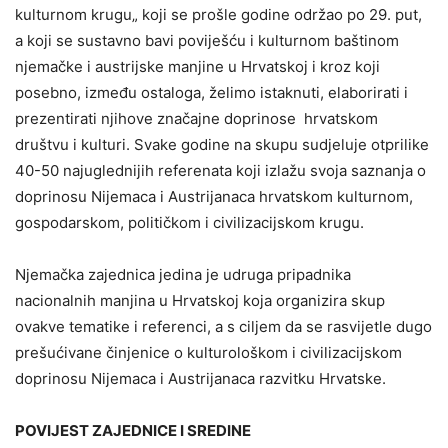
kulturnom krugu„ koji se prošle godine održao po 29. put,
a koji se sustavno bavi poviješću i kulturnom baštinom
njemačke i austrijske manjine u Hrvatskoj i kroz koji
posebno, između ostaloga, želimo istaknuti, elaborirati i
prezentirati njihove značajne doprinose hrvatskom
društvu i kulturi. Svake godine na skupu sudjeluje otprilike
40-50 najuglednijih referenata koji izlažu svoja saznanja o
doprinosu Nijemaca i Austrijanaca hrvatskom kulturnom,
gospodarskom, političkom i civilizacijskom krugu.
Njemačka zajednica jedina je udruga pripadnika
nacionalnih manjina u Hrvatskoj koja organizira skup
ovakve tematike i referenci, a s ciljem da se rasvijetle dugo
prešućivane činjenice o kulturološkom i civilizacijskom
doprinosu Nijemaca i Austrijanaca razvitku Hrvatske.
POVIJEST ZAJEDNICE I SREDINE