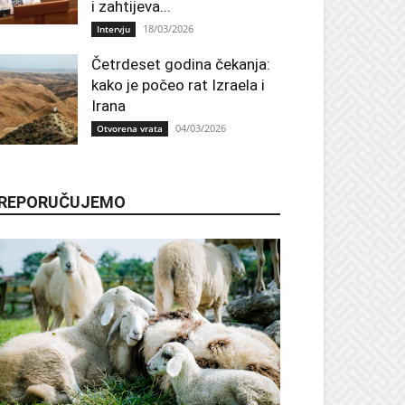
i zahtijeva...
18/03/2026
Intervju
Četrdeset godina čekanja:
kako je počeo rat Izraela i
Irana
04/03/2026
Otvorena vrata
REPORUČUJEMO