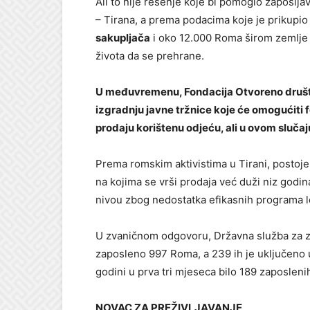
Ali to nije rešenje koje bi pomoglo zapošlja
– Tirana, a prema podacima koje je prikupio
sakupljača
i oko 12.000 Roma širom zemlje k
života da se prehrane.
U međuvremenu, Fondacija Otvoreno društvo
izgradnju javne tržnice koje će omogućiti
prodaju korištenu odjeću, ali u ovom slučaju
Prema romskim aktivistima u Tirani, posto
na kojima se vrši prodaja već duži niz godi
nivou zbog nedostatka efikasnih programa lo
U zvaničnom odgovoru, Državna služba za za
zaposleno 997 Roma, a 239 ih je uključeno 
godini u prva tri mjeseca bilo 189 zaposlenih 
NOVAC ZA PREŽIVLJAVANJE