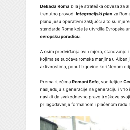
Dekada Roma
bila je strateška obveza za al
trenutno provodi
Integracijski plan
za Rome 
planu jesu operativni zaključci a to su mjere,
standarda Roma koje je utvrdila Evropska u
evropsku porodicu
.
A osim predviđanja ovih mjera, stanovanje i z
kojima se suočava romska manjina u Albaniji
aktivnostima, poput trgovine korištenom od
Prema riječima
Romani Sefe
, voditeljice
Cen
nasljeđuju s generacije na generaciju i vrlo i
navikli da svakodnevno prave troškove svoji
prilagođavanje formalnom i plaćenom radu