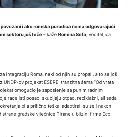
u povezani i ako romska porodica nema odgovarajući
nom sektoru još teže
– kaže
Romina Sefa
, voditeljica
a integraciju Roma, neki od njih su propali, a to se još
roz UNDP-ov projekat ESERE, tranzitna šema “Od vrata
projekat omogućio je zaposlenje sa punim radnim
 rade isti posao, skupljaju otpad, reciklažni, ali sada
kretanja bila prilično teška, adaptirali su se i nakon
 strane gradske vijećnice Tirane u blizini firme Eco