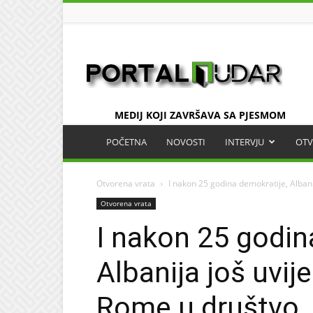
UDAR
MEDIJ KOJI ZAVRŠAVA SA PJESMOM
POČETNA
NOVOSTI
INTERVJU
OTV
Otvorena vrata
I nakon 25 godina demokratije, Albanij
Otvorena vrata
I nakon 25 godin
Albanija još uvije
Rome u društvo