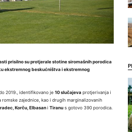
ti prisilno su protjerale stotine siromašnih porodica
P
amku ekstremnog beskućništva i ekstremnog
 2019., identifikovano je
10 slučajeva
protjerivanja i
a romske zajednice, kao i drugih marginalizovanih
radec, Korču, Elbasan
i
Tiranu
s gotovo 390 porodica.