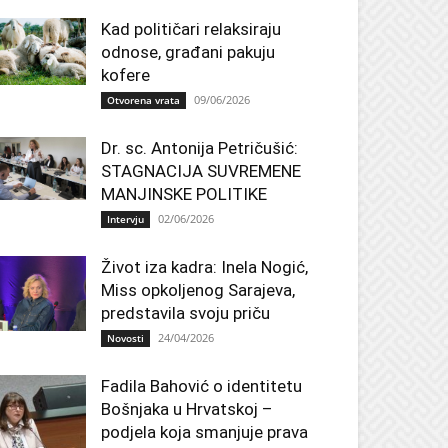
Kad političari relaksiraju
odnose, građani pakuju
kofere
09/06/2026
Otvorena vrata
Dr. sc. Antonija Petričušić:
STAGNACIJA SUVREMENE
MANJINSKE POLITIKE
02/06/2026
Intervju
Život iza kadra: Inela Nogić,
Miss opkoljenog Sarajeva,
predstavila svoju priču
24/04/2026
Novosti
Fadila Bahović o identitetu
Bošnjaka u Hrvatskoj –
podjela koja smanjuje prava