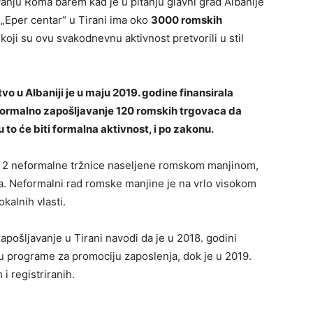
vanju Roma barem kad je u pitanju glavni grad Albanije
 „Eper centar“ u Tirani ima oko
3000 romskih
oji su ovu svakodnevnu aktivnost pretvorili u stil
 u Albaniji je u maju 2019. godine finansirala
 formalno zapošljavanje 120 romskih trgovaca da
 to će biti formalna aktivnost, i po zakonu.
je 2 neformalne tržnice naseljene romskom manjinom,
na. Neformalni rad romske manjine je na vrlo visokom
kalnih vlasti.
pošljavanje u Tirani navodi da je u 2018. godini
u programe za promociju zaposlenja, dok je u 2019.
i registriranih.