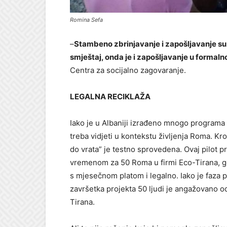
Romina Sefa
–
Stambeno zbrinjavanje i zapošljavanje s
smještaj, onda je i zapošljavanje u formal
Centra za socijalno zagovaranje.
LEGALNA RECIKLAŽA
Iako je u Albaniji izrađeno mnogo programa z
treba vidjeti u kontekstu življenja Roma. K
do vrata” je testno sprovedena. Ovaj pilot 
vremenom za 50 Roma u firmi Eco-Tirana, gdje
s mjesečnom platom i legalno. Iako je faza po
završetka projekta 50 ljudi je angažovano od
Tirana.