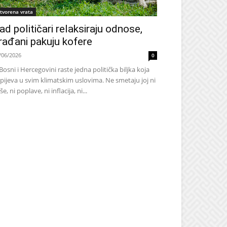
tvorena vrata
ad političari relaksiraju odnose,
rađani pakuju kofere
/06/2026
0
Bosni i Hercegovini raste jedna politička biljka koja
pijeva u svim klimatskim uslovima. Ne smetaju joj ni
še, ni poplave, ni inflacija, ni...