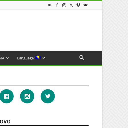
MA
Language:
OVO