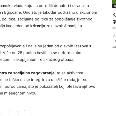
bansku vladu koju su odredili donatori i stranci, a
O
i Egipćane. Ono što je također podržano u akcionom
K
 politike, socijalne politike za poboljšanje životnog
g
nija kao jedan od
kriterija
za ulazak Albanije u
09
U 
us
apošljavanje i dalje su jedan od glavnih izazova s ​​
su
. Više od 25 godina bavili su se neformalnim
jećom i sakupljanjem reciklažnog otpada.
tra za socijalno zagovaranje
, te se aktivnosti
m je teško da se integriraju u tržište rada, jer su
m porodicama, što je pokazatelj koji otežava njihovo
 na mjesečnom nivou.