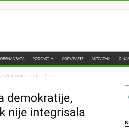
ORENA VRATA
PODCAST
COPY/PASTE
AKTIVIZAM
O NA
a još uvijek nije integrisala Rome u...
a demokratije,
k nije integrisala
N