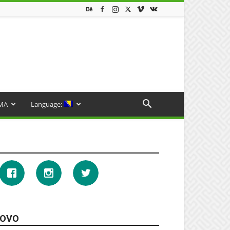
MA
Language:
OVO