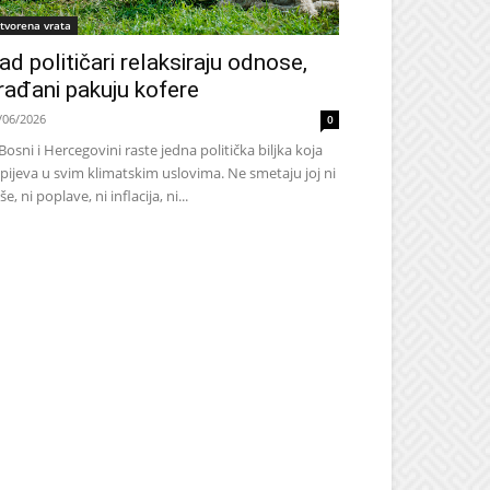
tvorena vrata
ad političari relaksiraju odnose,
rađani pakuju kofere
/06/2026
0
Bosni i Hercegovini raste jedna politička biljka koja
pijeva u svim klimatskim uslovima. Ne smetaju joj ni
še, ni poplave, ni inflacija, ni...