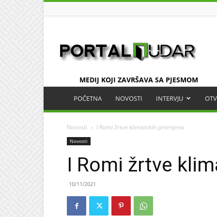
UDAR
MEDIJ KOJI ZAVRŠAVA SA PJESMOM
POČETNA
NOVOSTI
INTERVJU
OTV
Novosti
I Romi žrtve klimatskih promjena
Novosti
I Romi žrtve kli
10/11/2021