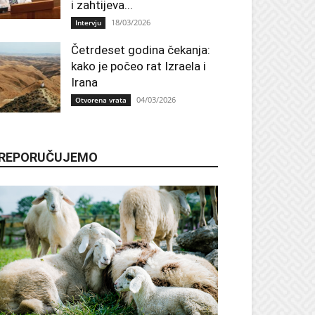
i zahtijeva...
18/03/2026
Intervju
Četrdeset godina čekanja:
kako je počeo rat Izraela i
Irana
04/03/2026
Otvorena vrata
REPORUČUJEMO