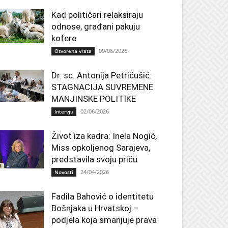
Kad političari relaksiraju
odnose, građani pakuju
kofere
09/06/2026
Otvorena vrata
Dr. sc. Antonija Petričušić:
STAGNACIJA SUVREMENE
MANJINSKE POLITIKE
02/06/2026
Intervju
Život iza kadra: Inela Nogić,
Miss opkoljenog Sarajeva,
predstavila svoju priču
24/04/2026
Novosti
Fadila Bahović o identitetu
Bošnjaka u Hrvatskoj –
podjela koja smanjuje prava