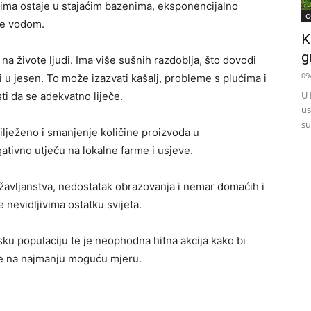
cima ostaje u stajaćim bazenima, eksponencijalno
O
se vodom.
K
g
a živote ljudi. Ima više sušnih razdoblja, što dovodi
09
 i u jesen. To može izazvati kašalj, probleme s plućima i
U 
i da se adekvatno liječe.
us
su
lježeno i smanjenje količine proizvoda u
ativno utječu na lokalne farme i usjeve.
ržavljanstva, nedostatak obrazovanja i nemar domaćih i
nevidljivima ostatku svijeta.
ku populaciju te je neophodna hitna akcija kako bi
ele na najmanju moguću mjeru.