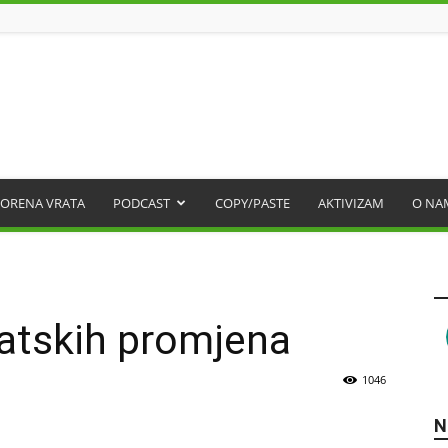
ORENA VRATA
PODCAST
COPY/PASTE
AKTIVIZAM
O NA
matskih promjena
1046
N