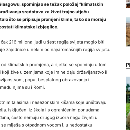
lasgowu, spominjao se težak položaj “klimatskih
zarađivanja sredstava za život trajno utječu
talo što se pripisuje promjeni klime, tako da moraju
postati klimatske izbjeglice.
čak 216 miliona ljudi u šest regija svijeta moglo biti
uje zajednice u nekim od najsiromašnijih regija svijeta.
ate od klimatskih promjena, a rijetko se spominju u tom
P
 koji žive u zemljama koje im ne daju državljanstvo ili
žavljanstvom, poput besplatnog obrazovanja i
 među njima su i Romi.
tnim talasima i nesezonskim kišama koje uništavaju
lja. Isključeni iz škola i s ograničenim ponudama
ađana, često nemaju drugog izbora nego živjeti u
a se miješa s otpadnom vodom i, u nedostatku