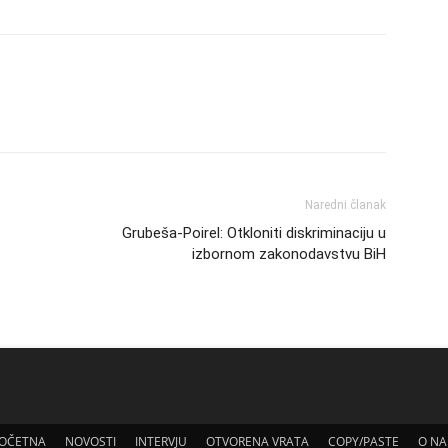
Naredni članak
Grubeša-Poirel: Otkloniti diskriminaciju u
izbornom zakonodavstvu BiH
OČETNA
NOVOSTI
INTERVJU
OTVORENA VRATA
COPY/PASTE
O N