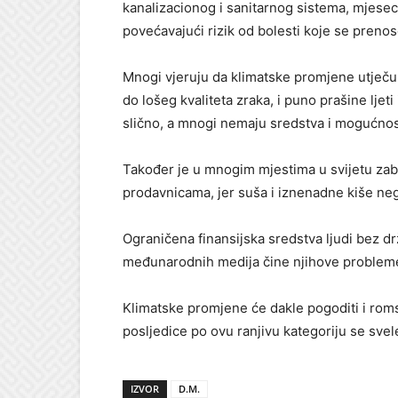
kanalizacionog i sanitarnog sistema, mjese
povećavajući rizik od bolesti koje se preno
Mnogi vjeruju da klimatske promjene utječu n
do lošeg kvaliteta zraka, i puno prašine ljeti
slično, a mnogi nemaju sredstva i mogućnost
Također je u mnogim mjestima u svijetu zabi
prodavnicama, jer suša i iznenadne kiše neg
Ograničena finansijska sredstva ljudi bez d
međunarodnih medija čine njihove probleme 
Klimatske promjene će dakle pogoditi i roms
posljedice po ovu ranjivu kategoriju se sv
IZVOR
D.M.