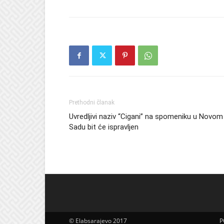
Prethodni članak
Uvredljivi naziv “Cigani” na spomeniku u Novom
Sadu bit će ispravljen
© Elabsarajevo 2017
P