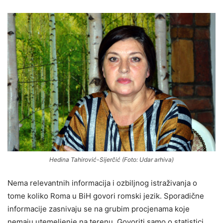
Hedina Tahirović-Sijerčić (Foto: Udar arhiva)
Nema relevantnih informacija i ozbiljnog istraživanja o
tome koliko Roma u BiH govori romski jezik. Sporadične
informacije zasnivaju se na grubim procjenama koje
nemaju utemeljenje na terenu. Govoriti samo o statistici