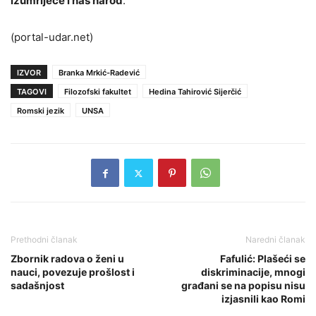
izumrijeće i naš narod
.
(portal-udar.net)
IZVOR
Branka Mrkić-Radević
TAGOVI
Filozofski fakultet
Hedina Tahirović Sijerčić
Romski jezik
UNSA
Prethodni članak
Naredni članak
Zbornik radova o ženi u
Fafulić: Plašeći se
nauci, povezuje prošlost i
diskriminacije, mnogi
sadašnjost
građani se na popisu nisu
izjasnili kao Romi