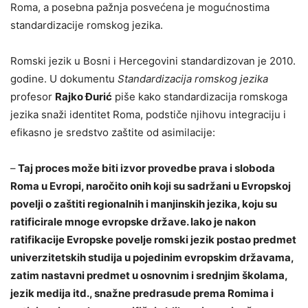
Roma, a posebna pažnja posvećena je mogućnostima
standardizacije romskog jezika.
Romski jezik u Bosni i Hercegovini standardizovan je 2010.
godine. U dokumentu
Standardizacija romskog jezika
profesor
Rajko Đurić
piše kako standardizacija romskoga
jezika snaži identitet Roma, podstiče njihovu integraciju i
efikasno je sredstvo zaštite od asimilacije:
–
Taj proces može biti izvor provedbe prava i sloboda
Roma u Evropi, naročito onih koji su sadržani u Evropskoj
povelji o zaštiti regionalnih i manjinskih jezika, koju su
ratificirale mnoge evropske države. Iako je nakon
ratifikacije Evropske povelje romski jezik postao predmet
univerzitetskih studija u pojedinim evropskim državama,
zatim nastavni predmet u osnovnim i srednjim školama,
jezik medija itd., snažne predrasude prema Romima i