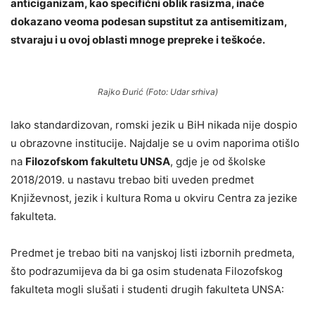
anticiganizam, kao specifični oblik rasizma, inače
dokazano veoma podesan supstitut za antisemitizam,
stvaraju i u ovoj oblasti mnoge prepreke i teškoće.
Rajko Đurić (Foto: Udar srhiva)
Iako standardizovan, romski jezik u BiH nikada nije dospio
u obrazovne institucije. Najdalje se u ovim naporima otišlo
na
Filozofskom fakultetu UNSA
, gdje je od školske
2018/2019. u nastavu trebao biti uveden predmet
Književnost, jezik i kultura Roma u okviru Centra za jezike
fakulteta.
Predmet je trebao biti na vanjskoj listi izbornih predmeta,
što podrazumijeva da bi ga osim studenata Filozofskog
fakulteta mogli slušati i studenti drugih fakulteta UNSA: