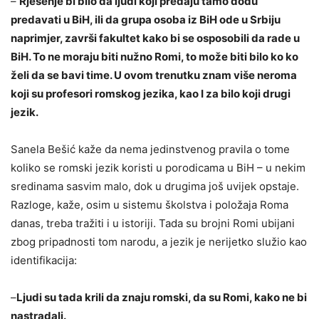
–
Rješenje bi bilo da ljudi koji predaju tamo dođu
predavati u BiH, ili da grupa osoba iz BiH ode u Srbiju
naprimjer, završi fakultet kako bi se osposobili da rade u
BiH. To ne moraju biti nužno Romi, to može biti bilo ko ko
želi da se bavi time. U ovom trenutku znam više neroma
koji su profesori romskog jezika, kao I za bilo koji drugi
jezik.
Sanela Bešić kaže da nema jedinstvenog pravila o tome
koliko se romski jezik koristi u porodicama u BiH – u nekim
sredinama sasvim malo, dok u drugima još uvijek opstaje.
Razloge, kaže, osim u sistemu školstva i položaja Roma
danas, treba tražiti i u istoriji. Tada su brojni Romi ubijani
zbog pripadnosti tom narodu, a jezik je nerijetko služio kao
identifikacija:
–
Ljudi su tada krili da znaju romski, da su Romi, kako ne bi
nastradali.