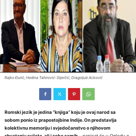
Rajko Đurić, Hedina Tahirović-Sijerčić, Dragoljub Acković
Romski jezik je jedina “knjiga” koju je ovaj narod sa
sobom ponio iz prapostojbine Indije. On predstavlja
kolektivnu memoriju i svjedočanstvo o njihovom
shvatanju svijeta, ali i sebe samih
– napisat će u
Ogledu o