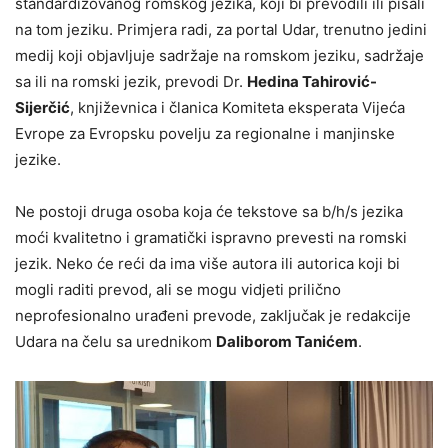
standardizovanog romskog jezika, koji bi prevodili ili pisali
na tom jeziku. Primjera radi, za portal Udar, trenutno jedini
medij koji objavljuje sadržaje na romskom jeziku, sadržaje
sa ili na romski jezik, prevodi Dr.
Hedina Tahirović-
Sijerčić
, književnica i članica Komiteta eksperata Vijeća
Evrope za Evropsku povelju za regionalne i manjinske
jezike.
Ne postoji druga osoba koja će tekstove sa b/h/s jezika
moći kvalitetno i gramatički ispravno prevesti na romski
jezik. Neko će reći da ima više autora ili autorica koji bi
mogli raditi prevod, ali se mogu vidjeti prilično
neprofesionalno urađeni prevode, zaključak je redakcije
Udara na čelu sa urednikom
Daliborom Tanićem
.