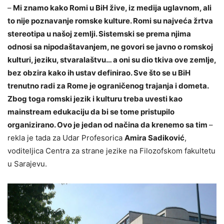
–
Mi znamo kako Romi u BiH žive, iz medija uglavnom, ali
to nije poznavanje romske kulture. Romi su najveća žrtva
stereotipa u našoj zemlji. Sistemski se prema njima
odnosi sa nipodaštavanjem, ne govori se javno o romskoj
kulturi, jeziku, stvaralaštvu… a oni su dio tkiva ove zemlje,
bez obzira kako ih ustav definirao. Sve što se u BiH
trenutno radi za Rome je ograničenog trajanja i dometa.
Zbog toga romski jezik i kulturu treba uvesti kao
mainstream edukaciju da bi se tome pristupilo
organizirano. Ovo je jedan od načina da krenemo sa tim
–
rekla je tada za Udar Profesorica
Amira Sadiković
,
voditeljica Centra za strane jezike na Filozofskom fakultetu
u Sarajevu.