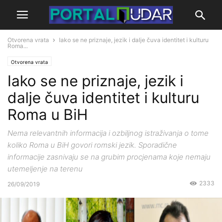
Otvorena vrata
Iako se ne priznaje, jezik i dalje čuva identitet i kulturu
Roma...
Otvorena vrata
Iako se ne priznaje, jezik i
dalje čuva identitet i kulturu
Roma u BiH
Nema relevantnih informacija i ozbiljnog istraživanja o tome
koliko Roma u BiH govori romski jezik. Sporadične
informacije zasnivaju se na grubim procjenama koje nemaju
utemeljenje na terenu
2333
26/09/2019