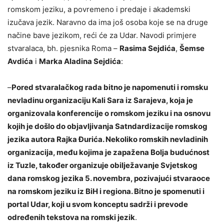
romskom jeziku, a povremeno i predaje i akademski
izučava jezik. Naravno da ima još osoba koje se na druge
načine bave jezikom, reći će za Udar. Navodi primjere
stvaralaca, bh. pjesnika Roma –
Rasima Sejdića
,
Šemse
Avdića
i
Marka Aladina Sejdića
:
–
Pored stvaralačkog rada bitno je napomenuti i romsku
nevladinu organizaciju Kali Sara iz Sarajeva, koja je
organizovala konferencije o romskom jeziku i na osnovu
kojih je došlo do objavljivanja Satndardizacije romskog
jezika autora Rajka Đurića. Nekoliko romskih nevladinih
organizacija, među kojima je zapažena Bolja budućnost
iz Tuzle, također organizuje obilježavanje Svjetskog
dana romskog jezika 5. novembra, pozivajući stvaraoce
na romskom jeziku iz BiH i regiona. Bitno je spomenuti i
portal Udar, koji u svom konceptu sadrži i prevode
određenih tekstova na romski jezik
.