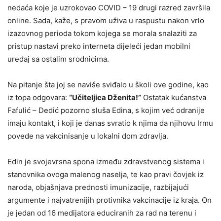
nedaća koje je uzrokovao COVID – 19 drugi razred završila
online. Sada, kaže, s pravom uživa u raspustu nakon vrlo
izazovnog perioda tokom kojega se morala snalaziti za
pristup nastavi preko interneta dijeleći jedan mobilni
uređaj sa ostalim srodnicima.
Na pitanje šta joj se naviše sviđalo u školi ove godine, kao
iz topa odgovara:
“Učiteljica Dženita!”
Ostatak kućanstva
Fafulić – Dedić pozorno sluša Edina, s kojim već odranije
imaju kontakt, i koji je danas svratio k njima da njihovu Irmu
povede na vakcinisanje u lokalni dom zdravlja.
Edin je svojevrsna spona između zdravstvenog sistema i
stanovnika ovoga malenog naselja, te kao pravi čovjek iz
naroda, objašnjava prednosti imunizacije, razbijajući
argumente i najvatrenijih protivnika vakcinacije iz kraja. On
je jedan od 16 medijatora educiranih za rad na terenu i