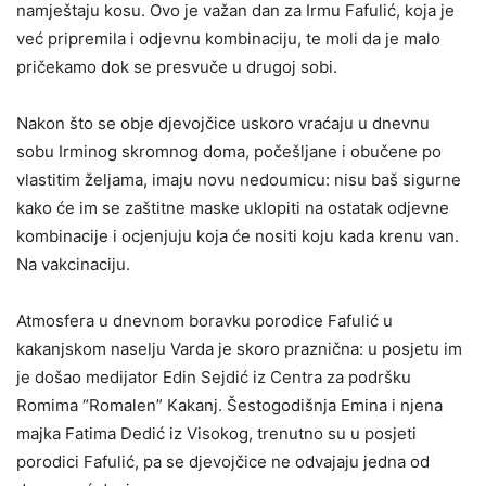
namještaju kosu. Ovo je važan dan za Irmu Fafulić, koja je
već pripremila i odjevnu kombinaciju, te moli da je malo
pričekamo dok se presvuče u drugoj sobi.
Nakon što se obje djevojčice uskoro vraćaju u dnevnu
sobu Irminog skromnog doma, počešljane i obučene po
vlastitim željama, imaju novu nedoumicu: nisu baš sigurne
kako će im se zaštitne maske uklopiti na ostatak odjevne
kombinacije i ocjenjuju koja će nositi koju kada krenu van.
Na vakcinaciju.
Atmosfera u dnevnom boravku porodice Fafulić u
kakanjskom naselju Varda je skoro praznična: u posjetu im
je došao medijator Edin Sejdić iz Centra za podršku
Romima “Romalen” Kakanj. Šestogodišnja Emina i njena
majka Fatima Dedić iz Visokog, trenutno su u posjeti
porodici Fafulić, pa se djevojčice ne odvajaju jedna od