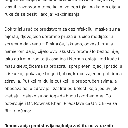
vlastiti razgovor o tome kako izgleda igla i na kojem dijelu
ruke će se desiti “akcija” vakcinisanja.
Dok trljaju ručice sredstvom za dezinfekciju, maske su na
mjestu, djevojčice spremno pružaju ručice medijatoru
spremne da krenu – Emina će, iskusno, odvesti Irmu s
namjerom da joj cijelo ovo iskustvo prođe što bezbolnije,
tako da Irmini roditelji Jasmina i Nermin ostaju kod kuće i
mašu djevojčicama sa prozora. Isprepleteni dječiji prstići u
stisku koji pokazuje brigu i ljubav, kreću zajedno put doma
zdravlja. Put kojim idu je put koji je preporučen svima, a
obećava bolje zdravlje i zaštitu od bolesti koje još uvijek
vrebaju i daleko su od toga da budu iskorijenjene. To
potvrđuje i Dr. Rownak Khan, Predstavnica UNICEF-a za
BIH, riječima:
“Imunizacija predstavlja najbolju zaštitu od zaraznih