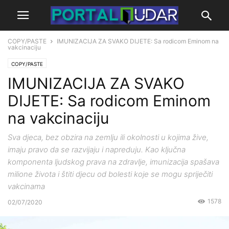
COPY/PASTE
IMUNIZACIJA ZA SVAKO DIJETE: Sa rodicom Eminom na
vakcinaciju
COPY/PASTE
IMUNIZACIJA ZA SVAKO
DIJETE: Sa rodicom Eminom
na vakcinaciju
Sva djeca, bez obzira na zemlju ili okolnosti u kojima žive,
imaju pravo da se razvijaju i napreduju. Kao ključna
komponenta ljudskog prava na zdravlje, imunizacija spašava
milione života i štiti djecu od bolesti koje se mogu spriječiti
vakcinama
1578
02/07/2020