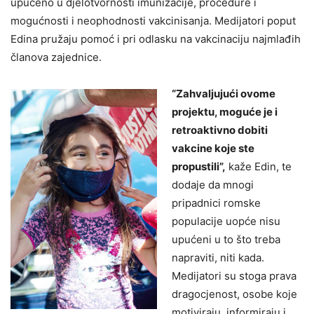
upućeno u djelotvornosti imunizacije, procedure i
mogućnosti i neophodnosti vakcinisanja. Medijatori poput
Edina pružaju pomoć i pri odlasku na vakcinaciju najmlađih
članova zajednice.
“Zahvaljujući ovome
projektu, moguće je i
retroaktivno dobiti
vakcine koje ste
propustili”,
kaže Edin, te
dodaje da mnogi
pripadnici romske
populacije uopće nisu
upućeni u to što treba
napraviti, niti kada.
Medijatori su stoga prava
dragocjenost, osobe koje
motiviraju, informiraju i