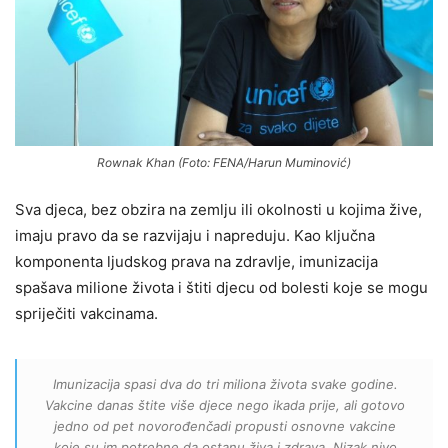
Rownak Khan (Foto: FENA/Harun Muminović)
Sva djeca, bez obzira na zemlju ili okolnosti u kojima žive,
imaju pravo da se razvijaju i napreduju. Kao ključna
komponenta ljudskog prava na zdravlje, imunizacija
spašava milione života i štiti djecu od bolesti koje se mogu
spriječiti vakcinama.
Imunizacija spasi dva do tri miliona života svake godine.
Vakcine danas štite više djece nego ikada prije, ali gotovo
jedno od pet novorođenčadi propusti osnovne vakcine
koje su im potrebne da ostanu živa i zdrava. Nizak nivo