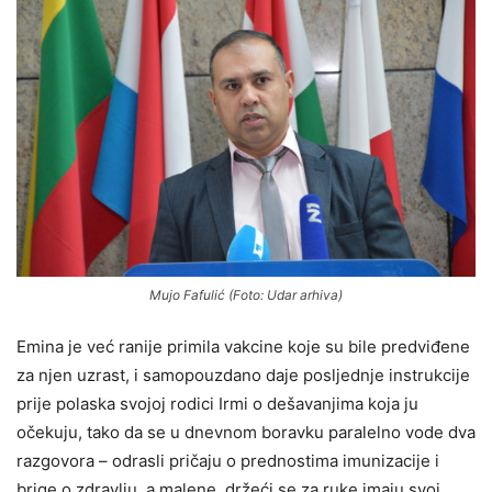
Mujo Fafulić (Foto: Udar arhiva)
Emina je već ranije primila vakcine koje su bile predviđene
za njen uzrast, i samopouzdano daje posljednje instrukcije
prije polaska svojoj rodici Irmi o dešavanjima koja ju
očekuju, tako da se u dnevnom boravku paralelno vode dva
razgovora – odrasli pričaju o prednostima imunizacije i
brige o zdravlju, a malene, držeći se za ruke imaju svoj