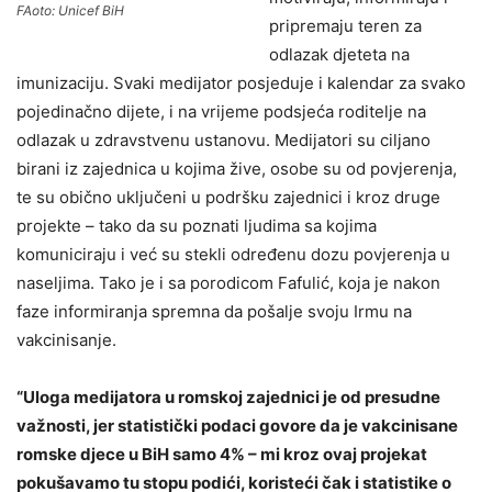
FAoto: Unicef BiH
pripremaju teren za
odlazak djeteta na
imunizaciju. Svaki medijator posjeduje i kalendar za svako
pojedinačno dijete, i na vrijeme podsjeća roditelje na
odlazak u zdravstvenu ustanovu. Medijatori su ciljano
birani iz zajednica u kojima žive, osobe su od povjerenja,
te su obično uključeni u podršku zajednici i kroz druge
projekte – tako da su poznati ljudima sa kojima
komuniciraju i već su stekli određenu dozu povjerenja u
naseljima. Tako je i sa porodicom Fafulić, koja je nakon
faze informiranja spremna da pošalje svoju Irmu na
vakcinisanje.
“Uloga medijatora u romskoj zajednici je od presudne
važnosti, jer statistički podaci govore da je vakcinisane
romske djece u BiH samo 4% – mi kroz ovaj projekat
pokušavamo tu stopu podići, koristeći čak i statistike o