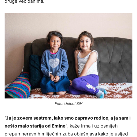
druge već danima.
Foto: Unicef BiH
“Ja je zovem sestrom, iako smo zapravo rodice, a ja sam i
nešto malo starija od Emine”
, kaže Irma i uz osmijeh
prepun neravnih mliječnih zuba objašnjava kako je usljed