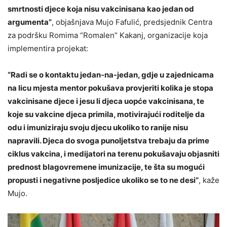
smrtnosti djece koja nisu vakcinisana kao jedan od
argumenta”
, objašnjava Mujo Fafulić, predsjednik Centra
za podršku Romima “Romalen” Kakanj, organizacije koja
implementira projekat:
“Radi se o kontaktu jedan-na-jedan, gdje u zajednicama
na licu mjesta mentor pokušava provjeriti kolika je stopa
vakcinisane djece i jesu li djeca uopće vakcinisana, te
koje su vakcine djeca primila, motivirajući roditelje da
odu i imuniziraju svoju djecu ukoliko to ranije nisu
napravili. Djeca do svoga punoljetstva trebaju da prime
ciklus vakcina, i medijatori na terenu pokušavaju objasniti
prednost blagovremene imunizacije, te šta su mogući
propusti i negativne posljedice ukoliko se to ne desi”
, kaže
Mujo.