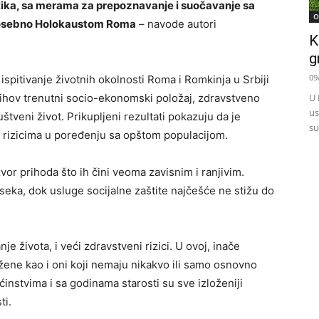
itika, sa merama za prepoznavanje i suočavanje sa
O
 posebno Holokaustom Roma
– navode autori
K
g
09
ispitivanje životnih okolnosti Roma i Romkinja u Srbiji
njihov trenutni socio-ekonomski položaj, zdravstveno
U 
us
uštveni život. Prikupljeni rezultati pokazuju da je
su
 rizicima u poređenju sa opštom populacijom.
zvor prihoda što ih čini veoma zavisnim i ranjivim.
oseka, dok usluge socijalne zaštite najčešće ne stižu do
je života, i veći zdravstveni rizici. U ovoj, inače
ene kao i oni koji nemaju nikakvo ili samo osnovno
instvima i sa godinama starosti su sve izloženiji
ti.