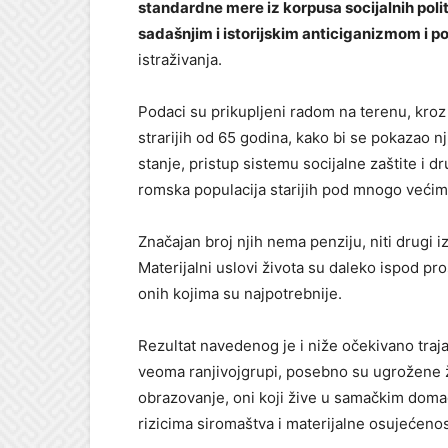
standardne mere iz korpusa socijalnih pol
sadašnjim i istorijskim anticiganizmom i
istraživanja.
Podaci su prikupljeni radom na terenu, kroz 
strarijih od 65 godina, kako bi se pokazao 
stanje, pristup sistemu socijalne zaštite i dr
romska populacija starijih pod mnogo većim
Značajan broj njih nema penziju, niti drugi i
Materijalni uslovi života su daleko ispod pr
onih kojima su najpotrebnije.
Rezultat navedenog je i niže očekivano trajan
veoma ranjivojgrupi, posebno su ugrožene ž
obrazovanje, oni koji žive u samačkim domać
rizicima siromaštva i materijalne osujećenos