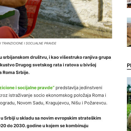
MEĐU TRANZICIONE I SOCIJALNE PRAVDE
 u srbijanskom društvu, i kao višestruko ranjiva grupa
iskustvo Drugog svetskog rata i ratova u bivšoj
P
ma Roma Srbije.
icione i socijalne pravde“
predstavlja jedinstveni
 kroz istraživanje socio ekonomskog položaja Roma i
Beogradu, Novom Sadu, Kragujevcu, Nišu i Požarevcu.
a u Srbiji u skladu sa novim evropskim strateškim
020 do 2030. godine u kojem se kombinuju