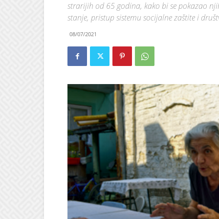
strarijih od 65 godina, kako bi se pokazao nj
stanje, pristup sistemu socijalne zaštite i društ
08/07/2021