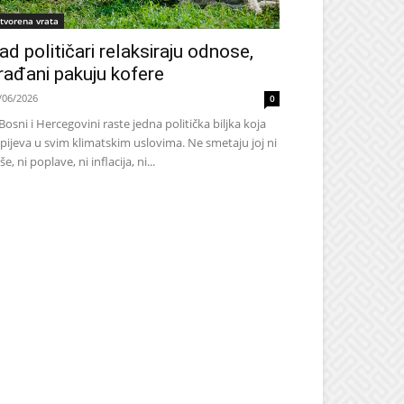
tvorena vrata
ad političari relaksiraju odnose,
rađani pakuju kofere
/06/2026
0
Bosni i Hercegovini raste jedna politička biljka koja
pijeva u svim klimatskim uslovima. Ne smetaju joj ni
še, ni poplave, ni inflacija, ni...