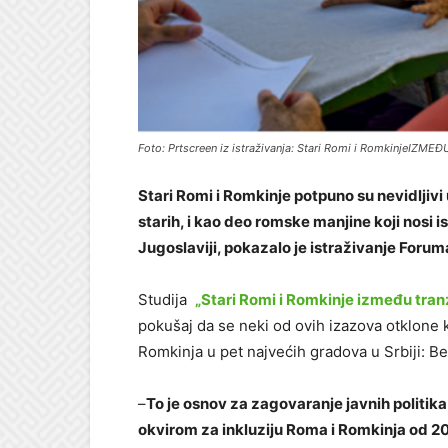
Foto: Prtscreen iz istraživanja: Stari Romi i RomkinjeIZ
Stari Romi i Romkinje potpuno su nevidljivi
starih, i kao deo romske manjine koji nosi 
Jugoslaviji, pokazalo je istraživanje Foru
Studija
„Stari Romi i Romkinje između tranz
pokušaj da se neki od ovih izazova otklone
Romkinja u pet najvećih gradova u Srbiji: 
–
To je osnov za zagovaranje javnih politik
okvirom za inkluziju Roma i Romkinja od 2