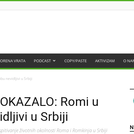
ORENA VRATA
PODCAST
COPY/PASTE
AKTIVIZAM
O NA
nevidljivi u Srbiji
OKAZALO: Romi u
ljivi u Srbiji
N
spitivanje životnih okolnosti Roma i Romkinja u Srbiji