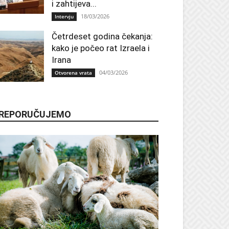
i zahtijeva...
18/03/2026
Intervju
Četrdeset godina čekanja:
kako je počeo rat Izraela i
Irana
04/03/2026
Otvorena vrata
REPORUČUJEMO