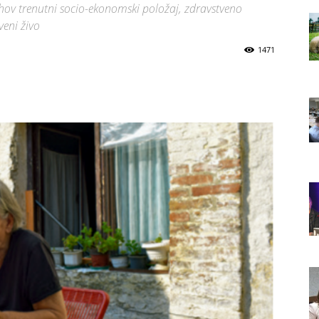
ihov trenutni socio-ekonomski položaj, zdravstveno
veni živo
1471