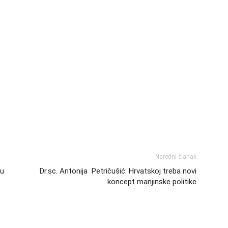
Naredni članak
 u
Dr.sc. Antonija Petričušić: Hrvatskoj treba novi
koncept manjinske politike