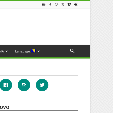
MA
Language:
OVO