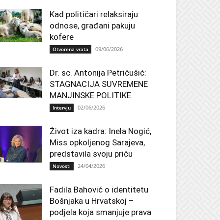
Kad političari relaksiraju
odnose, građani pakuju
kofere
09/06/2026
Otvorena vrata
Dr. sc. Antonija Petričušić:
STAGNACIJA SUVREMENE
MANJINSKE POLITIKE
02/06/2026
Intervju
Život iza kadra: Inela Nogić,
Miss opkoljenog Sarajeva,
predstavila svoju priču
24/04/2026
Novosti
Fadila Bahović o identitetu
Bošnjaka u Hrvatskoj –
podjela koja smanjuje prava