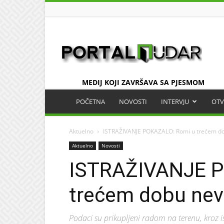
UDAR
MEDIJ KOJI ZAVRŠAVA SA PJESMOM
POČETNA
NOVOSTI
INTERVJU
OTV
Aktuelno
ISTRAŽIVANJE POKAZALO: Romi u trećem dobu 
Aktuelno
Novosti
ISTRAŽIVANJE P
trećem dobu nevid
Podaci su prikupljeni radom na terenu, kroz i