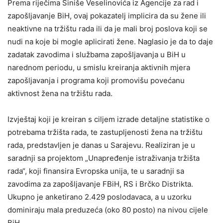
Prema riječima Siniše Veselinovića iz Agencije za rad i
zapošljavanje BiH, ovaj pokazatelj implicira da su žene ili
neaktivne na tržištu rada ili da je mali broj poslova koji se
nudi na koje bi mogle aplicirati žene. Naglasio je da to daje
zadatak zavodima i službama zapošljavanja u BiH u
narednom periodu, u smislu kreiranja aktivnih mjera
zapošljavanja i programa koji promovišu povećanu
aktivnost žena na tržištu rada.
Izvještaj koji je kreiran s ciljem izrade detaljne statistike o
potrebama tržišta rada, te zastupljenosti žena na tržištu
rada, predstavljen je danas u Sarajevu. Realiziran je u
saradnji sa projektom „Unapređenje istraživanja tržišta
rada“, koji finansira Evropska unija, te u saradnji sa
zavodima za zapošljavanje FBiH, RS i Brčko Distrikta.
Ukupno je anketirano 2.429 poslodavaca, a u uzorku
dominiraju mala preduzeća (oko 80 posto) na nivou cijele
BiH.