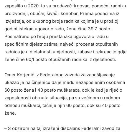
zaposlilo u 2020. to su prodavač-trgovac, pomoćni radnik u
proizvodnji, obućar, šivač i konobar. Prema podacima iz
izvještaja, od ukupnog broja radnika kojima je u prošloj
godini istekao ugovor o radu, žene čine 39,7 posto.
Posmatrano po broju prestanaka ugovora o radu u
specifičnim djelatnostima, najveći procenat otpuštenih
radnica je u djelatnosti umjetnosti, zabave i rekreacije gdje
žene čine 60,1 posto otpuštenih radnika iz djelatnosti.
Omer Korjenić iz Federalnog zavoda za zapošljavanje
ukazao je na činjenicu da je među nezaposlenim osobama
60 posto žena i 40 posto muškaraca, dok je kad je riječ o
zaposlenosti obrnuta situacija, pa su većinom u radnom
odnosu muškarci, tačnije njih 60 posto, dok su 40 posto
žene.
– S obzirom na taj izraženi disbalans Federalni zavod za