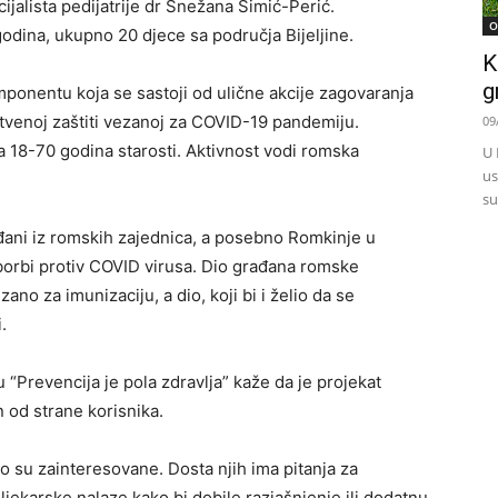
ijalista pedijatrije dr Snežana Simić-Perić.
O
dina, ukupno 20 djece sa područja Bijeljine.
K
g
ponentu koja se sastoji od ulične akcije zagovaranja
tvenoj zaštiti vezanoj za COVID-19 pandemiju.
09
18-70 godina starosti. Aktivnost vodi romska
U 
us
su
đani iz romskih zajednica, a posebno Romkinje u
u borbi protiv COVID virusa. Dio građana romske
no za imunizaciju, a dio, koji bi i želio da se
.
 “Prevencija je pola zdravlja” kaže da je projekat
 od strane korisnika.
o su zainteresovane. Dosta njih ima pitanja za
jekarske nalaze kako bi dobile razjašnjenje ili dodatnu