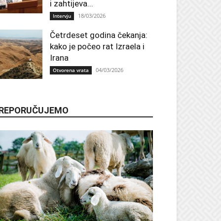
i zahtijeva...
18/03/2026
Intervju
Četrdeset godina čekanja:
kako je počeo rat Izraela i
Irana
04/03/2026
Otvorena vrata
REPORUČUJEMO