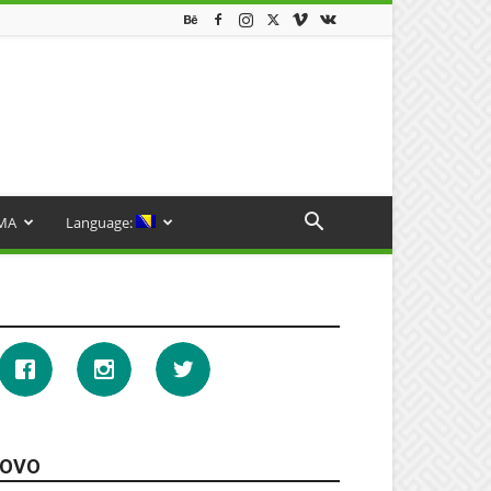
MA
Language:
OVO