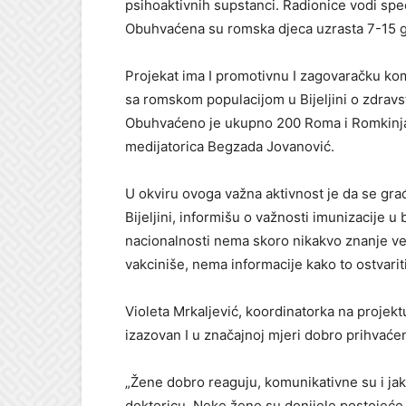
psihoaktivnih supstanci. Radionice vodi spec
Obuhvaćena su romska djeca uzrasta 7-15 go
Projekat ima I promotivnu I zagovaračku kom
sa romskom populacijom u Bijeljini o zdravs
Obuhvaćeno je ukupno 200 Roma i Romkinja 
medijatorica Begzada Jovanović.
U okviru ovoga važna aktivnost je da se gra
Bijeljini, informišu o važnosti imunizacije 
nacionalnosti nema skoro nikakvo znanje veza
vakciniše, nema informacije kako to ostvariti
Violeta Mrkaljević, koordinatorka na projektu
izazovan I u značajnoj mjeri dobro prihvaćen
„Žene dobro reaguju, komunikativne su i jak
doktoricu. Neke žene su donijele postojeće l