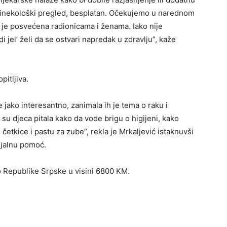
 ginekološki pregled, besplatan. Očekujemo u narednom
a je posvećena radionicama i ženama. Iako nije
 jel’ želi da se ostvari napredak u zdravlju”, kaže
itljiva.
je jako interesantno, zanimala ih je tema o raku i
 su djeca pitala kako da vode brigu o higijeni, kako
 četkice i pastu za zube“, rekla je Mrkaljević istaknuvši
ijalnu pomoć.
vo Republike Srpske u visini 6800 KM.