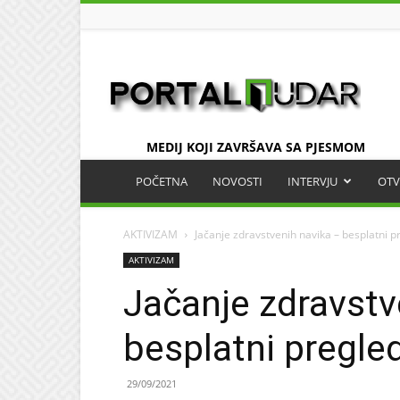
UDAR
MEDIJ KOJI ZAVRŠAVA SA PJESMOM
POČETNA
NOVOSTI
INTERVJU
OTV
AKTIVIZAM
Jačanje zdravstvenih navika – besplatni pr
AKTIVIZAM
Jačanje zdravstv
besplatni pregled
29/09/2021