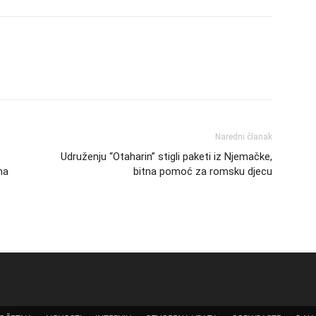
Naredni članak
Udruženju “Otaharin” stigli paketi iz Njemačke,
ma
bitna pomoć za romsku djecu