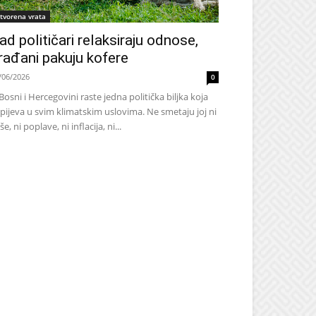
tvorena vrata
ad političari relaksiraju odnose,
rađani pakuju kofere
/06/2026
0
Bosni i Hercegovini raste jedna politička biljka koja
pijeva u svim klimatskim uslovima. Ne smetaju joj ni
še, ni poplave, ni inflacija, ni...