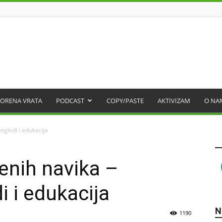
ORENA VRATA
PODCAST
COPY/PASTE
AKTIVIZAM
O NA
egledi i edukacija
enih navika –
i i edukacija
N
1190