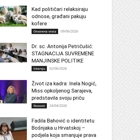
Kad političari relaksiraju
odnose, građani pakuju
kofere
09/06/2026
Otvorena vrata
Dr. sc. Antonija Petričušić:
STAGNACIJA SUVREMENE
MANJINSKE POLITIKE
02/06/2026
Intervju
Život iza kadra: Inela Nogić,
Miss opkoljenog Sarajeva,
predstavila svoju priču
24/04/2026
Novosti
Fadila Bahović o identitetu
Bošnjaka u Hrvatskoj –
podjela koja smanjuje prava