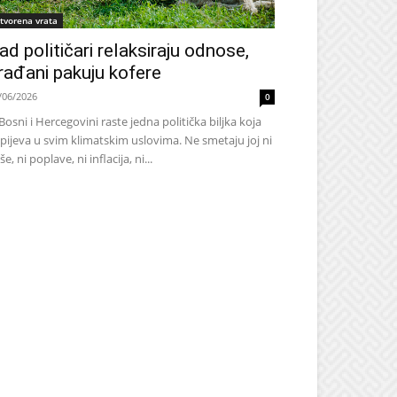
tvorena vrata
ad političari relaksiraju odnose,
rađani pakuju kofere
/06/2026
0
Bosni i Hercegovini raste jedna politička biljka koja
pijeva u svim klimatskim uslovima. Ne smetaju joj ni
še, ni poplave, ni inflacija, ni...