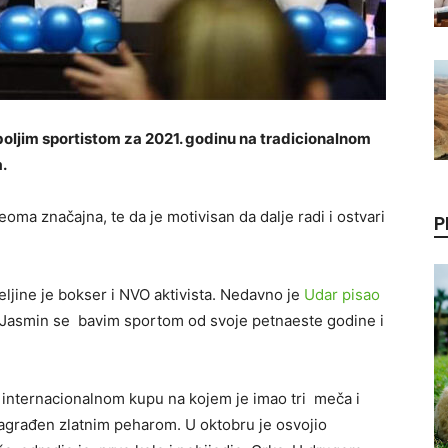
oljim sportistom za 2021. godinu na tradicionalnom
a.
oma značajna, te da je motivisan da dalje radi i ostvari
P
eljine je bokser i NVO aktivista. Nedavno je
Udar pisao
 Jasmin se bavim sportom od svoje petnaeste godine i
internacionalnom kupu na kojem je imao tri meča i
 nagrađen zlatnim peharom. U oktobru je osvojio