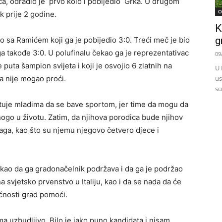
ča, odradio je prvo kolo i pobijedio Grka. U drugom
O
k prije 2 godine.
K
g
o sa Ramićem koji ga je pobijedio 3:0. Treći meč je bio
ga takođe 3:0. U polufinalu čekao ga je reprezentativac
09
 puta šampion svijeta i koji je osvojio 6 zlatnih na
U 
a nije mogao proći.
us
su
tuje mladima da se bave sportom, jer time da mogu da
ogo u životu. Zatim, da njihova porodica bude njihov
aga, kao što su njemu njegovo četvero djece i
ekao da ga gradonačelnik podržava i da ga je podržao
na svjetsko prvenstvo u Italiju, kao i da se nada da će
ćnosti grad pomoći.
ma uzbudljivo. Bilo je jako puno kandidata i nisam