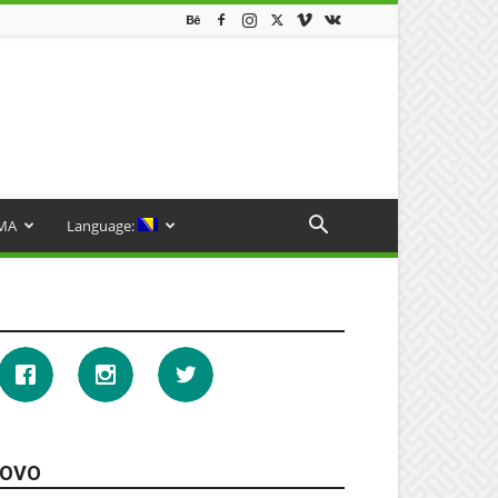
MA
Language:
OVO