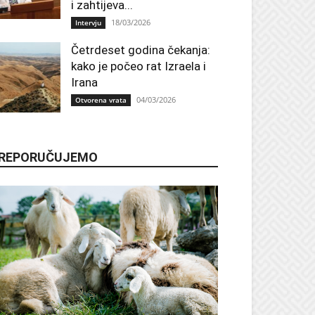
i zahtijeva...
18/03/2026
Intervju
Četrdeset godina čekanja:
kako je počeo rat Izraela i
Irana
04/03/2026
Otvorena vrata
REPORUČUJEMO