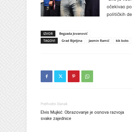
očekivao po
političkih d
IZVOR
Begzada Jovanović
TAGOVI
Grad Bijeljina
Jasmin Ramić
kik boks
Prethodni članak
Elvis Mujkić: Obrazovanje je osnova razvoja
svake zajednice