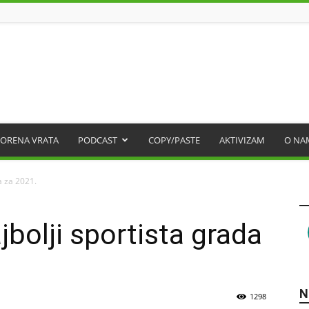
ORENA VRATA
PODCAST
COPY/PASTE
AKTIVIZAM
O NA
a za 2021.
bolji sportista grada
N
1298