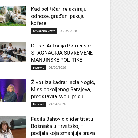
Kad političari relaksiraju
odnose, građani pakuju
kofere
09/06/2026
Otvorena vrata
Dr. sc. Antonija Petričušić:
STAGNACIJA SUVREMENE
MANJINSKE POLITIKE
02/06/2026
Intervju
Život iza kadra: Inela Nogić,
Miss opkoljenog Sarajeva,
predstavila svoju priču
24/04/2026
Novosti
Fadila Bahović o identitetu
Bošnjaka u Hrvatskoj –
podjela koja smanjuje prava