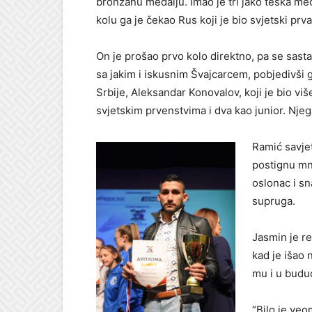
bronzanu medalju. Imao je tri jako teška me
kolu ga je čekao Rus koji je bio svjetski prva
On je prošao prvo kolo direktno, pa se sasta
sa jakim i iskusnim Švajcarcem, pobjedivši 
Srbije, Aleksandar Konovalov, koji je bio više
svjetskim prvenstvima i dva kao junior. Njeg
Ramić savje
postignu mn
oslonac i sn
supruga.
Jasmin je r
kad je išao 
mu i u budu
“Bilo je veo