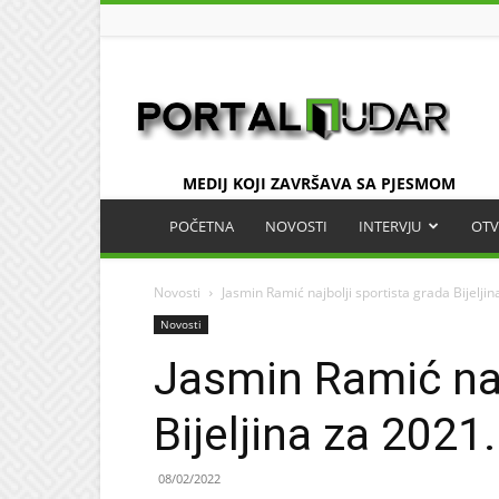
UDAR
MEDIJ KOJI ZAVRŠAVA SA PJESMOM
POČETNA
NOVOSTI
INTERVJU
OTV
Novosti
Jasmin Ramić najbolji sportista grada Bijeljin
Novosti
Jasmin Ramić naj
Bijeljina za 2021.
08/02/2022