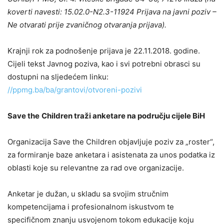
koverti navesti: 15.02.0-N2.3-11924 Prijava na javni poziv –
Ne otvarati prije zvaničnog otvaranja prijava).
Krajnji rok za podnošenje prijava je 22.11.2018. godine.
Cijeli tekst Javnog poziva, kao i svi potrebni obrasci su
dostupni na sljedećem linku:
//ppmg.ba/ba/grantovi/otvoreni-pozivi
Save t
he
C
hildren
t
raži anketare na području cijele BiH
Organizacija Save the Children objavljuje poziv za „roster“,
za formiranje baze anketara i asistenata za unos podatka iz
oblasti koje su relevantne za rad ove organizacije.
Anketar je dužan, u skladu sa svojim stručnim
kompetencijama i profesionalnom iskustvom te
specifičnom znanju usvojenom tokom edukacije koju