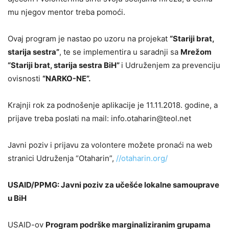
mu njegov mentor treba pomoći.
Ovaj program je nastao po uzoru na projekat
“Stariji brat,
starija sestra”
, te se implementira u saradnji sa
Mrežom
“Stariji brat, starija sestra BiH”
i Udruženjem za prevenciju
ovisnosti
“NARKO-NE”.
Krajnji rok za podnošenje aplikacije je 11.11.2018. godine, a
prijave treba poslati na mail: info.otaharin@teol.net
Javni poziv i prijavu za volontere možete pronaći na web
stranici Udruženja “Otaharin”,
//otaharin.org/
USAID/PPMG: Javni poziv za učešće lokalne samouprave
u BiH
USAID-ov
Program podrške marginaliziranim grupama