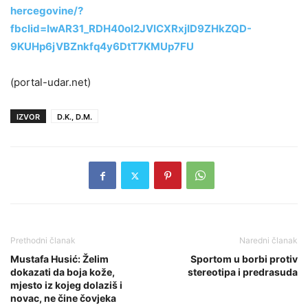
hercegovine/?
fbclid=IwAR31_RDH40ol2JVlCXRxjID9ZHkZQD-
9KUHp6jVBZnkfq4y6DtT7KMUp7FU
(portal-udar.net)
IZVOR
D.K., D.M.
Prethodni članak
Naredni članak
Mustafa Husić: Želim
Sportom u borbi protiv
dokazati da boja kože,
stereotipa i predrasuda
mjesto iz kojeg dolaziš i
novac, ne čine čovjeka