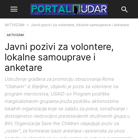
AKTIVIZAM
Javni pozivi za volontere, lokalne samouprave i anketare
AKTIVIZAM
Javni pozivi za volontere,
lokalne samouprave i
anketare
Udruženje građana za promociju obrazovanja Roma
"Otaharin" iz Bijeljine, objavilo je poziv za volontere na
program mentorstva; USAID-ov Program podrške
marginaliziranim grupama pruža podršku aktivnostima
lokalnih organizacija koje se zalažu za prava, osnaživanje i
dostojanstvo nedovoljno predstavljenih društvenih grupa u
BiH; Organizacija Save the Children objavljuje poziv za
„roster“, za formiranje baze anketara i asistenata za unos