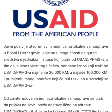
Javni poziv je otvoren svim jedinicama lokalne samouprave
u Bosni i Hercegovini koje su u mogućnosti osigurati
sredstva u jednakom iznosu koji traže od USAID/PPMG-a, s
tim da je iznos vlastitog učešća, odnosno iznos koji traži od
USAID/PPMG-a najmanje 20.000 KM, a najviše 100.000 KM
i primijeniti model podrške koji će biti razvijen u saradnji sa
USAID/PPMG-om.
Od zainteresovanih jedinica lokalne samouprave se traži
da prijavu na Javni poziv dostave lično na adresu:
USAID/PPMG, Ul. 4. viteške brigade 34-36, 71210 Ilidža (na