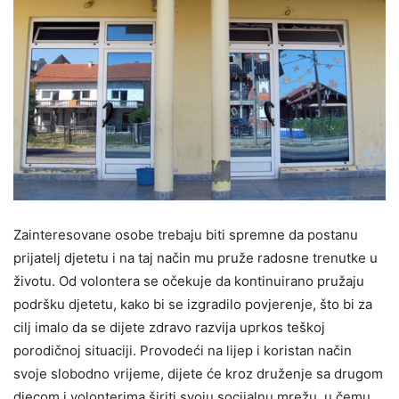
Zainteresovane osobe trebaju biti spremne da postanu
prijatelj djetetu i na taj način mu pruže radosne trenutke u
životu. Od volontera se očekuje da kontinuirano pružaju
podršku djetetu, kako bi se izgradilo povjerenje, što bi za
cilj imalo da se dijete zdravo razvija uprkos teškoj
porodičnoj situaciji. Provodeći na lijep i koristan način
svoje slobodno vrijeme, dijete će kroz druženje sa drugom
djecom i volonterima širiti svoju socijalnu mrežu, u čemu