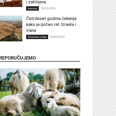
i zahtijeva...
18/03/2026
Intervju
Četrdeset godina čekanja:
kako je počeo rat Izraela i
Irana
04/03/2026
Otvorena vrata
REPORUČUJEMO