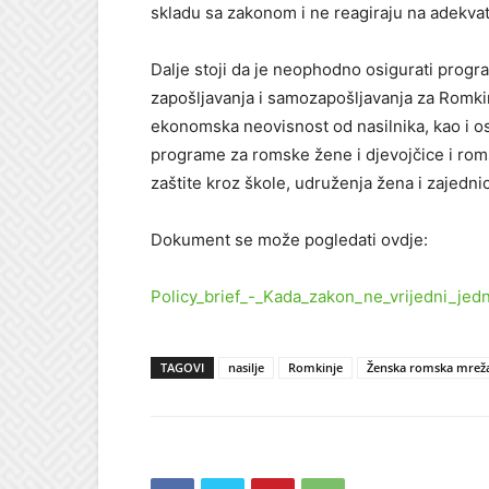
skladu sa zakonom i ne reagiraju na adekvata
Dalje stoji da je neophodno osigurati pro
zapošljavanja i samozapošljavanja za Romkin
ekonomska neovisnost od nasilnika, kao i os
programe za romske žene i djevojčice i rom
zaštite kroz škole, udruženja žena i zajedni
Dokument se može pogledati ovdje:
Policy_brief_-_Kada_zakon_ne_vrijedni_j
TAGOVI
nasilje
Romkinje
Ženska romska mreža