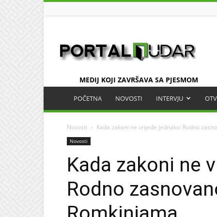
UDAR
MEDIJ KOJI ZAVRŠAVA SA PJESMOM
POČETNA
NOVOSTI
INTERVJU
OTV
Novosti
Kada zakoni ne vrijede jednako: Rodno zas
Novosti
Kada zakoni ne v
Rodno zasnovano
Romkinjama