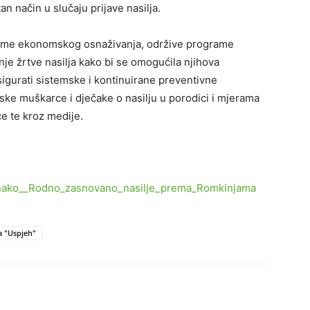
n način u slučaju prijave nasilja.
grame ekonomskog osnaživanja, održive programe
je žrtve nasilja kako bi se omogućila njihova
igurati sistemske i kontinuirane preventivne
ske muškarce i dječake o nasilju u porodici i mjerama
ce te kroz medije.
ednako__Rodno_zasnovano_nasilje_prema_Romkinjama
 "Uspjeh"