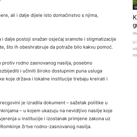
O
re, ali i dalje dijele isto domaćinstvo s njima,
K
g
09
 i dalje postoji snažan osjećaj sramote i stigmatizacije
U 
ite, što ih obeshrabruje da potraže bilo kakvu pomoć.
us
su
 protiv rodno zasnovanog nasilja, posebno
zbijediti i učiniti široko dostupnim puna usluga
koje država i lokalne institucije trebaju kreirati i
cgovini je izradila dokument – sažetak politike u
kinjama – u kojem ukazuju na nevidljivo nasilje koje
erenja u institucije i izostanak primjene zakona uz
 Romkinje žrtve rodno-zasnovanog nasilja.