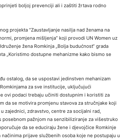
injeti boljoj prevenciji ali i zaštiti žrtava rodno
lnog projekta “Zaustavljanje nasilja nad ženama na
normi, promjena mišljenja” koji provodi UN Women uz
 Udruženje žena Romkinja „Bolja budućnost“ grada
anta „Koristimo dostupne mehanizme kako bismo se
u ostalog, da se uspostavi jedinstven mehanizam
Romkinjama za sve institucije, uključujući
e ovi podaci trebaju učiniti dostupnim i koristiti za
atim da se motivira promjenu stavova za stručnjake koji
u u zajednici, zdravstvo, centre za socijalni rad,
, s posebnom pažnjom na senzibiliziranje za višestruko
reporučuje da se educiraju žene i djevojčice Romkinje
im načinima prijave službenih osoba koje ne postupaju u