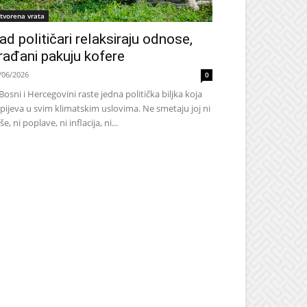
tvorena vrata
ad političari relaksiraju odnose,
rađani pakuju kofere
/06/2026
0
Bosni i Hercegovini raste jedna politička biljka koja
pijeva u svim klimatskim uslovima. Ne smetaju joj ni
še, ni poplave, ni inflacija, ni...