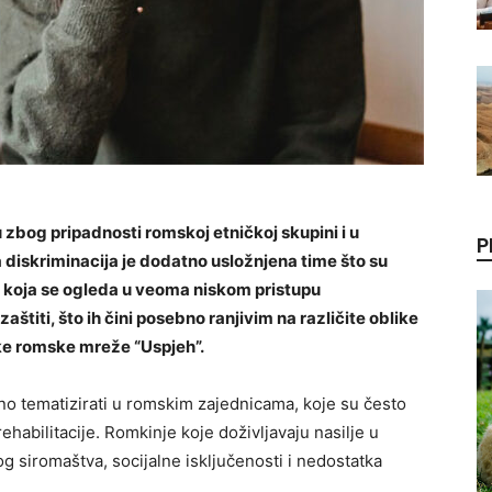
 zbog pripadnosti romskoj etničkoj skupini i u
P
 diskriminacija je dodatno usložnjena time što su
i koja se ogleda u veoma niskom pristupu
štiti, što ih čini posebno ranjivim na različite oblike
ke romske mreže “Uspjeh”.
žno tematizirati u romskim zajednicama, koje su često
rehabilitacije. Romkinje koje doživljavaju nasilje u
g siromaštva, socijalne isključenosti i nedostatka
.