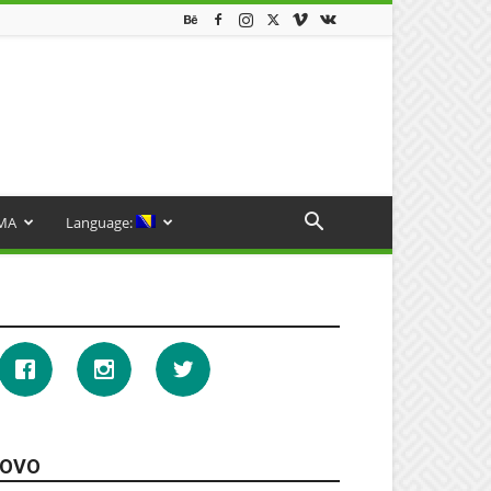
MA
Language:
OVO