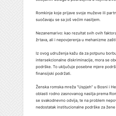
Romkinje koje prijave svoje muževe ili partne
suočavaju se sa još većim nasiljem.
Nezanemarivo: kao rezultat svih ovih faktora
žrtava, ali i nepovjerenja u mehanizme zašt
Iz ovog udruženja kažu da za potpunu borbu
intersekcionalne diskriminacije, mora se obe
podrške. To uključuje posebne mjere podrške 
finansijski podržati.
Ženska romska mreža “Uspjeh” u Bosni i Here
oblasti rodno zasnovanog nasilja prema Rom
se svakodnevno odvija, te na problem nepovj
nedostatak institucionalne podrške za žene