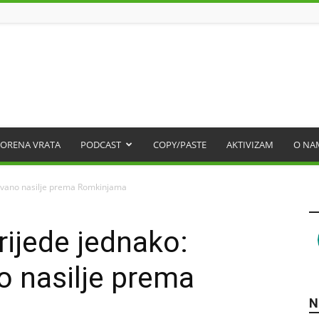
ORENA VRATA
PODCAST
COPY/PASTE
AKTIVIZAM
O NA
novano nasilje prema Romkinjama
rijede jednako:
 nasilje prema
N