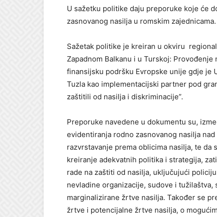
U sažetku politike daju preporuke koje će dopr
zasnovanog nasilja u romskim zajednicama.
Sažetak politike je kreiran u okviru regiona
Zapadnom Balkanu i u Turskoj: Provođenje 
finansijsku podršku Evropske unije gdje je
Tuzla kao implementacijski partner pod gr
zaštitili od nasilja i diskriminacije”.
Preporuke navedene u dokumentu su, izmeđ
evidentiranja rodno zasnovanog nasilja nad 
razvrstavanje prema oblicima nasilja, te da s
kreiranje adekvatnih politika i strategija, z
rade na zaštiti od nasilja, uključujući policij
nevladine organizacije, sudove i tužilaštva
marginalizirane žrtve nasilja. Također se p
žrtve i potencijalne žrtve nasilja, o moguć