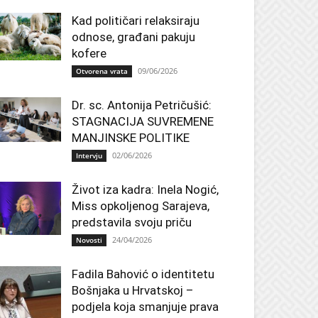
Kad političari relaksiraju
odnose, građani pakuju
kofere
09/06/2026
Otvorena vrata
Dr. sc. Antonija Petričušić:
STAGNACIJA SUVREMENE
MANJINSKE POLITIKE
02/06/2026
Intervju
Život iza kadra: Inela Nogić,
Miss opkoljenog Sarajeva,
predstavila svoju priču
24/04/2026
Novosti
Fadila Bahović o identitetu
Bošnjaka u Hrvatskoj –
podjela koja smanjuje prava