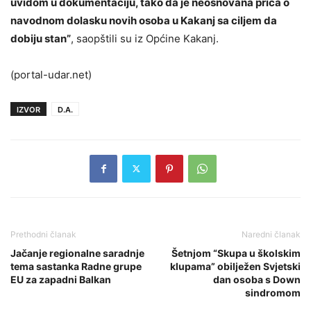
uvidom u dokumentaciju, tako da je neosnovana priča o
navodnom dolasku novih osoba u Kakanj sa ciljem da
dobiju stan”
, saopštili su iz Općine Kakanj.
(portal-udar.net)
IZVOR
D.A.
Prethodni članak
Naredni članak
Jačanje regionalne saradnje
Šetnjom “Skupa u školskim
tema sastanka Radne grupe
klupama” obilježen Svjetski
EU za zapadni Balkan
dan osoba s Down
sindromom