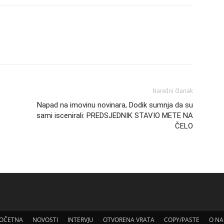
Naredni članak
Napad na imovinu novinara, Dodik sumnja da su
sami iscenirali: PREDSJEDNIK STAVIO METE NA
ČELO
OČETNA
NOVOSTI
INTERVJU
OTVORENA VRATA
COPY/PASTE
O N