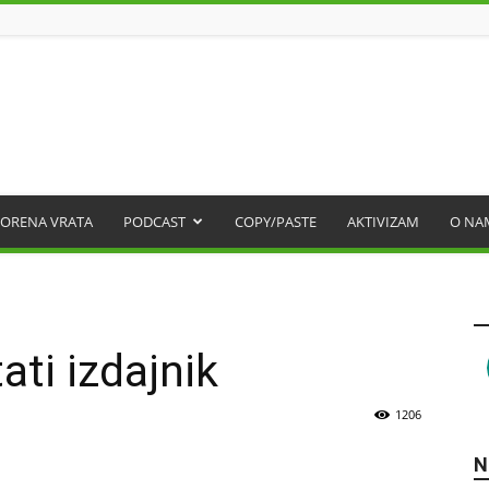
ORENA VRATA
PODCAST
COPY/PASTE
AKTIVIZAM
O NA
ati izdajnik
1206
N