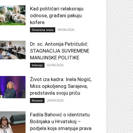
Kad političari relaksiraju
odnose, građani pakuju
kofere
09/06/2026
Otvorena vrata
Dr. sc. Antonija Petričušić:
STAGNACIJA SUVREMENE
MANJINSKE POLITIKE
02/06/2026
Intervju
Život iza kadra: Inela Nogić,
Miss opkoljenog Sarajeva,
predstavila svoju priču
24/04/2026
Novosti
Fadila Bahović o identitetu
Bošnjaka u Hrvatskoj –
podjela koja smanjuje prava