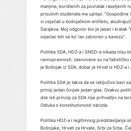
manjine, korištenih za povratak raseljenih n
prisutnih studenata me upitao: ”Gospodine Sejd
vi osječali u bošnjačkom entitetu, aludirajuć
Sarajeva. Moj odgovor bio je jasan i kratak 
osjećao bih se ko’ lav zatvoren u kavezu”.
Politike SDA, HDZ-a i SNSD-a nikada nisu bi
ravnopravnosti, zasnovane su na fašističko 
je Bošnjak iz SDA, dobar je Hrvat iz HDZ-a i
Politika SDA je takva da se isključivo bavi
prinip jedan čovjek jedan glas. Ovakvu polit
dok isti princip za SDA nije prihvatljiv na te
Odluka o konstitutivnosti naroda.
Politika HDZ-a i legitimnog predstavljanja is
Bošnjake, Hrvati za Hrvate, Srbi za Srbe. Ča