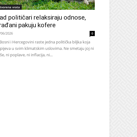
tvorena vrata
ad političari relaksiraju odnose,
rađani pakuju kofere
/06/2026
0
Bosni i Hercegovini raste jedna politička biljka koja
pijeva u svim klimatskim uslovima. Ne smetaju joj ni
še, ni poplave, ni inflacija, ni...