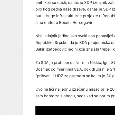
onih koji su otišli, danas je SDP izdajnik za
bilo kog pedlja naše države, danas je SDP iz
put i druge infrastukturne projekte u Republ
a ne enitet u Bosni i Hercegovini.
Nisi izdajnik jedino ako svaki dan ponavljaš
Republike Srpske, da je SDA pobjednička str
Bakir Izetbegović jedini koji zna šta treba i 
Za SDA je problem da Nermin Nikšić, Igor Stoj
Bošnjak po mjerilima SDA, dok drugi nije Srb
“prihvatili” HDZ za partnera sa kojim je 30 g
Ovo mi liči na jednu izrečenu misao prije 2
sam borac za slobodu, sada kad se borim prot