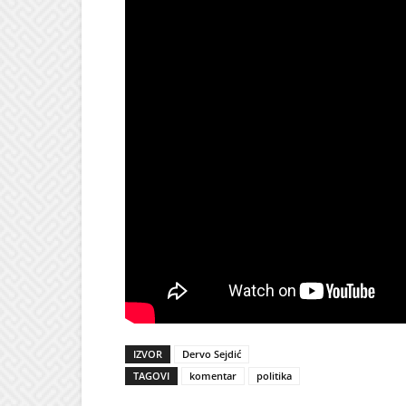
IZVOR
Dervo Sejdić
TAGOVI
komentar
politika