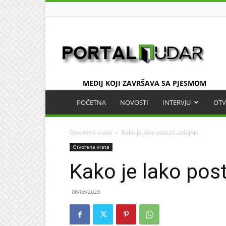
UDAR
MEDIJ KOJI ZAVRŠAVA SA PJESMOM
POČETNA
NOVOSTI
INTERVJU
OTV
Otvorena vrata
Kako je lako postati izdajnik
Otvorena vrata
Kako je lako post
08/03/2023