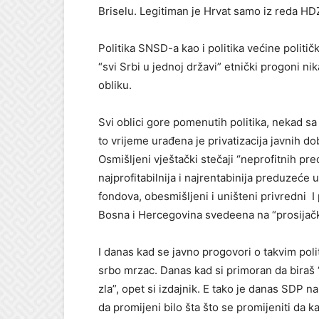
Briselu. Legitiman je Hrvat samo iz reda HD
Politika SNSD-a kao i politika većine politič
“svi Srbi u jednoj državi” etnički progoni ni
obliku.
Svi oblici gore pomenutih politika, nekad s
to vrijeme urađena je privatizacija javnih d
Osmišljeni vještački stečaji “neprofitnih pr
najprofitabilnija i najrentabinija preduzeće
fondova, obesmišljeni i uništeni privredni I
Bosna i Hercegovina svedeena na “prosijačk
I danas kad se javno progovori o takvim polit
srbo mrzac. Danas kad si primoran da biraš
zla”, opet si izdajnik. E tako je danas SDP 
da promijeni bilo šta što se promijeniti da 