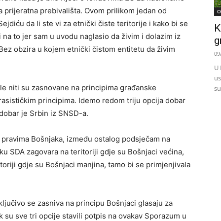
a prijeratna prebivališta. Ovom prilikom jedan od
O
iću da li ste vi za etnički čiste teritorije i kako bi se
K
i na to jer sam u uvodu naglasio da živim i dolazim iz
g
“Bez obzira u kojem etnički čistom entitetu da živim
09
U 
us
le niti su zasnovane na principima građanske
su
rasističkim principima. Idemo redom triju opcija dobar
 dobar je Srbin iz SNSD-a.
 sa pravima Bošnjaka, između ostalog podsječam na
iku SDA zagovara na teritoriji gdje su Bošnjaci većina,
ritoriji gdje su Bošnjaci manjina, tamo bi se primjenjivala
ključivo se zasniva na principu Bošnjaci glasaju za
k su sve tri opcije stavili potpis na ovakav Sporazum u