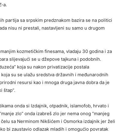
Z-a.
kih partija sa srpskim predznakom bazira se na politici
kada nisu ni prestali, nastavljeni su samo u drugom
a manjim kozmetičkim finesama, vladaju 30 godina i za
obara slijevajući se u džepove tajkuna i podobnih.
eduzeća” koja su nakon privatizacije postala
 u koja su se ulažu sredstva državnih i međunarodnih
 prirodni resursi kao i mnoga druga javna dobra da je
i štap”.
ikama onda si Izdajnik, otpadnik, islamofob, hrvato i
 “manje zlo” onda izabreš zlo jer nema onog “manjeg
na čelu sa Nerminom Nikšićem i Osmorka izdajnik jer želi
kako bi zaustavio odlazak mladih i omogućio povratak