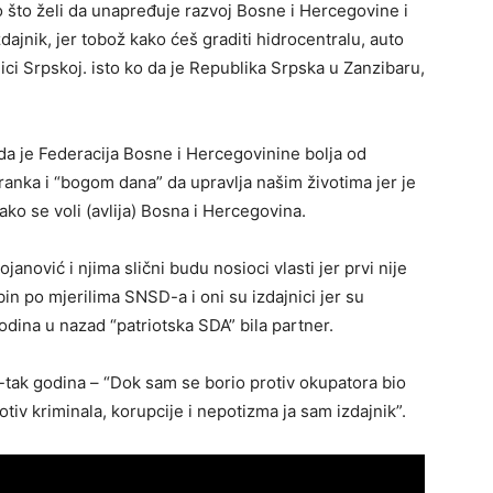
to što želi da unapređuje razvoj Bosne i Hercegovine i
dajnik, jer tobož kako ćeš graditi hidrocentralu, auto
ici Srpskoj. isto ko da je Republika Srpska u Zanzibaru,
 da je Federacija Bosne i Hercegovinine bolja od
anka i “bogom dana” da upravlja našim životima jer je
kako se voli (avlija) Bosna i Hercegovina.
anović i njima slični budu nosioci vlasti jer prvi nije
in po mjerilima SNSD-a i oni su izdajnici jer su
odina u nazad “patriotska SDA” bila partner.
0-tak godina – “Dok sam se borio protiv okupatora bio
iv kriminala, korupcije i nepotizma ja sam izdajnik”.