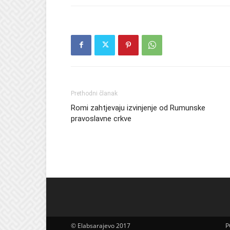
Prethodni članak
Romi zahtjevaju izvinjenje od Rumunske
pravoslavne crkve
© Elabsarajevo 2017
P