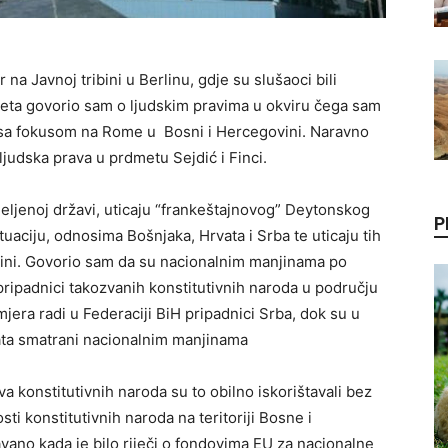
a Javnoj tribini u Berlinu, gdje su slušaoci bili
teta govorio sam o ljudskim pravima u okviru čega sam
 sa fokusom na Rome u Bosni i Hercegovini. Naravno
judska prava u prdmetu Sejdić i Finci.
eljenoj državi, uticaju “frankeštajnovog” Deytonskog
P
uaciju, odnosima Bošnjaka, Hrvata i Srba te uticaju tih
ovini. Govorio sam da su nacionalnim manjinama po
pripadnici takozvanih konstitutivnih naroda u području
imjera radi u Federaciji BiH pripadnici Srba, dok su u
vata smatrani nacionalnim manjinama
a konstitutivnih naroda su to obilno iskorištavali bez
ti konstitutivnih naroda na teritoriji Bosne i
ano kada je bilo riječi o fondovima EU za nacionalne