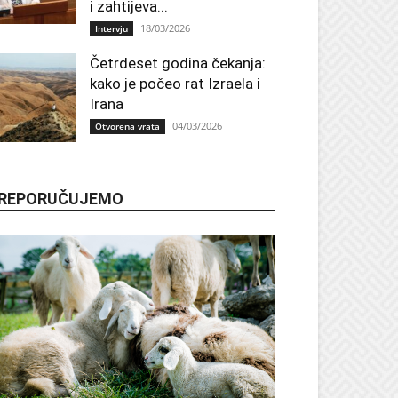
i zahtijeva...
18/03/2026
Intervju
Četrdeset godina čekanja:
kako je počeo rat Izraela i
Irana
04/03/2026
Otvorena vrata
REPORUČUJEMO