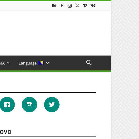
MA
Language:
OVO