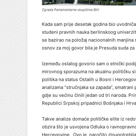
Zgrada Parlamentarne skupštine BiH
Kada sam prije desetak godina bio uvodničar n
studeni pravnih nauka berlinskoog univerzi
se bazirao na položaj nacioonalnih manjina
osnov za moj govor bila je Presuda suda za l
Izemeđu ostalog govorio sam o etnički podij
mirovnog sporazuma na akualnu političku sit
politika na status Ostalih u Bosni i Herceg
analizama “stručnjaka sa zapada”, smatrani 
gdje su većinu činili jedan od tri naroda. Pr
Republici Srpskoj pripadnici Bošnjaka i Hr
Takve analize domaće političke elite iz redov
obzira što je usvojena Odluka o ravnopravnos
Hercegovine. Ovo je naročito zloupotrebljav