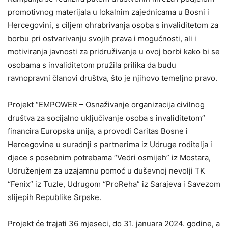
promotivnog materijala u lokalnim zajednicama u Bosni i
Hercegovini, s ciljem ohrabrivanja osoba s invaliditetom za
borbu pri ostvarivanju svojih prava i mogućnosti, ali i
motiviranja javnosti za pridruživanje u ovoj borbi kako bi se
osobama s invaliditetom pružila prilika da budu
ravnopravni članovi društva, što je njihovo temeljno pravo.
Projekt “EMPOWER – Osnaživanje organizacija civilnog
društva za socijalno uključivanje osoba s invaliditetom”
financira Europska unija, a provodi Caritas Bosne i
Hercegovine u suradnji s partnerima iz Udruge roditelja i
djece s posebnim potrebama “Vedri osmijeh” iz Mostara,
Udruženjem za uzajamnu pomoć u duševnoj nevolji TK
“Fenix” iz Tuzle, Udrugom “ProReha” iz Sarajeva i Savezom
slijepih Republike Srpske.
Projekt će trajati 36 mjeseci, do 31. januara 2024. godine, a