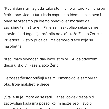
”Radni dan nam izgleda tako što imamo tri ture kamiona po
četiri tone. Jednu turu kada napunimo idemo na istovar i
onda se vraćamo pa idemo ponovo jer moramo da
završimo taj naš teren. Prije sam sakupljao sekundarne
sirovine i od toga nije baš bilo novca”, kaže Zlatko Žerić iz
Prijedora. Zlatko priča da ima osmoro djece koja su
maloljetna.
”Kad imam slobodan dan iskoristim priliku da odvezem
djecu u školu“, kaže Zlatko Žerić.
Četrdesetšestogodišnji Kasim Osmanović je samohrani
otac troje maloljetne djece.
„Šta je tu je, mora da se radi. Danas čovjek treba biti
zadovoljan kada ima posao, kojim može sebi i svojoj