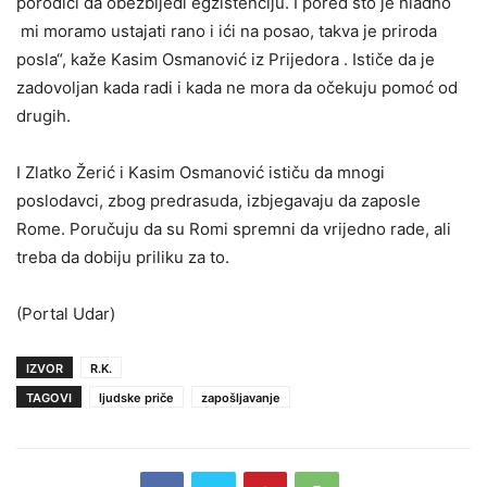
porodici da obezbijedi egzistenciju. I pored što je hladno
mi moramo ustajati rano i ići na posao, takva je priroda
posla“, kaže Kasim Osmanović iz Prijedora . Ističe da je
zadovoljan kada radi i kada ne mora da očekuju pomoć od
drugih.
I Zlatko Žerić i Kasim Osmanović ističu da mnogi
poslodavci, zbog predrasuda, izbjegavaju da zaposle
Rome. Poručuju da su Romi spremni da vrijedno rade, ali
treba da dobiju priliku za to.
(Portal Udar)
IZVOR
R.K.
TAGOVI
ljudske priče
zapošljavanje