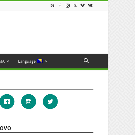
MA
Language:
OVO