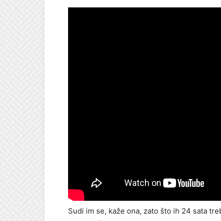
Sudi im se, kaže ona, zato što ih 24 sata tre