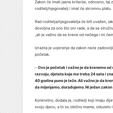
Zakon će imati jasne kriterije, odnosno, taj 
roditelj/njegovatelj i imat će skromnu platu.
Rad roditelja/njegovatelja će biti uvažen, ia
dovoljna za ono što oni rade, a da se struč
„ali je važno da se krene od nečega i mi ćem
Izrazila je uvjerenje da zakon neće zadovoljit
početak.
–
Ovo je početak i važno je da krenemo od
razvoju, djeteta koje me treba 24 sata i zna
40 godina puno je teže. Ali važno je da k
da mijenjamo, dorađujemo. Ni jedan zakon n
Konkretno, dodala je, roditelji koji imaju di
svoju djecu, a to su obično mame, oduzeto i