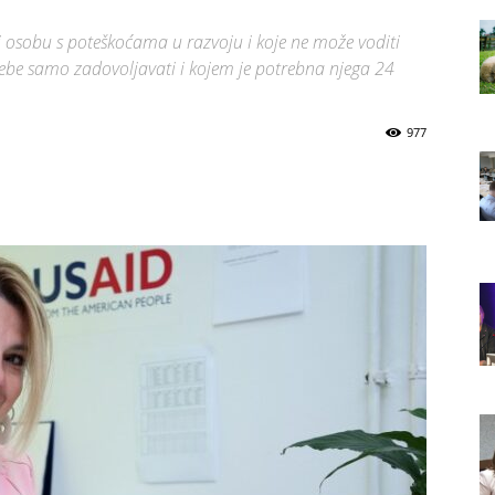
ili osobu s poteškoćama u razvoju i koje ne može voditi
rebe samo zadovoljavati i kojem je potrebna njega 24
977