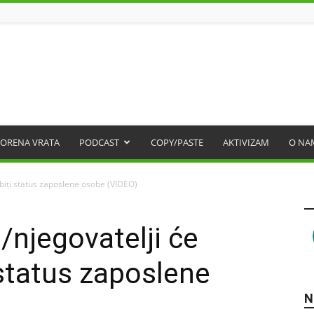
ORENA VRATA
PODCAST
COPY/PASTE
AKTIVIZAM
O NA
obiti status zaposlene osobe (VIDEO)
i/njegovatelji će
status zaposlene
N