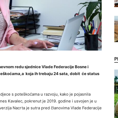
P
dnevnom redu sjednice Vlade Federacije Bosne i
oteškoćama,a koja ih trebaju 24 sata, dobit će status
 djece s poteškoćama u razvoju, kako je pojasnila
es Kavalec, pokrenut je 2019. godine i usvojen je u
erzija Nacrta je sutra pred članovima Vlade Federacije