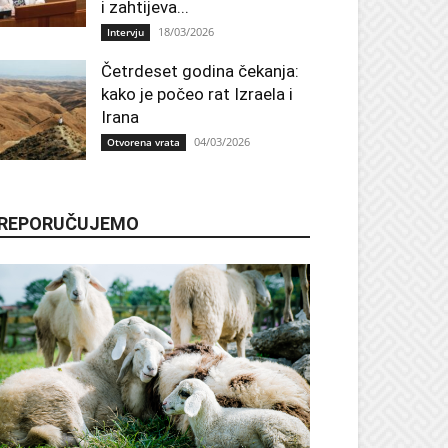
i zahtijeva...
18/03/2026
Intervju
Četrdeset godina čekanja:
kako je počeo rat Izraela i
Irana
04/03/2026
Otvorena vrata
REPORUČUJEMO