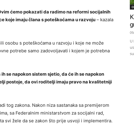
O
 Ovim ćemo pokazati da radimo na reformi socijalnih
K
ce koje imaju člana s poteškoćama u razvoju
– kazala
g
09
U 
e ili osobu s poteškoćama u razvoju i koje ne može
us
novne potrebe samo zadovoljavati i kojem je potrebna
su
da ih se napokon sistem sjetio, da će ih se napokon
lji postoje, da ovi roditelji imaju pravo na kvalitetniji
zradi tog zakona. Nakon niza sastanaka sa premijerom
ma, sa Federalnim ministarstvom za socijalni rad,
ta svi žele da se zakon što prije usvoji i implementira.