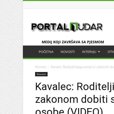
UDAR
MEDIJ KOJI ZAVRŠAVA SA PJESMOM
POČETNA
NOVOSTI
INTERVJU
OTV
Novosti
Kavalec: Roditelji/njegovatelji će zakonom d
Novosti
Kavalec: Roditelj
zakonom dobiti 
osobe (VIDEO)