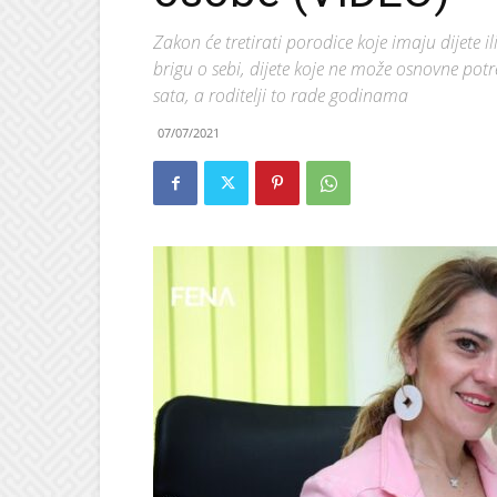
Zakon će tretirati porodice koje imaju dijete 
brigu o sebi, dijete koje ne može osnovne pot
sata, a roditelji to rade godinama
07/07/2021