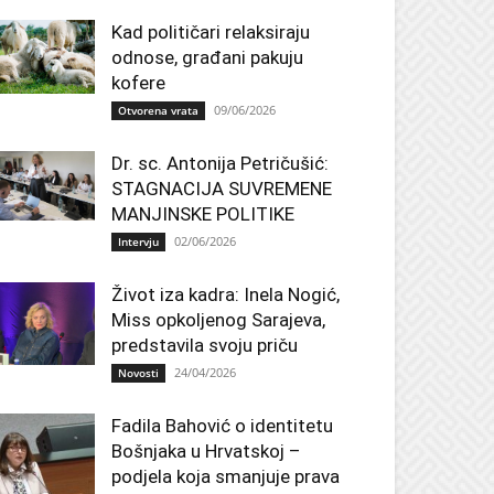
Kad političari relaksiraju
odnose, građani pakuju
kofere
09/06/2026
Otvorena vrata
Dr. sc. Antonija Petričušić:
STAGNACIJA SUVREMENE
MANJINSKE POLITIKE
02/06/2026
Intervju
Život iza kadra: Inela Nogić,
Miss opkoljenog Sarajeva,
predstavila svoju priču
24/04/2026
Novosti
Fadila Bahović o identitetu
Bošnjaka u Hrvatskoj –
podjela koja smanjuje prava