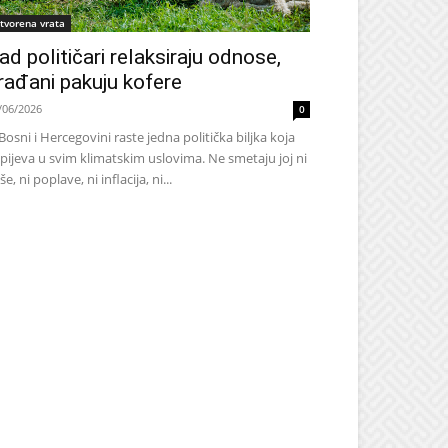
tvorena vrata
ad političari relaksiraju odnose,
rađani pakuju kofere
/06/2026
0
Bosni i Hercegovini raste jedna politička biljka koja
pijeva u svim klimatskim uslovima. Ne smetaju joj ni
še, ni poplave, ni inflacija, ni...