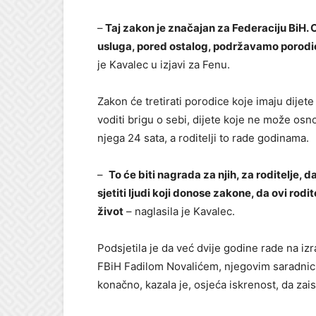
–
Taj zakon je značajan za Federaciju BiH.
usluga, pored ostalog, podržavamo porodi
je Kavalec u izjavi za Fenu.
Zakon će tretirati porodice koje imaju dijet
voditi brigu o sebi, dijete koje ne može os
njega 24 sata, a roditelji to rade godinama.
–
To će biti nagrada za njih, za roditelje, 
sjetiti ljudi koji donose zakone, da ovi rodite
život
– naglasila je Kavalec.
Podsjetila je da već dvije godine rade na i
FBiH Fadilom Novalićem, njegovim saradnici
konačno, kazala je, osjeća iskrenost, da zais