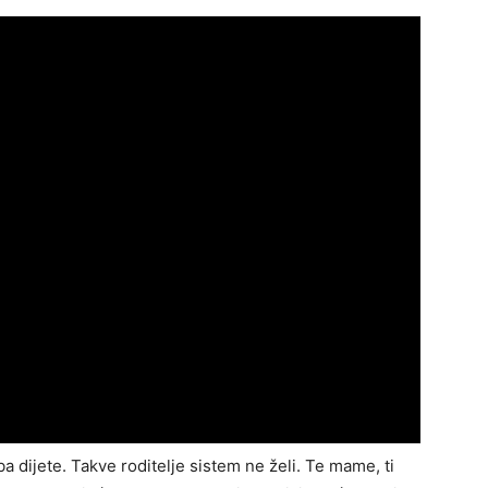
ba dijete. Takve roditelje sistem ne želi. Te mame, ti