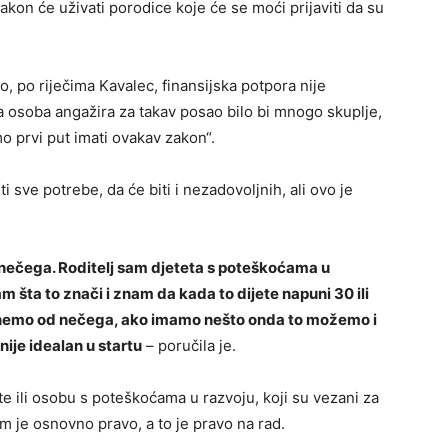
zakon će uživati porodice koje će se moći prijaviti da su
ko, po riječima Kavalec, finansijska potpora nije
na osoba angažira za takav posao bilo bi mnogo skuplje,
o prvi put imati ovakav zakon“.
i sve potrebe, da će biti i nezadovoljnih, ali ovo je
 nečega. Roditelj sam djeteta s poteškoćama u
m šta to znači i znam da kada to dijete napuni 30 ili
renemo od nečega, ako imamo nešto onda to možemo i
ije idealan u startu
– poručila je.
jete ili osobu s poteškoćama u razvoju, koji su vezani za
m je osnovno pravo, a to je pravo na rad.