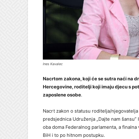
Ines Kavalec
Nacrtom zakona, koji će se sutra naći na 
Hercegovine, roditelji koji imaju djecu s p
zaposlene osobe
.
Nacrt zakon o statusu roditelja/njegovatelja
predsjednica Udruženja „Dajte nam šansu” In
oba doma Federalnog parlamenta, a finalna v
BiH i to po hitnom postupku.