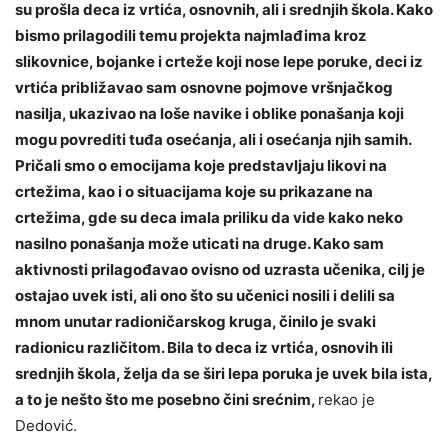
su prošla deca iz vrtića, osnovnih, ali i srednjih škola. Kako
bismo prilagodili temu projekta najmlađima kroz
slikovnice, bojanke i crteže koji nose lepe poruke, deci iz
vrtića približavao sam osnovne pojmove vršnjačkog
nasilja, ukazivao na loše navike i oblike ponašanja koji
mogu povrediti tuđa osećanja, ali i osećanja njih samih.
Pričali smo o emocijama koje predstavljaju likovi na
crtežima, kao i o situacijama koje su prikazane na
crtežima, gde su deca imala priliku da vide kako neko
nasilno ponašanja može uticati na druge. Kako sam
aktivnosti prilagođavao ovisno od uzrasta učenika, cilj je
ostajao uvek isti, ali ono što su učenici nosili i delili sa
mnom unutar radioničarskog kruga, činilo je svaki
radionicu različitom. Bila to deca iz vrtića, osnovih ili
srednjih škola, želja da se širi lepa poruka je uvek bila ista,
a to je nešto što me posebno čini srećnim,
rekao je
Dedović.