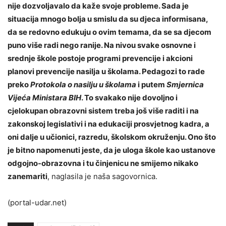
nije dozvoljavalo da kaže svoje probleme. Sada je
situacija mnogo bolja u smislu da su djeca informisana,
da se redovno edukuju o ovim temama, da se sa djecom
puno više radi nego ranije. Na nivou svake osnovne i
srednje škole postoje programi prevencije i akcioni
planovi prevencije nasilja u školama. Pedagozi to rade
preko
Protokola o nasilju u školama
i putem
Smjernica
Vijeća Ministara BIH
. To svakako nije dovoljno i
cjelokupan obrazovni sistem treba još više raditi i na
zakonskoj legislativi i na edukaciji prosvjetnog kadra, a
oni dalje u učionici, razredu, školskom okruženju. Ono što
je bitno napomenuti jeste, da je uloga škole kao ustanove
odgojno-obrazovna i tu činjenicu ne smijemo nikako
zanemariti
, naglasila je naša sagovornica.
(portal-udar.net)