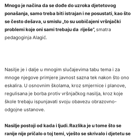
Mnogo je načina da se dođe do uzroka djetetovog
ponašanja, samo treba biti istrajan i ne posustati, kao što
se često dešava, u smislu „to su uobičajeni vršnjački
problemi koje oni sami trebaju da riješe”,
smatra
pedagoginja Alagić.
Nasilje je i dalje u mnogim slučajevima tabu tema i za
mnoge njegove primjere javnost sazna tek nakon što ono
eskalira. U osnovnim školama, kroz smjernice i planove,
regulisana je borba protiv vršnjačkog nasilja, kroz koje
škole trebaju ispunjavati svoju obavezu obrazovno-
odgojne ustanove.
Nasilje postoji od kada i ljudi. Razlika je u tome što se
ranije nije pričalo o toj temi, vješto se skrivalo i djetetu se