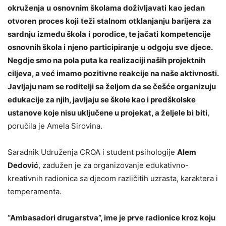
okru
ž
enja
u
osnovnim školama
do
ž
ivljavati
kao
jedan
otvoren
proces
koji
te
ž
i
stalnom
otklanjanju
barijera
za
sardnju
izme
đ
u
š
kola
i
porodice
, te
ja
č
ati
kompetencije
osnovnih š
kola i
njeno
participiranje
u
odgoju
sve
djece.
Negdje smo na pola puta ka realizaciji naših projektnih
ciljeva, a već imamo pozitivne reakcije na naše aktivnosti.
Javljaju nam se roditelji sa željom da se češće organizuju
edukacije za njih, javljaju se škole kao i predškolske
ustanove koje nisu uključene u projekat, a željele bi biti
,
poručila je Amela Sirovina.
Saradnik Udruženja CROA i student psihologije
Alem
Dedović
, zadužen je za organizovanje edukativno-
kreativnih radionica sa djecom različitih uzrasta, karaktera i
temperamenta.
“Ambasadori drugarstva”, ime je prve radionice kroz koju