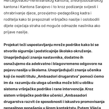
Hercegovačko-neretvanskog kantona, Srednjobosanskog
kantona i Kantona Sarajevo i to kroz podizanje svijesti i
ohrabrivanje djece, prosvjetno-pedagoškog kadra i
roditelja kako bi prepoznali vršnjačko nasilje i oslobodili
dijete osjećaja straha od moguće odmazde nasilnika ako
prijave nasilje.
Projekat teži uspostavljanju mreže podrške kako bi se
stvorilo sigurnije i podsticajnije školsko okruženje.
Unaprijeđujući znanja nastavnika, dodatno ih
osnažujemo da adekvatno i blagovremeno odgovore na
pojavu nasilja u školama. Unaprijeđujuči znanja učenika
koji će nositi titulu „Ambsadori drugarstva“ pomoći ćemo
im da razumiju da uloga učenika može biti u obliku
sistema vršnjačke podrške i rane intervencije. Kroz
sistem vršnjačke podrške učenici „Ambasadori
drugarstva razvit će sposobnosti i iskustvo promovisanja
nenasilnog ponašanja u širem kontektstu. Putem Vijeća