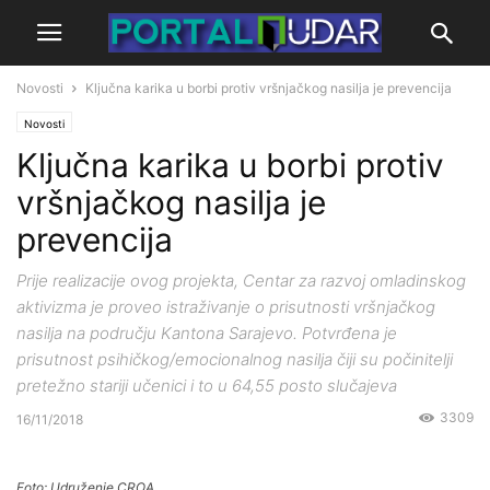
Novosti
Ključna karika u borbi protiv vršnjačkog nasilja je prevencija
Novosti
Ključna karika u borbi protiv
vršnjačkog nasilja je
prevencija
Prije realizacije ovog projekta, Centar za razvoj omladinskog
aktivizma je proveo istraživanje o prisutnosti vršnjačkog
nasilja na području Kantona Sarajevo. Potvrđena je
prisutnost psihičkog/emocionalnog nasilja čiji su počinitelji
pretežno stariji učenici i to u 64,55 posto slučajeva
3309
16/11/2018
Foto: Udruženje CROA