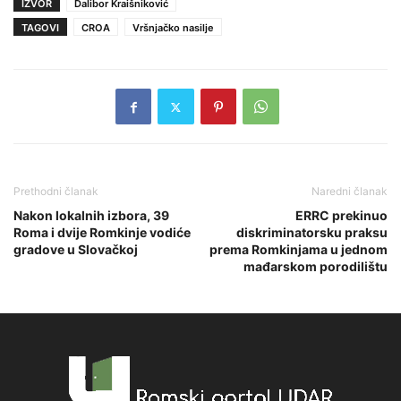
IZVOR
Dalibor Kraišniković
TAGOVI
CROA
Vršnjačko nasilje
Prethodni članak
Naredni članak
Nakon lokalnih izbora, 39
ERRC prekinuo
Roma i dvije Romkinje vodiće
diskriminatorsku praksu
gradove u Slovačkoj
prema Romkinjama u jednom
mađarskom porodilištu