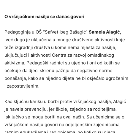
O vršnjačkom nasilju se danas govori
Pedagoginja u OŠ “Safvet-beg Bašagić”
Samela Alagić,
već dugo je uključena u mnoge društvene aktivnosti koje
teže izgradnji društva u kome nema mjesta za nasilje,
uključujući i aktivnosti Centra za razvoj omladinskog
aktivizma. Pedagoški radnici su ujedno i oni od kojih se
očekuje da djeci skrenu pažnju da negativne norme
ponašanja, kako se nijedno dijete ne bi osjećalo ugroženim
i zapostavljenim.
Kao ključnu kariku u borbi protiv vršnjačkog nasilja, Alagić
je navela prevenciju, jer škole, zajedno sa roditeljima,
isključivo se mogu boriti na ovaj način. Sa učenicima se o
vršnjačkom nasilju govori na odjeljenskim zajednicama,
raznim edukacijama i radionicama, no koliko su djeca