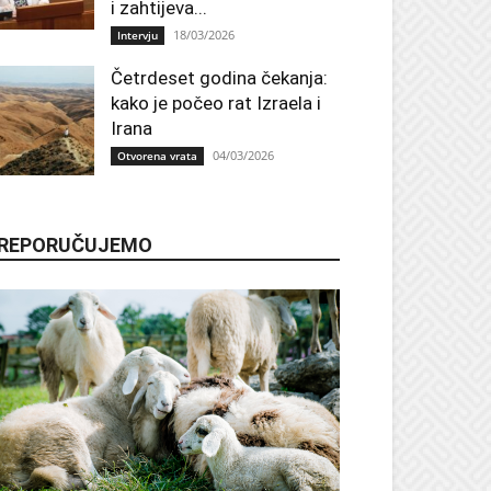
i zahtijeva...
18/03/2026
Intervju
Četrdeset godina čekanja:
kako je počeo rat Izraela i
Irana
04/03/2026
Otvorena vrata
REPORUČUJEMO