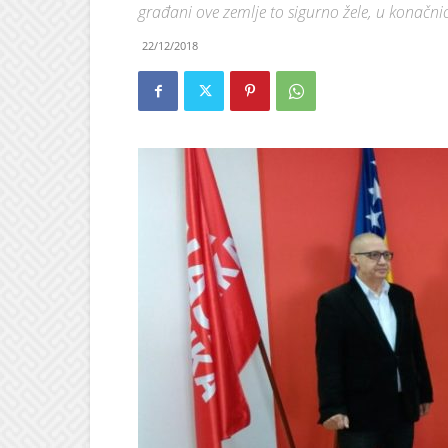
građani ove zemlje to sigurno žele, u konačni
22/12/2018