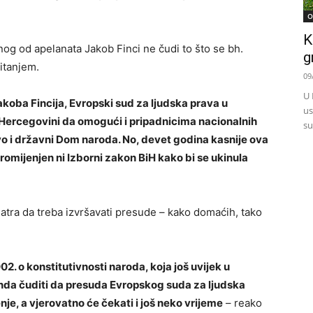
O
K
nog od apelanata Jakob Finci ne čudi to što se bh.
g
itanjem.
09
U 
koba Fincija, Evropski sud za ljudska prava u
us
 Hercegovini da omogući i pripadnicima nacionalnih
su
vo i državni Dom naroda. No, devet godina kasnije ova
promijenjen ni Izborni zakon BiH kako bi se ukinula
matra da treba izvršavati presude – kako domaćih, tako
. o konstitutivnosti naroda, koja još uvijek u
 onda čuditi da presuda Evropskog suda za ljudska
je, a vjerovatno će čekati i još neko vrijeme
– reako