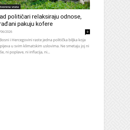
tvorena vrata
ad političari relaksiraju odnose,
rađani pakuju kofere
/06/2026
0
Bosni i Hercegovini raste jedna politička biljka koja
pijeva u svim klimatskim uslovima. Ne smetaju joj ni
še, ni poplave, ni inflacija, ni...