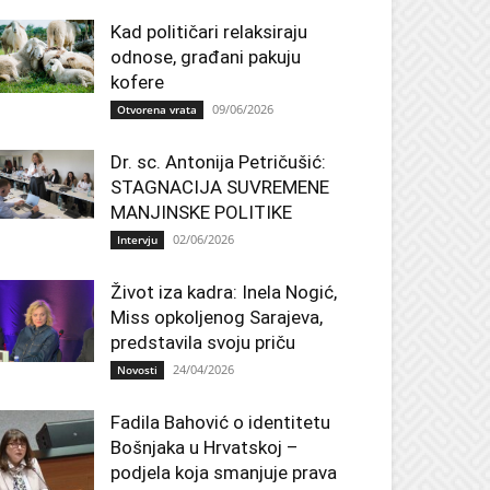
Kad političari relaksiraju
odnose, građani pakuju
kofere
09/06/2026
Otvorena vrata
Dr. sc. Antonija Petričušić:
STAGNACIJA SUVREMENE
MANJINSKE POLITIKE
02/06/2026
Intervju
Život iza kadra: Inela Nogić,
Miss opkoljenog Sarajeva,
predstavila svoju priču
24/04/2026
Novosti
Fadila Bahović o identitetu
Bošnjaka u Hrvatskoj –
podjela koja smanjuje prava