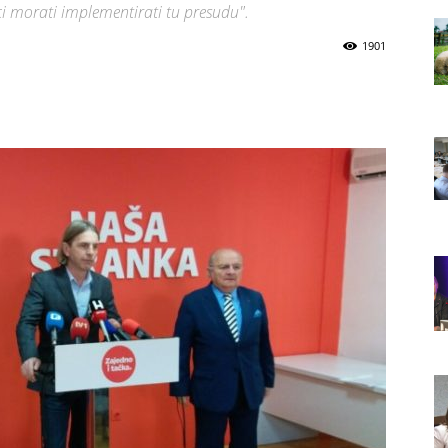
ci morati implementirati tu presudu".
1901