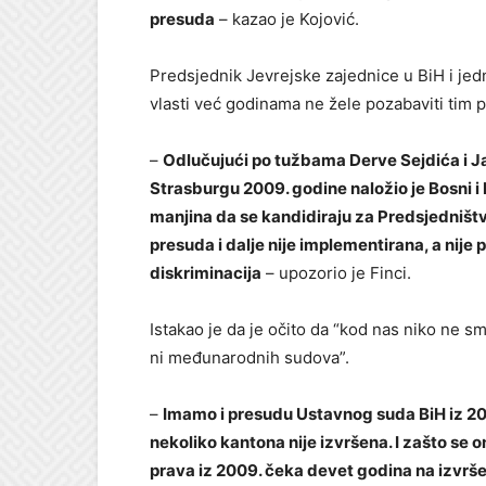
presuda
– kazao je Kojović.
Predsjednik Jevrejske zajednice u BiH i jed
vlasti već godinama ne žele pozabaviti tim p
–
Odlučujući po tužbama Derve Sejdića i Ja
Strasburgu 2009. godine naložio je Bosni i
manjina da se kandidiraju za Predsjedništ
presuda i dalje nije implementirana, a nije 
diskriminacija
– upozorio je Finci.
Istakao je da je očito da “kod nas niko ne s
ni međunarodnih sudova”.
–
Imamo i presudu Ustavnog suda BiH iz 2002
nekoliko kantona nije izvršena. I zašto se
prava iz 2009. čeka devet godina na izvršen