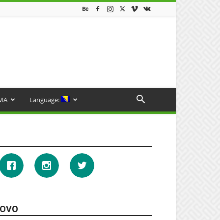
MA
Language:
OVO