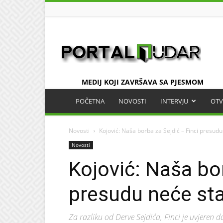
UDAR
MEDIJ KOJI ZAVRŠAVA SA PJESMOM
POČETNA
NOVOSTI
INTERVJU
OTV
Novosti
Kojović: Naša borba za Sejdić – Finci presudu
Novosti
Kojović: Naša bor
presudu neće sta
Za razliku od Derve Sejdića, Finci je uvjeren d