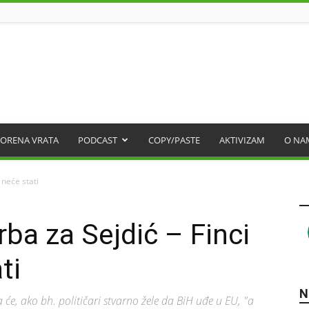
ORENA VRATA
PODCAST
COPY/PASTE
AKTIVIZAM
O NA
 neće stati
ba za Sejdić – Finci
ti
N
a će, ako bh. političari stvarno žele da BiH uđe u EU, "a