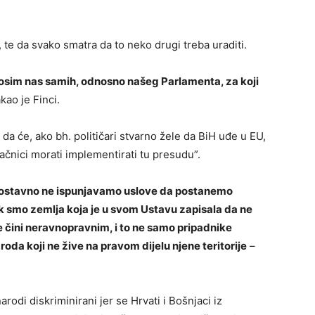
te da svako smatra da to neko drugi treba uraditi.
 osim nas samih, odnosno našeg Parlamenta, za koji
kao je Finci.
 da će, ako bh. političari stvarno žele da BiH uđe u EU,
ačnici morati implementirati tu presudu”.
nostavno ne ispunjavamo uslove da postanemo
k smo zemlja koja je u svom Ustavu zapisala da ne
 čini neravnopravnim, i to ne samo pripadnike
roda koji ne žive na pravom dijelu njene teritorije
–
narodi diskriminirani jer se Hrvati i Bošnjaci iz