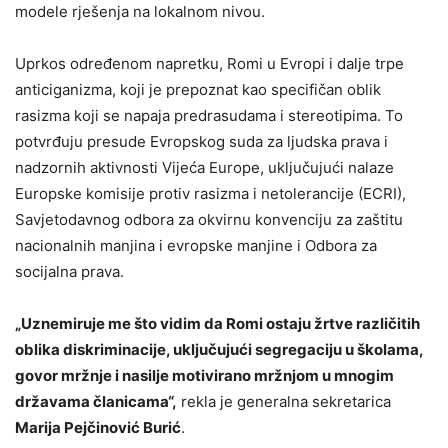
modele rješenja na lokalnom nivou.
Uprkos određenom napretku, Romi u Evropi i dalje trpe
anticiganizma, koji je prepoznat kao specifičan oblik
rasizma koji se napaja predrasudama i stereotipima. To
potvrđuju presude Evropskog suda za ljudska prava i
nadzornih aktivnosti Vijeća Europe, uključujući nalaze
Europske komisije protiv rasizma i netolerancije (ECRI),
Savjetodavnog odbora za okvirnu konvenciju za zaštitu
nacionalnih manjina i evropske manjine i Odbora za
socijalna prava.
„Uznemiruje me što vidim da Romi ostaju žrtve različitih
oblika diskriminacije, uključujući segregaciju u školama,
govor mržnje i nasilje motivirano mržnjom u mnogim
državama članicama“,
rekla je generalna sekretarica
Marija Pejčinović Burić
.