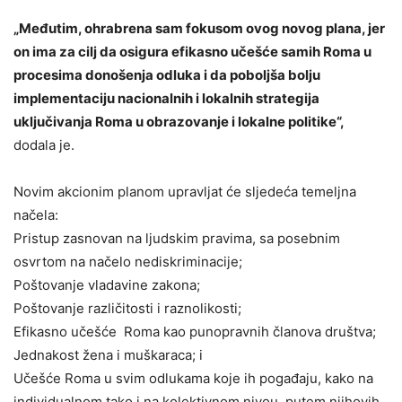
„Međutim, ohrabrena sam fokusom ovog novog plana, jer
on ima za cilj da osigura efikasno učešće samih Roma u
procesima donošenja odluka i da poboljša bolju
implementaciju nacionalnih i lokalnih strategija
uključivanja Roma u obrazovanje i lokalne politike“,
dodala je.
Novim akcionim planom upravljat će sljedeća temeljna
načela:
Pristup zasnovan na ljudskim pravima, sa posebnim
osvrtom na načelo nediskriminacije;
Poštovanje vladavine zakona;
Poštovanje različitosti i raznolikosti;
Efikasno učešće Roma kao punopravnih članova društva;
Jednakost žena i muškaraca; i
Učešće Roma u svim odlukama koje ih pogađaju, kako na
individualnom tako i na kolektivnom nivou, putem njihovih