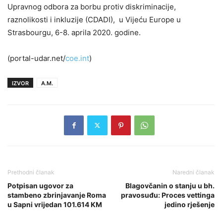
Upravnog odbora za borbu protiv diskriminacije,
raznolikosti i inkluzije (CDADI), u Vijeću Europe u
Strasbourgu, 6-8. aprila 2020. godine.
(portal-udar.net/
coe.int
)
IZVOR
A.M.
Prethodni članak
Naredni članak
Potpisan ugovor za
Blagovčanin o stanju u bh.
stambeno zbrinjavanje Roma
pravosuđu: Proces vettinga
u Sapni vrijedan 101.614 KM
jedino rješenje