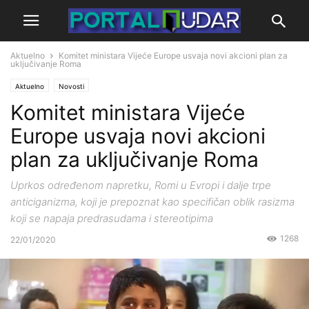
Aktuelno
Komitet ministara Vijeće Europe usvaja novi akcioni plan za
uključivanje Roma
Aktuelno
Novosti
Komitet ministara Vijeće
Europe usvaja novi akcioni
plan za uključivanje Roma
Uprkos određenom napretku, Romi u Evropi i dalje trpe
anticiganizma, koji je prepoznat kao specifičan oblik rasizma
koji se napaja predrasudama i stereotipima
1268
22/01/2020