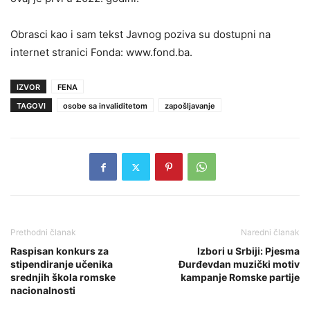
Obrasci kao i sam tekst Javnog poziva su dostupni na
internet stranici Fonda: www.fond.ba.
IZVOR
FENA
TAGOVI
osobe sa invaliditetom
zapošljavanje
Prethodni članak
Naredni članak
Raspisan konkurs za
Izbori u Srbiji: Pjesma
stipendiranje učenika
Đurđevdan muzički motiv
srednjih škola romske
kampanje Romske partije
nacionalnosti