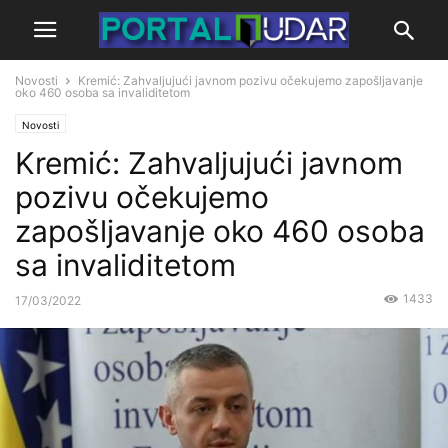
Novosti
Kremić: Zahvaljujući javnom pozivu očekujemo zapošljavanje
oko 460 osoba sa invaliditetom
Novosti
Kremić: Zahvaljujući javnom
pozivu očekujemo
zapošljavanje oko 460 osoba
sa invaliditetom
1433
17/03/2022