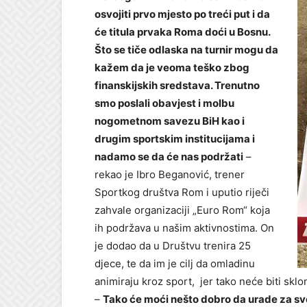
osvojiti prvo mjesto po treći put i da
će titula prvaka Roma doći u Bosnu.
Što se tiče odlaska na turnir mogu da
kažem da je veoma teško zbog
finanskijskih sredstava. Trenutno
smo poslali obavjest i molbu
nogometnom savezu BiH kao i
drugim sportskim institucijama i
nadamo se da će nas podržati
–
rekao je Ibro Beganović, trener
Sportkog društva Rom i uputio riječi
zahvale organizaciji „Euro Rom“ koja
ih podržava u našim aktivnostima. On
je dodao da u Društvu trenira 25
djece, te da im je cilj da omladinu
animiraju kroz sport, jer tako neće biti sklon
–
Tako će moći nešto dobro da urade za svoj