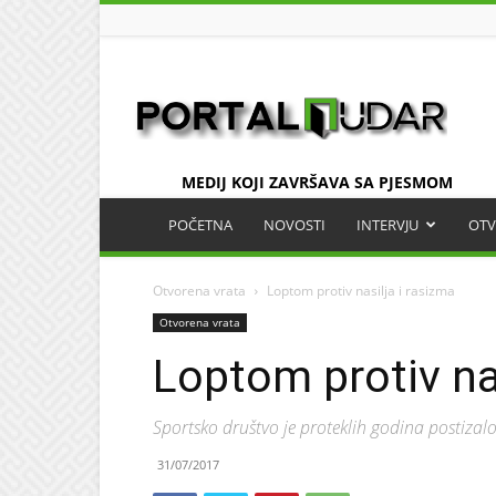
UDAR
MEDIJ KOJI ZAVRŠAVA SA PJESMOM
POČETNA
NOVOSTI
INTERVJU
OTV
Otvorena vrata
Loptom protiv nasilja i rasizma
Otvorena vrata
Loptom protiv nas
Sportsko društvo je proteklih godina postizal
31/07/2017