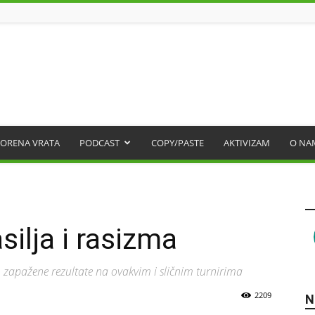
ORENA VRATA
PODCAST
COPY/PASTE
AKTIVIZAM
O NA
ilja i rasizma
o zapažene rezultate na ovakvim i sličnim turnirima
2209
N