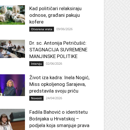
Kad političari relaksiraju
odnose, građani pakuju
kofere
09/06/2026
Otvorena vrata
Dr. sc. Antonija Petričušić:
STAGNACIJA SUVREMENE
MANJINSKE POLITIKE
02/06/2026
Intervju
Život iza kadra: Inela Nogić,
Miss opkoljenog Sarajeva,
predstavila svoju priču
24/04/2026
Novosti
Fadila Bahović o identitetu
Bošnjaka u Hrvatskoj –
podjela koja smanjuje prava