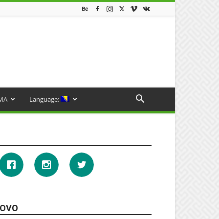
MA
Language:
OVO