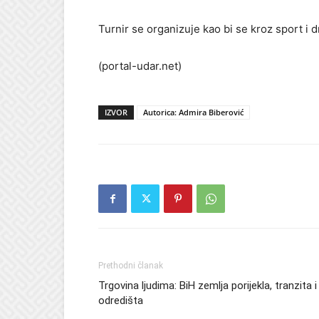
Turnir se organizuje kao bi se kroz sport i dr
(portal-udar.net)
IZVOR
Autorica: Admira Biberović
Prethodni članak
Trgovina ljudima: BiH zemlja porijekla, tranzita i
odredišta