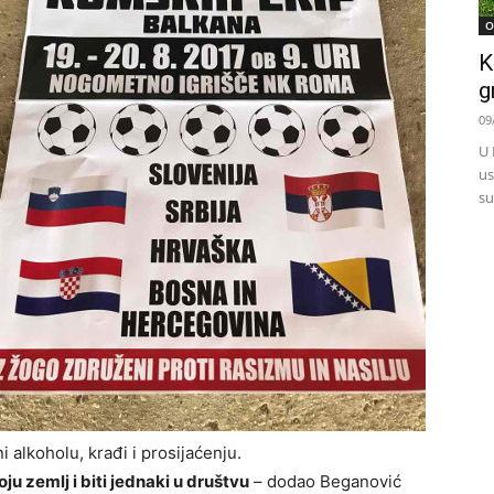
O
K
g
09
U 
us
su
i alkoholu, krađi i prosijaćenju.
u zemlj i biti jednaki u društvu
– dodao Beganović