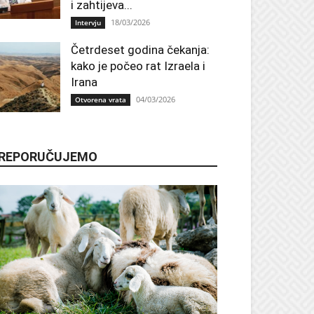
i zahtijeva...
18/03/2026
Intervju
Četrdeset godina čekanja:
kako je počeo rat Izraela i
Irana
04/03/2026
Otvorena vrata
REPORUČUJEMO