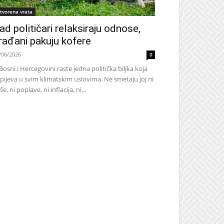
tvorena vrata
ad političari relaksiraju odnose,
rađani pakuju kofere
/06/2026
0
Bosni i Hercegovini raste jedna politička biljka koja
pijeva u svim klimatskim uslovima. Ne smetaju joj ni
še, ni poplave, ni inflacija, ni...