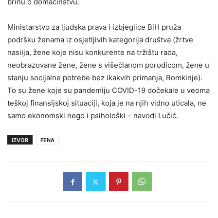
brinu o domaćinstvu.
Ministarstvo za ljudska prava i izbjeglice BiH pruža
podršku ženama iz osjetljivih kategorija društva (žrtve
nasilja, žene koje nisu konkurente na tržištu rada,
neobrazovane žene, žene s višečlanom porodicom, žene u
stanju socijalne potrebe bez ikakvih primanja, Romkinje).
To su žene koje su pandemiju COVID-19 dočekale u veoma
teškoj finansijskoj situaciji, koja je na njih vidno uticala, ne
samo ekonomski nego i psihološki – navodi Lučić.
IZVOR
FENA