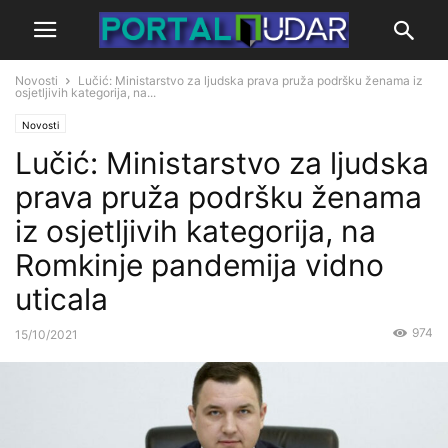
Novosti
Lučić: Ministarstvo za ljudska prava pruža podršku ženama iz
osjetljivih kategorija, na...
Novosti
Lučić: Ministarstvo za ljudska
prava pruža podršku ženama
iz osjetljivih kategorija, na
Romkinje pandemija vidno
uticala
974
15/10/2021