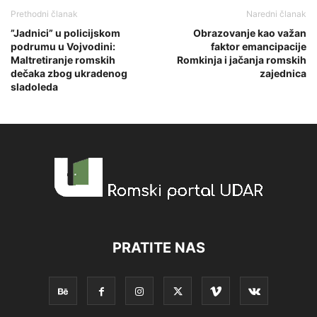
Prethodni članak
Naredni članak
”Jadnici” u policijskom
Obrazovanje kao važan
podrumu u Vojvodini:
faktor emancipacije
Maltretiranje romskih
Romkinja i jačanja romskih
dečaka zbog ukradenog
zajednica
sladoleda
PRATITE NAS