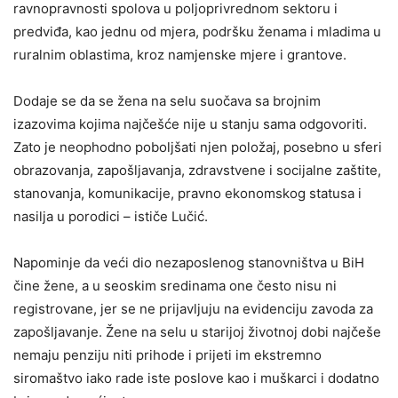
ravnopravnosti spolova u poljoprivrednom sektoru i
predviđa, kao jednu od mjera, podršku ženama i mladima u
ruralnim oblastima, kroz namjenske mjere i grantove.
Dodaje se da se žena na selu suočava sa brojnim
izazovima kojima najčešće nije u stanju sama odgovoriti.
Zato je neophodno poboljšati njen položaj, posebno u sferi
obrazovanja, zapošljavanja, zdravstvene i socijalne zaštite,
stanovanja, komunikacije, pravno ekonomskog statusa i
nasilja u porodici – ističe Lučić.
Napominje da veći dio nezaposlenog stanovništva u BiH
čine žene, a u seoskim sredinama one često nisu ni
registrovane, jer se ne prijavljuju na evidenciju zavoda za
zapošljavanje. Žene na selu u starijoj životnoj dobi najčeše
nemaju penziju niti prihode i prijeti im ekstremno
siromaštvo iako rade iste poslove kao i muškarci i dodatno