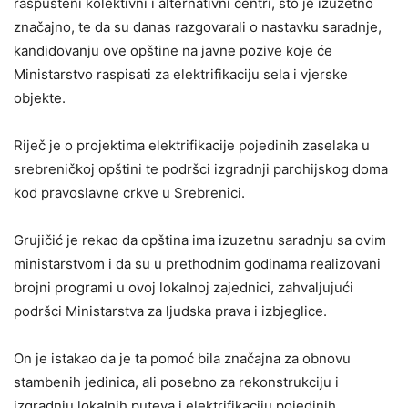
raspušteni kolektivni i alternativni centri, što je izuzetno
značajno, te da su danas razgovarali o nastavku saradnje,
kandidovanju ove opštine na javne pozive koje će
Ministarstvo raspisati za elektrifikaciju sela i vjerske
objekte.
Riječ je o projektima elektrifikacije pojedinih zaselaka u
srebreničkoj opštini te podršci izgradnji parohijskog doma
kod pravoslavne crkve u Srebrenici.
Grujičić je rekao da opština ima izuzetnu saradnju sa ovim
ministarstvom i da su u prethodnim godinama realizovani
brojni programi u ovoj lokalnoj zajednici, zahvaljujući
podršci Ministarstva za ljudska prava i izbjeglice.
On je istakao da je ta pomoć bila značajna za obnovu
stambenih jedinica, ali posebno za rekonstrukciju i
izgradnju lokalnih puteva i elektrifikaciju pojedinih