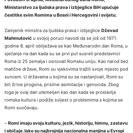
Ministarstvo za ljudska prava i izbjeglice BiH upućuje
čestitke svim Romima u Bosni i Hercegovini i svijetu.
Zamjenik ministra za ljudska prava i izbjeglice
Dževad
Mahmutović
u svojoj poruci navodi da se još od 1971.
godine 8. april obilježava se kao Međunarodni dan Roma, u
sjećanje na dan kada su se prvi put susreli predstavnici
Roma iz 25 zemalja i osnovali Romsku uniju. Kao narod bez
matične države, Romi su vjekovima tražili svoje mjesto pod
suncem. U državama u kojima su se nastanjivali, Romi su
bili žrtve progona, prisilne asimilacije i genocida. Zbog
toga je ovaj dan utemeljen kao dan kada se proslavlja
romska kultura i podiže svijest o problemima s kojima se
Romi suočavaju.
–
Romi imaju svoju kulturu, jezik, historiju, himnu, zastavu
i običaje. Iako su najbrojnija nacionalna manjina u Evropi