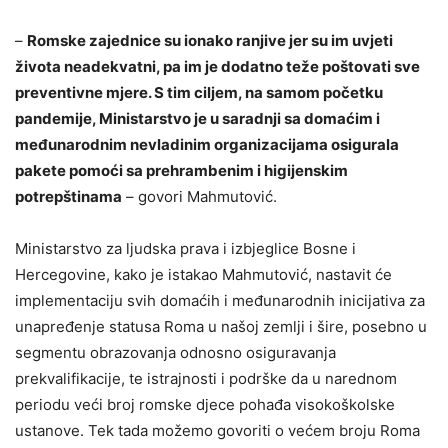
–
Romske zajednice su ionako ranjive jer su im uvjeti
života neadekvatni, pa im je dodatno teže poštovati sve
preventivne mjere. S tim ciljem, na samom početku
pandemije, Ministarstvo je u saradnji sa domaćim i
međunarodnim nevladinim organizacijama osigurala
pakete pomoći sa prehrambenim i higijenskim
potrepštinama
– govori Mahmutović.
Ministarstvo za ljudska prava i izbjeglice Bosne i
Hercegovine, kako je istakao Mahmutović, nastavit će
implementaciju svih domaćih i međunarodnih inicijativa za
unapređenje statusa Roma u našoj zemlji i šire, posebno u
segmentu obrazovanja odnosno osiguravanja
prekvalifikacije, te istrajnosti i podrške da u narednom
periodu veći broj romske djece pohađa visokoškolske
ustanove. Tek tada možemo govoriti o većem broju Roma