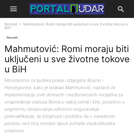
Novosti
Mahmutović: Romi moraju biti uključeni u sve životne tokove u
BiH
Novosti
Mahmutović: Romi moraju biti
uključeni u sve životne tokove
u BiH
Ministarstvo za ljudska prava i izbjeglice Bosne i
Hercegovine, kako je istakao Mahmutović, nastavit će
implementaciju svih domaćih i međunarodnih inicijativa za
unapređenje statusa Roma u našoj zemlji i šire, posebno u
segmentu obrazovanja odnosno osiguravanja
prekvalifikacije, te istrajnosti i podrške da u narednom
periodu veći broj romske djece pohađa visokoškolske
ustanove