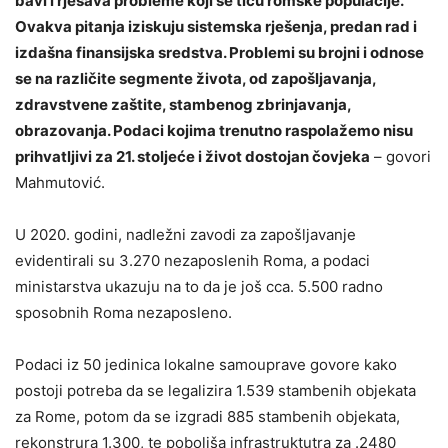
bavi i rješava probleme koji se tiču romske populacije.
Ovakva pitanja iziskuju sistemska rješenja, predan rad i
izdašna finansijska sredstva. Problemi su brojni i odnose
se na različite segmente života, od zapošljavanja,
zdravstvene zaštite, stambenog zbrinjavanja,
obrazovanja. Podaci kojima trenutno raspolažemo nisu
prihvatljivi za 21. stoljeće i život dostojan čovjeka
– govori
Mahmutović.
U 2020. godini, nadležni zavodi za zapošljavanje
evidentirali su 3.270 nezaposlenih Roma, a podaci
ministarstva ukazuju na to da je još cca. 5.500 radno
sposobnih Roma nezaposleno.
Podaci iz 50 jedinica lokalne samouprave govore kako
postoji potreba da se legalizira 1.539 stambenih objekata
za Rome, potom da se izgradi 885 stambenih objekata,
rekonstrura 1.300, te poboljša infrastruktutra za .2480