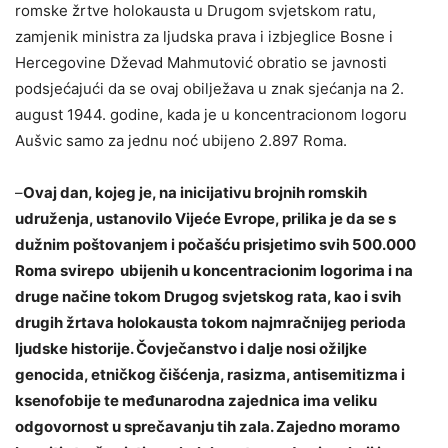
romske žrtve holokausta u Drugom svjetskom ratu,
zamjenik ministra za ljudska prava i izbjeglice Bosne i
Hercegovine Dževad Mahmutović obratio se javnosti
podsjećajući da se ovaj obilježava u znak sjećanja na 2.
august 1944. godine, kada je u koncentracionom logoru
Aušvic samo za jednu noć ubijeno 2.897 Roma.
–
Ovaj dan, kojeg je, na inicijativu brojnih romskih
udruženja, ustanovilo Vijeće Evrope, prilika je da se s
dužnim poštovanjem i počašću prisjetimo svih 500.000
Roma svirepo ubijenih u koncentracionim logorima i na
druge načine tokom Drugog svjetskog rata, kao i svih
drugih žrtava holokausta tokom najmračnijeg perioda
ljudske historije. Čovječanstvo i dalje nosi ožiljke
genocida, etničkog čišćenja, rasizma, antisemitizma i
ksenofobije te međunarodna zajednica ima veliku
odgovornost u sprečavanju tih zala. Zajedno moramo