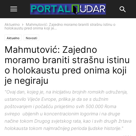
Aktuelno
Mahmutović: Zajedno moramo braniti strašnu istinu o
holokaustu pred onima koji je...
Aktuelno
Novosti
Mahmutović: Zajedno
moramo braniti strašnu istinu
o holokaustu pred onima koji
je negiraju
"Ovaj dan, kojeg je, na inicijativu brojnih romskih udruženja,
ustanovilo Vijeće Evrope, prilika je da se s dužnim
poštovanjem i počašću prisjetimo svih 500.000 Roma
svirepo ubijenih u koncentracionim logorima i na druge
načine tokom Drugog svjetskog rata, kao i svih drugih žrtava
holokausta tokom najmračnijeg perioda ljudske historije."