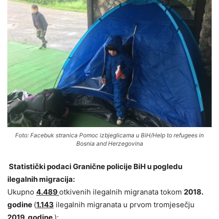
Foto: Facebuk stranica Pomoc izbjeglicama u BiH/Help to refugees in
Bosnia and Herzegovina
Statistički podaci Granične policije BiH u pogledu
ilegalnih migracija:
Ukupno
4.489
otkivenih ilegalnih migranata tokom
2018.
godine
(
1.143
ilegalnih migranata u prvom tromjesečju
2019. godine
);