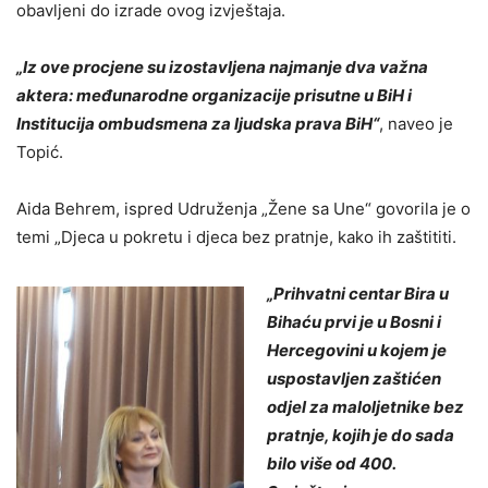
obavljeni do izrade ovog izvještaja.
„
Iz ove procjene su izostavljena najmanje dva važna
aktera: međunarodne organizacije prisutne u BiH i
Institucija ombudsmena za ljudska prava BiH
“
, naveo je
Topić.
Aida Behrem, ispred Udruženja „Žene sa Une“ govorila je o
temi „Djeca u pokretu i djeca bez pratnje, kako ih zaštititi.
„
Prihvatni centar Bira u
Bihaću prvi je u Bosni i
Hercegovini u kojem je
uspostavljen zaštićen
odjel za maloljetnike bez
pratnje, kojih je do sada
bilo više od 400.