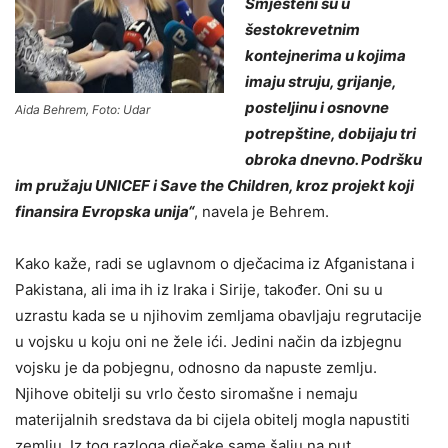
Smješteni su u
šestokrevetnim
kontejnerima u kojima
imaju struju, grijanje,
posteljinu i osnovne
Aida Behrem, Foto: Udar
potrepštine, dobijaju tri
obroka dnevno. Podršku
im pružaju UNICEF i Save the Children, kroz projekt koji
finansira Evropska unija“
, navela je Behrem.
Kako kaže, radi se uglavnom o dječacima iz Afganistana i
Pakistana, ali ima ih iz Iraka i Sirije, također. Oni su u
uzrastu kada se u njihovim zemljama obavljaju regrutacije
u vojsku u koju oni ne žele ići. Jedini način da izbjegnu
vojsku je da pobjegnu, odnosno da napuste zemlju.
Njihove obitelji su vrlo često siromašne i nemaju
materijalnih sredstava da bi cijela obitelj mogla napustiti
zemlju. Iz tog razloga dječake same šalju na put.