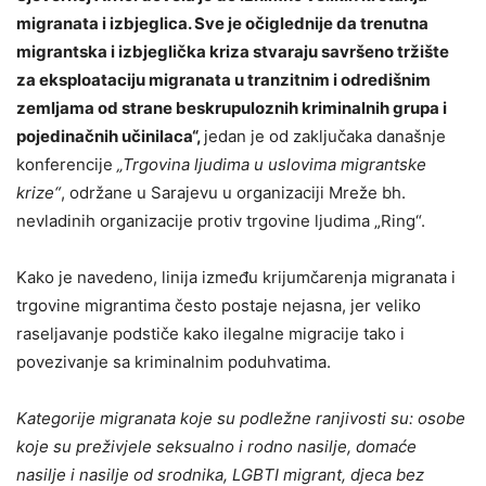
migranata i izbjeglica. Sve je očiglednije da trenutna
migrantska i izbjeglička kriza stvaraju savršeno tržište
za eksploataciju migranata u tranzitnim i odredišnim
zemljama od strane beskrupuloznih kriminalnih grupa i
pojedinačnih učinilaca
“,
jedan je od zaključaka današnje
konferencije
„Trgovina ljudima u uslovima migrantske
krize“
, održane u Sarajevu u organizaciji Mreže bh.
nevladinih organizacije protiv trgovine ljudima „Ring“.
Kako je navedeno, linija između krijumčarenja migranata i
trgovine migrantima često postaje nejasna, jer veliko
raseljavanje podstiče kako ilegalne migracije tako i
povezivanje sa kriminalnim poduhvatima.
Kategorije migranata koje su podležne ranjivosti su: osobe
koje su preživjele seksualno i rodno nasilje, domaće
nasilje i nasilje od srodnika, LGBTI migrant, djeca bez