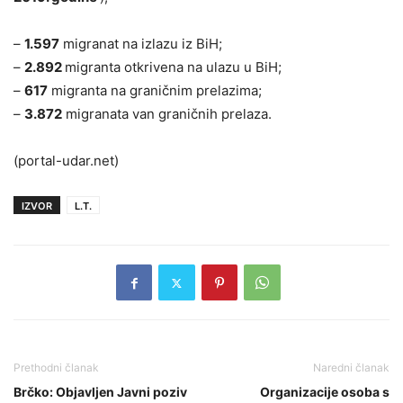
–
1.597
migranat na izlazu iz BiH;
–
2.892
migranta otkrivena na ulazu u BiH;
–
617
migranta na graničnim prelazima;
–
3.872
migranata van graničnih prelaza.
(portal-udar.net)
IZVOR
L.T.
Prethodni članak
Naredni članak
Brčko: Objavljen Javni poziv
Organizacije osoba s