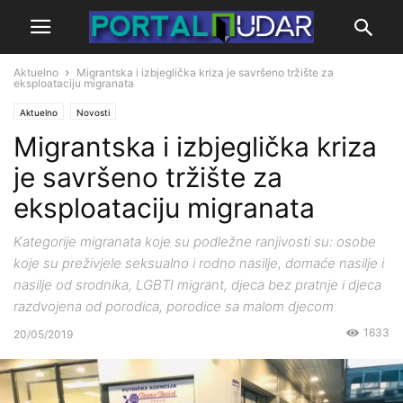
Aktuelno
Migrantska i izbjeglička kriza je savršeno tržište za
eksploataciju migranata
Aktuelno
Novosti
Migrantska i izbjeglička kriza
je savršeno tržište za
eksploataciju migranata
Kategorije migranata koje su podležne ranjivosti su: osobe
koje su preživjele seksualno i rodno nasilje, domaće nasilje i
nasilje od srodnika, LGBTI migrant, djeca bez pratnje i djeca
razdvojena od porodica, porodice sa malom djecom
1633
20/05/2019