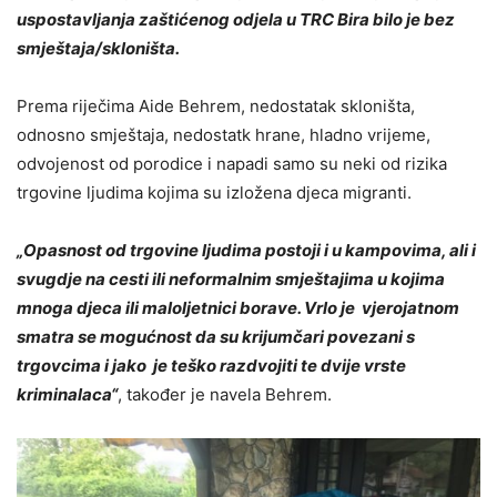
uspostavljanja zaštićenog odjela u TRC Bira bilo je bez
smještaja/skloništa.
Prema riječima Aide Behrem, nedostatak skloništa,
odnosno smještaja, nedostatk hrane, hladno vrijeme,
odvojenost od porodice i napadi samo su neki od rizika
trgovine ljudima kojima su izložena djeca migranti.
„Opasnost od trgovine ljudima postoji i u kampovima, ali i
svugdje na cesti ili neformalnim smještajima u kojima
mnoga djeca ili maloljetnici borave. Vrlo je vjerojatnom
smatra se mogućnost da su krijumčari povezani s
trgovcima i jako je teško razdvojiti te dvije vrste
kriminalaca“
, također je navela Behrem.