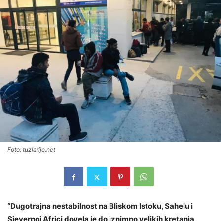
Foto: tuzlarije.net
“Dugotrajna
nestabilnost na Bliskom Istoku, Sahelu i
Sjevernoj Africi dovela je do iznimno velikih kretanja