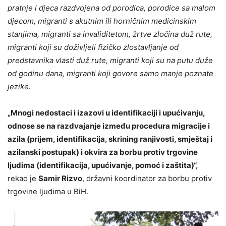
pratnje i djeca razdvojena od porodica, porodice sa malom
djecom, migranti s akutnim ili horničnim medicinskim
stanjima, migranti sa invaliditetom, žrtve zločina duž rute,
migranti koji su doživljeli fizičko zlostavljanje od
predstavnika vlasti duž rute, migranti koji su na putu duže
od godinu dana, migranti koji govore samo manje poznate
jezike.
„
Mnogi
nedostaci
i izazovi
u identifikaciji i upućivanju
,
odnose se na razdvajanje
između procedura migracije i
azila (p
rijem,
identifikacija
, skrining ranjivosti, smještaj i
azila
nski
postupa
k)
i okvira za borbu protiv trgovine
ljudima (
identifikacija, upućivanje, pomoć i zaštita)
“,
rekao je
Samir Rizvo
, državni koordinator za borbu protiv
trgovine ljudima u BiH.