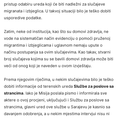
pristup odabiru ureda koji će biti nadležni za slučajeve
migranata i izbjeglica. U takvoj situaciji bilo je teško dobiti
usporedive podatke.
Zatim, neke od institucija, kao što su domovi zdravlja, ne
vode na sistematičan način evidenciju o pomoći pruženoj
migrantima i izbjeglicama i uglavnom nemaju upute o
načinu postupanja sa ovim slučajevima. Kao takav, stvarni
broj slučajeva kojima su se bavili domovi zdravlja može biti
veći od onog koji je naveden u ovom izvještaju.
Prema njegovim riječima, u nekim slučajevima bilo je teško
dobiti informacije od terenskih ureda
Službe za poslove sa
strancima
. Iako je Misija poslala pismo i informirala sve
aktere o ovoj procjeni, uključujući i Službu za poslove sa
strancima, glavni ured ove službe u Sarajevu je kasnio sa
davanjem odobrenja, a u nekim mjestima intervjui nisu ni