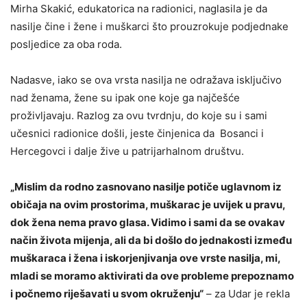
Mirha Skakić, edukatorica na radionici, naglasila je da
nasilje čine i žene i muškarci što prouzrokuje podjednake
posljedice za oba roda.
Nadasve, iako se ova vrsta nasilja ne odražava isključivo
nad ženama, žene su ipak one koje ga najčešće
proživljavaju. Razlog za ovu tvrdnju, do koje su i sami
učesnici radionice došli, jeste činjenica da Bosanci i
Hercegovci i dalje žive u patrijarhalnom društvu.
„Mislim da rodno zasnovano nasilje potiče uglavnom iz
običaja na ovim prostorima, muškarac je uvijek u pravu,
dok žena nema pravo glasa. Vidimo i sami da se ovakav
način života mijenja, ali da bi došlo do jednakosti između
muškaraca i žena i iskorjenjivanja ove vrste nasilja, mi,
mladi se moramo aktivirati da ove probleme prepoznamo
i počnemo riješavati u svom okruženju“
– za Udar je rekla