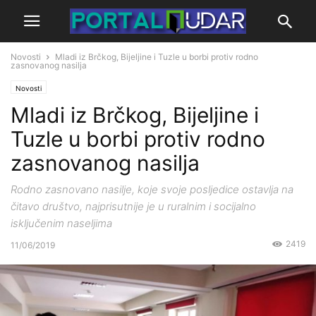
Novosti
Mladi iz Brčkog, Bijeljine i Tuzle u borbi protiv rodno
zasnovanog nasilja
Novosti
Mladi iz Brčkog, Bijeljine i
Tuzle u borbi protiv rodno
zasnovanog nasilja
Rodno zasnovano nasilje, koje svoje posljedice ostavlja na
čitavo društvo, najprisutnije je u ruralnim i socijalno
isključenim naseljima
2419
11/06/2019