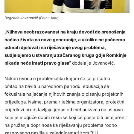
Begzada Jovanović (Foto: Udar)
„Njihova neobrazovanost na kraju dovodi do prenošenja
načina života na nove generacije, a ukoliko ne počnemo
odmah djelovati na riješavanje ovog problema,
sudjelujemo u stvaranju začaranog kruga gdje Romkinje
nikada neće imati pravo glasa“
dodala je Jovanović.
Nakon uvoda u problematiku kojom će se prisutna
omladina baviti u narednom periodu, edukacija se
fokusirala na jačanje njihovih znanja o pisanju projektnih
prijedloga. Naime, prema riječima organizatora, projektni
prijedlozi predstavljaju jedan od mehanizama na osnovu
koje je moguće dobiti resurse koji će posle biti usmjereni
na pružanje doprinosa ka riješavanju problema rodno
zasnovanog nasilja u zajednicama širom BiH.