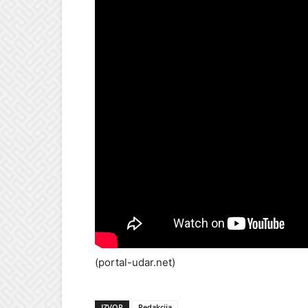
(portal-udar.net)
IZVOR
Redakcija