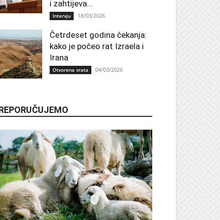
i zahtijeva...
18/03/2026
Intervju
Četrdeset godina čekanja:
kako je počeo rat Izraela i
Irana
04/03/2026
Otvorena vrata
REPORUČUJEMO