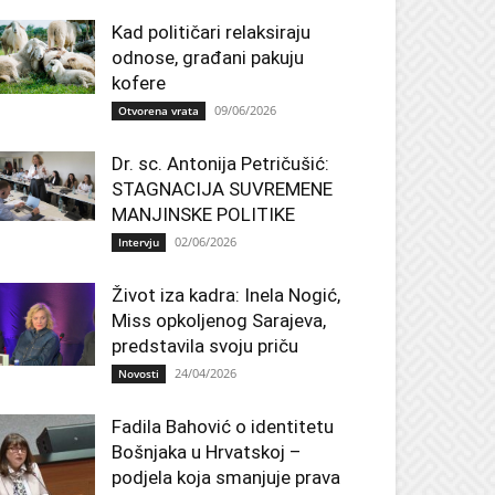
Kad političari relaksiraju
odnose, građani pakuju
kofere
09/06/2026
Otvorena vrata
Dr. sc. Antonija Petričušić:
STAGNACIJA SUVREMENE
MANJINSKE POLITIKE
02/06/2026
Intervju
Život iza kadra: Inela Nogić,
Miss opkoljenog Sarajeva,
predstavila svoju priču
24/04/2026
Novosti
Fadila Bahović o identitetu
Bošnjaka u Hrvatskoj –
podjela koja smanjuje prava