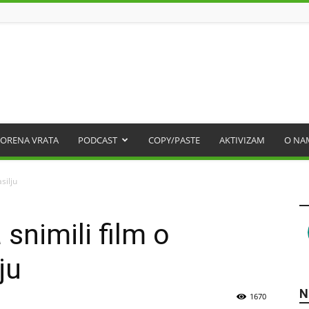
ORENA VRATA
PODCAST
COPY/PASTE
AKTIVIZAM
O NA
silju
 snimili film o
ju
N
1670