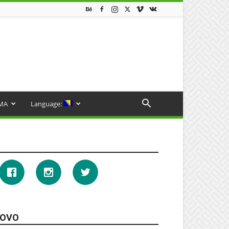
MA
Language:
OVO