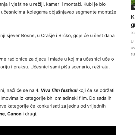
a i vještine u režiji, kameri i montaži. Kubi je bio
O
 je učesnicima-kolegama objašnjavao segmente montaže
K
g
09
jnji sjever Bosne, u Orašje i Brčko, gdje će u šest dana
U 
us
su
vne radionice za djecu i mlade u kojima učesnici uče o
riju i praksu. Učesnici sami pišu scenario, režiraju,
eni, naći će se na 4.
Viva film festival
koji će se održati
lmovima iz kategorije bh. omladinski film. Do sada ih
ove kategorije će konkurisati za jednu od vrijednih
ne
,
Canon
i drugi.