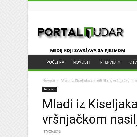
UDAR
MEDIJ KOJI ZAVRŠAVA SA PJESMOM
POČETNA
NOVOSTI
INTERVJU
OTV
Novosti
Mladi iz Kiseljaka snimili film o vršnjačkom na
Novosti
Mladi iz Kiseljaka
vršnjačkom nasil
17/05/2018