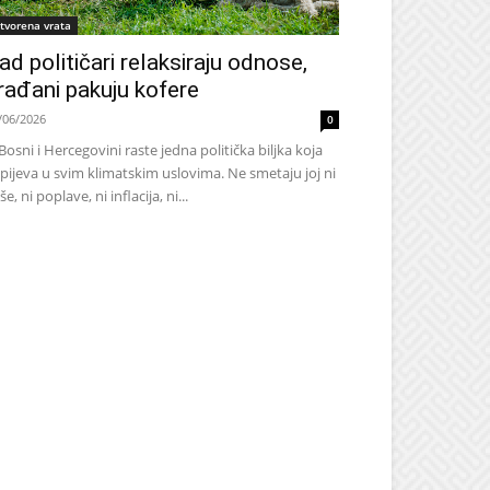
tvorena vrata
ad političari relaksiraju odnose,
rađani pakuju kofere
/06/2026
0
Bosni i Hercegovini raste jedna politička biljka koja
pijeva u svim klimatskim uslovima. Ne smetaju joj ni
še, ni poplave, ni inflacija, ni...