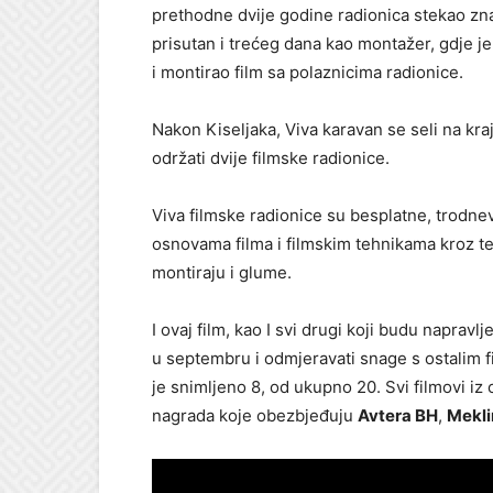
prethodne dvije godine radionica stekao znanj
prisutan i trećeg dana kao montažer, gdje
i montirao film sa polaznicima radionice.
Nakon Kiseljaka, Viva karavan se seli na kra
održati dvije filmske radionice.
Viva filmske radionice su besplatne, trodne
osnovama filma i filmskim tehnikama kroz teo
montiraju i glume.
I ovaj film, kao I svi drugi koji budu napravlj
u septembru i odmjeravati snage s ostalim fi
je snimljeno 8, od ukupno 20. Svi filmovi iz 
nagrada koje obezbjeđuju
Avtera BH
,
Mekli