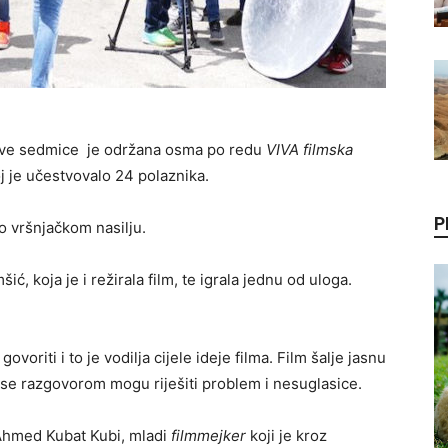
d ove sedmice je održana osma po redu
VIVA filmska
oj je učestvovalo 24 polaznika.
P
 o vršnjačkom nasilju.
ić, koja je i režirala film, te igrala jednu od uloga.
voriti i to je vodilja cijele ideje filma. Film šalje jasnu
 se razgovorom mogu riješiti problem i nesuglasice.
 Ahmed Kubat Kubi, mladi
filmmejker
koji je kroz