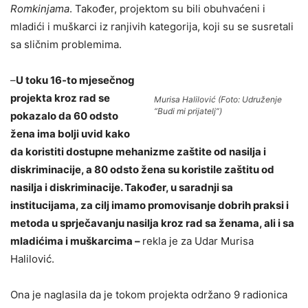
Romkinjama
. Također, projektom su bili obuhvaćeni i
mladići i muškarci iz ranjivih kategorija, koji su se susretali
sa sličnim problemima.
–
U toku 16-to mjesečnog
projekta kroz rad se
Murisa Halilović (Foto: Udruženje
“Budi mi prijatelj”)
pokazalo da 60 odsto
žena ima bolji uvid kako
da koristiti dostupne mehanizme zaštite od nasilja i
diskriminacije, a 80 odsto žena su koristile zaštitu od
nasilja i diskriminacije.
Također, u saradnji sa
institucijama, za cilj imamo promovisanje dobrih praksi i
metoda u sprječavanju nasilja kroz rad sa ženama, ali i sa
mladićima i muškarcima
–
rekla je za Udar Murisa
Halilović.
Ona je naglasila da je tokom projekta održano 9 radionica