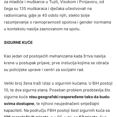
za mladiće i muškarce u Tuzli, Visokom i Prnjavoru, od
čega su 135 muškaraca i dječaka učestvovali na
radionicama, gdje je 40 odsto njih, steklo bolje
razumjevanje o ravnopravnosti spolova i gender normama
u kontekstu nasilja zasnovanom na spolu.
SIGURNE KUĆE
Kao jedan od postojećih mehanizama kada žrtva nasilja
krene u postupak prijave, prve instucija kojima se obraća
su policijske uprave i centri za socijalni rad.
Veliki broj žena traži izlaz u sigurnim kućama. U BiH postoji
10, te dva sigurna stana. Poseban problem predstavlja što
sigurne kuće
nisu geografski raspoređene tako da budu
svima dostupne
, te njihovi neujednačeni smještajni
kapaciteti. Na području FBiH postoji šest sigurnih kuća sa