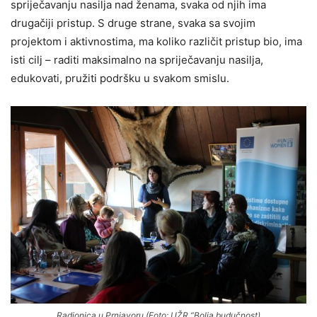
spriječavanju nasilja nad ženama, svaka od njih ima
drugačiji pristup. S druge strane, svaka sa svojim
projektom i aktivnostima, ma koliko različit pristup bio, ima
isti cilj – raditi maksimalno na spriječavanju nasilja,
edukovati, pružiti podršku u svakom smislu.
Radionica u Prnjavoru (Foto: UŽR “Bolja budučnost)