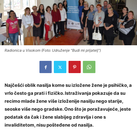
Radionica u Visokom (Foto: Udruženje "Budi mi prijatelj")
Najčešći oblik nasilja kome su izložene žene je psihičko, a
vrlo često ga prati i fizičko. Istraživanja pokazuje da su
recimo mlade žene više izloženije nasilju nego starije,
seoske više nego gradske. Ono što je poražavujeće, jeste
podatak da čak i žene slabijeg zdravlja i one s
invaliditetom, nisu pošteđene od nasilja.