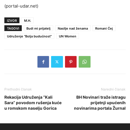
(portal-udar.net)
IZVOR
M.H.
TAGOVI
Budi mi prijatelj
Nasilje nad ženama
Romani Ćej
Udruženje "Bolja budućnost"
UN Women
Prethodni članak
Naredni članak
Rekacija Udruženja “Kali
BH Novinari traže istragu
Sara” povodom rušenja kuće
prijetnji upućenih
u romskom naselju Gorica
novinarima portala Žurnal