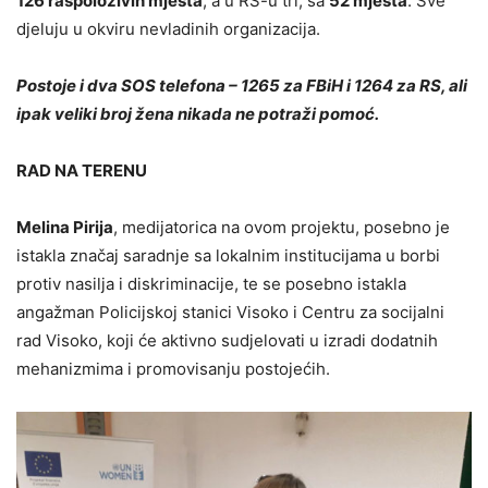
126 raspoloživih mjesta
, a u RS-u tri, sa
52 mjesta
. Sve
djeluju u okviru nevladinih organizacija.
Postoje i dva SOS telefona – 1265 za FBiH i 1264 za RS, ali
ipak veliki broj žena nikada ne potraži pomoć.
RAD NA TERENU
Melina Pirija
, medijatorica na ovom projektu, posebno je
istakla značaj saradnje sa lokalnim institucijama u borbi
protiv nasilja i diskriminacije, te se posebno istakla
angažman Policijskoj stanici Visoko i Centru za socijalni
rad Visoko, koji će aktivno sudjelovati u izradi dodatnih
mehanizmima i promovisanju postojećih.