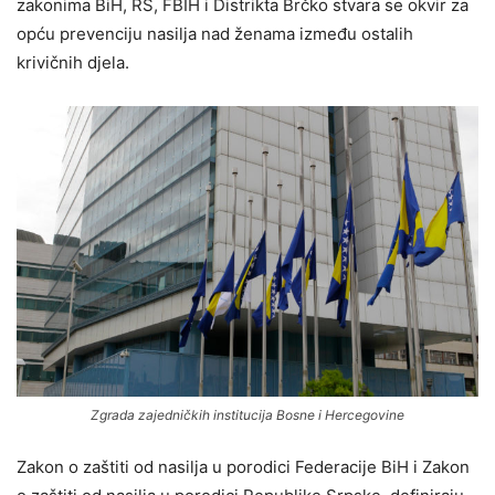
zakonima BiH, RS, FBIH i Distrikta Brčko stvara se okvir za
opću prevenciju nasilja nad ženama između ostalih
krivičnih djela.
Zgrada zajedničkih institucija Bosne i Hercegovine
Zakon o zaštiti od nasilja u porodici Federacije BiH i Zakon