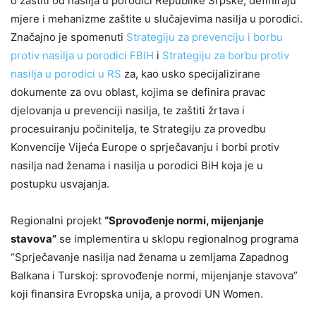
o zaštiti od nasilja u porodici Republike Srpske, definiraju
mjere i mehanizme zaštite u slučajevima nasilja u porodici.
Značajno je spomenuti
Strategiju za prevenciju i borbu
protiv nasilja u porodici FBIH
i
Strategiju za borbu protiv
nasilja u porodici u RS
za, kao usko specijalizirane
dokumente za ovu oblast, kojima se definira pravac
djelovanja u prevenciji nasilja, te zaštiti žrtava i
procesuiranju počinitelja, te Strategiju za provedbu
Konvencije Vijeća Europe o sprječavanju i borbi protiv
nasilja nad ženama i nasilja u porodici BiH koja je u
postupku usvajanja.
Regionalni projekt
“Sprovođenje normi, mijenjanje
stavova”
se implementira u sklopu regionalnog programa
“Sprječavanje nasilja nad ženama u zemljama Zapadnog
Balkana i Turskoj: sprovođenje normi, mijenjanje stavova”
koji finansira Evropska unija, a provodi UN Women.