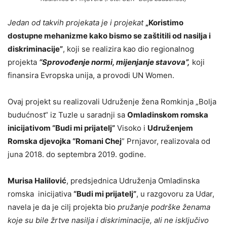
Jedan od takvih projekata je i projekat
„Koristimo
dostupne mehanizme kako bismo se zaštitili od nasilja i
diskriminacije”
, koji se realizira kao dio regionalnog
projekta
“Sprovođenje normi, mijenjanje stavova”,
koji
finansira Evropska unija, a provodi UN Women.
Ovaj projekt su realizovali Udruženje žena Romkinja „Bolja
budućnost“ iz Tuzle u saradnji sa
Omladinskom romska
inicijativom “Budi mi prijatelj”
Visoko i
Udruženjem
Romska djevojka “Romani Chej
” Prnjavor, realizovala od
juna 2018. do septembra 2019. godine.
Murisa Halilović
, predsjednica Udruženja Omladinska
romska inicijativa
“Budi mi prijatelj”
, u razgovoru za Udar,
navela je da je cilj projekta bio
pružanje podrške ženama
koje su bile žrtve nasilja i diskriminacije, ali ne isključivo