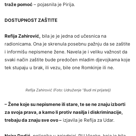
traže pomoć
– pojasnila je Pirija.
DOSTUPNOST ZAŠTITE
Refija Zahirović,
bila je je jedna od učesnica na
radionicama. Ona je skrenula posebnu pažnju da se zaštite
i informišu nepismene žene. Navela je i veliku važnost da
svaki način zaštite bude predočen mladim djevojkama koje
tek stupaju u brak, ili vezu, bile one Romkinje ili ne.
Refija Zahirović (Foto: Udruženje “Budi mi prijatelj)
– Žene koje su nepismene ili stare, te se ne znaju izborti
za svoja prava, a kamo li protiv nasilja i diskriminacije,
trebaju da znaju sve ovo –
izjavila je Refija za Udar.
Neira Dedić
,
policajka u zajednici
, PU Visoko, koja je bila