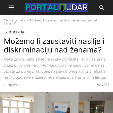
Otvorena vrata
Možemo li zaustaviti nasilje i diskriminaciju nad
ženama?
Otvorena vrata
Možemo li zaustaviti nasilje i
diskriminaciju nad ženama?
Neke zlostavljane žene ne prijavljuju nasilje, jer o nasilju ne
znaju puno i nemaju informaciju o tome kako i kome da se
obrate za pomoć. Također, nasilje ne prijavljuju iz straha da
ne bi pogoršale situaciju, jer nemaju povjerenje u institucije
2208
23/10/2019