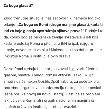
Za koga glasati?
Zbog trenutne situacije, naš sagovornik, nameće logičko
pitanje:
„Za koga će Romi i druge manjine glasati, kada ti
isti za koje glasaju opstruiraju njihova prava?“.
Dodaje i to
da, koliko god se balkanske zemlje svrstavale u isti koš
kada je položaj Roma u pitanju, u BiH je ipak najgore
stanje, navodeći Hrvatsku i Makedoniju kao dobar primjer
inkluzije Roma u institucije ovih država.
Da se Romi trebaju bolje organizovati i „govoriti“ jednim
glasom, smatraju mnogi romski aktivisti. Tako i Mujić
smatra da će nakon Opštih/Općih izbora, za početak biti
potrebno organizovati konferenciju na kojoj će se poslati
jasna poruka novoj (ili novoj-staroj) vlasti da se problem
isključivanja Roma, ali i drugih nacionalnih manjina iz
ključnh državnih institucija treba prevazići.