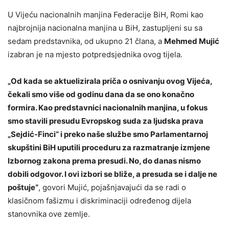
U Vijeću nacionalnih manjina Federacije BiH, Romi kao
najbrojnija nacionalna manjina u BiH, zastupljeni su sa
sedam predstavnika, od ukupno 21 člana, a
Mehmed Mujić
izabran je na mjesto potpredsjednika ovog tijela.
„Od kada se aktuelizirala priča o osnivanju ovog Vijeća,
čekali smo više od godinu dana da se ono konačno
formira. Kao predstavnici nacionalnih manjina, u fokus
smo stavili presudu Evropskog suda za ljudska prava
„Sejdić-Finci“ i preko naše službe smo Parlamentarnoj
skupštini BiH uputili proceduru za razmatranje izmjene
Izbornog zakona prema presudi. No, do danas nismo
dobili odgovor. I ovi izbori se bliže, a presuda se i dalje ne
poštuje“
, govori Mujić, pojašnjavajući da se radi o
klasičnom fašizmu i diskriminaciji određenog dijela
stanovnika ove zemlje.