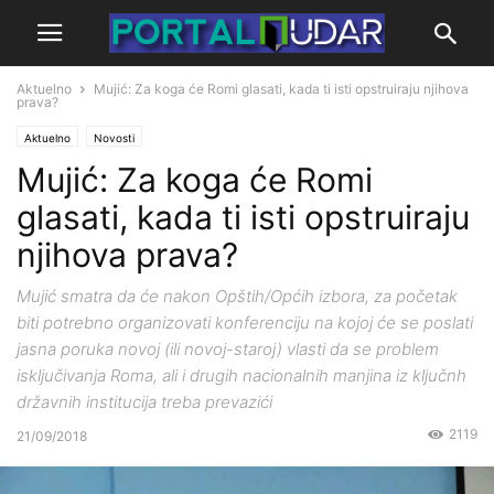
Aktuelno
Mujić: Za koga će Romi glasati, kada ti isti opstruiraju njihova
prava?
Aktuelno
Novosti
Mujić: Za koga će Romi
glasati, kada ti isti opstruiraju
njihova prava?
Mujić smatra da će nakon Opštih/Općih izbora, za početak
biti potrebno organizovati konferenciju na kojoj će se poslati
jasna poruka novoj (ili novoj-staroj) vlasti da se problem
isključivanja Roma, ali i drugih nacionalnih manjina iz ključnh
državnih institucija treba prevazići
2119
21/09/2018