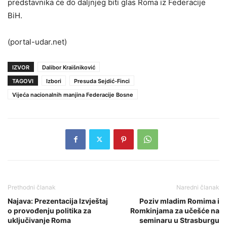
predstavnika će do daljnjeg biti glas Roma iz Federacije
BiH.
(portal-udar.net)
IZVOR
Dalibor Kraišniković
TAGOVI
Izbori
Presuda Sejdić-Finci
Vijeća nacionalnih manjina Federacije Bosne
Prethodni članak
Naredni članak
Najava: Prezentacija Izvještaj
Poziv mladim Romima i
o provođenju politika za
Romkinjama za učešće na
uključivanje Roma
seminaru u Strasburgu