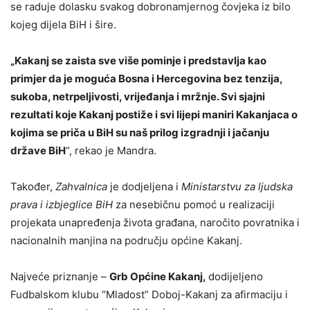
se raduje dolasku svakog dobronamjernog čovjeka iz bilo
kojeg dijela BiH i šire.
„Kakanj se zaista sve više pominje i predstavlja kao
primjer da je moguća Bosna i Hercegovina bez tenzija,
sukoba, netrpeljivosti, vrijeđanja i mržnje. Svi sjajni
rezultati koje Kakanj postiže i svi lijepi maniri Kakanjaca o
kojima se priča u BiH su naš prilog izgradnji i jačanju
države BiH
“, rekao je Mandra.
Također,
Zahvalnica
je dodjeljena i
Ministarstvu za ljudska
prava i izbjeglice BiH
za nesebičnu pomoć u realizaciji
projekata unapređenja života građana, naročito povratnika i
nacionalnih manjina na području općine Kakanj.
Najveće priznanje –
Grb Općine Kakanj,
dodijeljeno
Fudbalskom klubu “Mladost” Doboj-Kakanj za afirmaciju i