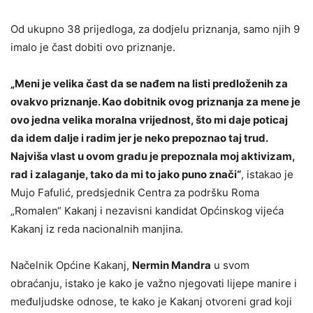
Od ukupno 38 prijedloga, za dodjelu priznanja, samo njih 9
imalo je čast dobiti ovo priznanje.
„Meni je velika čast da se nađem na listi predloženih za
ovakvo priznanje. Kao dobitnik ovog priznanja za mene je
ovo jedna velika moralna vrijednost, što mi daje poticaj
da idem dalje i radim jer je neko prepoznao taj trud.
Najviša vlast u ovom gradu je prepoznala moj aktivizam,
rad i zalaganje, tako da mi to jako puno znači“
, istakao je
Mujo Fafulić, predsjednik Centra za podršku Roma
„Romalen“ Kakanj i nezavisni kandidat Općinskog vijeća
Kakanj iz reda nacionalnih manjina.
Načelnik Općine Kakanj,
Nermin Mandra
u svom
obraćanju, istako je kako je važno njegovati lijepe manire i
međuljudske odnose, te kako je Kakanj otvoreni grad koji