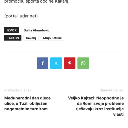
promociju sporta općine Kakanj.
(portal-udar.net)
IZVOR
Dalila Ahmetović
TAGOVI
Kakanj
Mujo Fafulić
Prethodni članak
Naredni članak
Međunarodni dan djece
Veljko Kajtazi: Neophodno je
ulice, u Tuzli obilježen
da Romi svoje probleme
nogometnim turnirom
rješavaju kroz institucije
vlasti