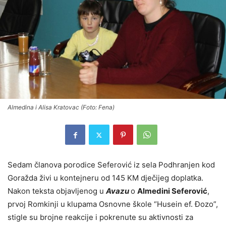
Almedina i Alisa Kratovac (Foto: Fena)
Sedam članova porodice Seferović iz sela Podhranjen kod
Goražda živi u kontejneru od 145 KM dječijeg doplatka.
Nakon teksta objavljenog u
Avazu
o
Almedini Seferović
,
prvoj Romkinji u klupama Osnovne škole “Husein ef. Đozo”,
stigle su brojne reakcije i pokrenute su aktivnosti za