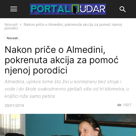
Novosti
Nakon priče o Almedini, pokrenuta akcija za pomoć njenoj
porodici
Novosti
Nakon priče o Almedini,
pokrenuta akcija za pomoć
njenoj porodici
Almedina, uprkos tome što živi u kontejneru bez struje i
vode i do škole svakodnevno pješači više od tri kilometra, u
knjižici niže samo petice
1507
29/01/2019