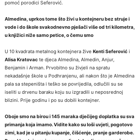
pomoć porodici Seferović.
Almedina, uprkos tome što živi u kontejneru bez struje i
vode i do škole svakodnevno pješači više od tri kilometra,
u knjižici niže samo petice, o čemu smo
U 10 kvadrata metalnog kontejnera žive
Kenti Seferović
i
Alisa Kratovac
te djeca Almedina, Almedin, Anjur,
Benjamin i Arman. Prvobitno su živjeli na spratu
nekadašnje škole u Podhranjenu, ali nakon što je Almedina
pala sa stepeništa i teško se povrijedila, odlučili su se
iseliti u drvenu baraku koju su izgradili u neposrednoj
blizini. Prije godinu i po su dobili kontejner.
Oboje smo na birou i 145 maraka dječijeg doplatka su sva
primanja koja imamo. Vidite kako su loši uvjeti, pogotovo
zimi, kad je u pitanju kupanje, čišćenje, pranje garderobe.