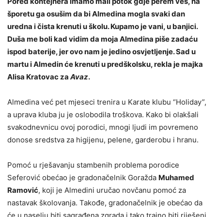
Pored kontejnera imamo mali potok gdje perem veš, na
šporetu ga osušim da bi Almedina mogla svaki dan
uredna i čista krenuti u školu. Kupamo je vani, u banjici.
Duša me boli kad vidim da moja Almedina piše zadaću
ispod baterije, jer ovo nam je jedino osvjetljenje. Sad u
martu i Almedin će krenuti u predškolsku
, rekla je majka
Alisa Kratovac za
Avaz
.
Almedina već pet mjeseci trenira u Karate klubu “Holiday”,
a uprava kluba ju je oslobodila troškova. Kako bi olakšali
svakodnevnicu ovoj porodici, mnogi ljudi im povremeno
donose sredstva za higijenu, pelene, garderobu i hranu.
Pomoć u rješavanju stambenih problema porodice
Seferović obećao je gradonačelnik Goražda
Muhamed
Ramović
, koji je Almedini uručao novčanu pomoć za
nastavak školovanja. Takođe, gradonačelnik je obećao da
će u naselju biti sagrađena zgrada i tako trajno biti riješeni