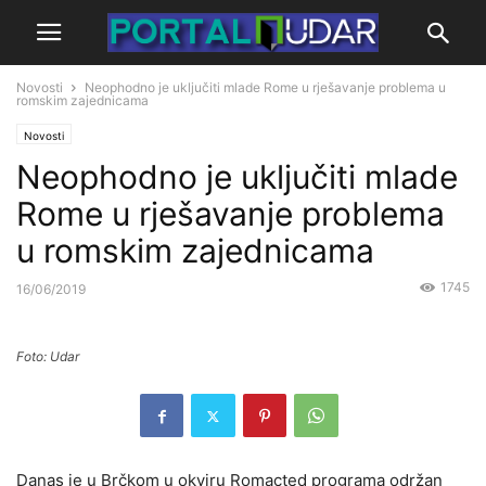
Novosti
Neophodno je uključiti mlade Rome u rješavanje problema u
romskim zajednicama
Novosti
Neophodno je uključiti mlade
Rome u rješavanje problema
u romskim zajednicama
1745
16/06/2019
Foto: Udar
Danas je u Brčkom u okviru Romacted programa održan