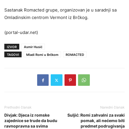
Sastanak Romacted grupe, organizovan je u saradnji sa
Omladinskim centrom Vermont iz Brčkog.
(portal-udar.net)
IZVOR
Asmir Husić
TAGOVI
Mladi Romi u Brčkom
ROMACTED
Prethodni članak
Naredni članak
Divjak: Djeca iz romske
Suljić: Romi zahvalni za svaki
zajednice se trude da budu
pomak, ali nećemo biti
ravnopravna sa svima
predmet podrugivanja