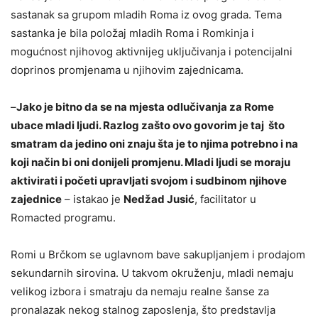
sastanak sa grupom mladih Roma iz ovog grada. Tema
sastanka je bila položaj mladih Roma i Romkinja i
mogućnost njihovog aktivnijeg uključivanja i potencijalni
doprinos promjenama u njihovim zajednicama.
–
Jako je bitno da se na mjesta odlučivanja za Rome
ubace mladi ljudi. Razlog zašto ovo govorim je taj što
smatram da jedino oni znaju šta je to njima potrebno i na
koji način bi oni donijeli promjenu. Mladi ljudi se moraju
aktivirati i početi upravljati svojom i sudbinom njihove
zajednice
– istakao je
Nedžad Jusić
, facilitator u
Romacted programu.
Romi u Brčkom se uglavnom bave sakupljanjem i prodajom
sekundarnih sirovina. U takvom okruženju, mladi nemaju
velikog izbora i smatraju da nemaju realne šanse za
pronalazak nekog stalnog zaposlenja, što predstavlja