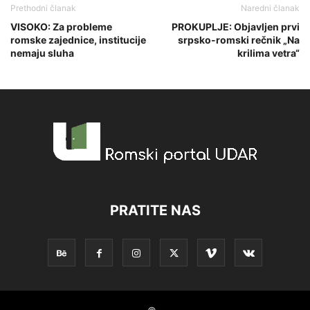
Prethodni članak
Naredni članak
VISOKO: Za probleme
PROKUPLJE: Objavljen prvi
romske zajednice, institucije
srpsko-romski rečnik „Na
nemaju sluha
krilima vetra“
PRATITE NAS