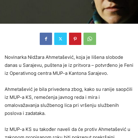
Novinarka Nidžara Ahmetašević, koja je lišena slobode
danas u Sarajevu, puštena je iz pritvora – potvrđeno je Feni
iz Operativnog centra MUP-a Kantona Sarajevo.
Ahmetašević je bila privedena zbog, kako su ranije saopćili
iz MUP-a KS, remećenja javnog reda i mira i
omalovažavanja službenog lica pri vršenju službenih
poslova i zadataka.
Iz MUP-a KS su također naveli da će protiv Ahmetašević u
zakonom propisanom roku biti pokrenut prekršajni