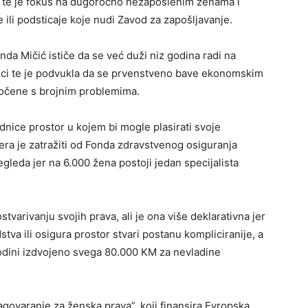
oj te je fokus na dugoročno nezaposlenim ženama i
 ili podsticaje koje nudi Zavod za zapošljavanje.
a Mičić ističe da se već duži niz godina radi na
dnici te je podvukla da se prvenstveno bave ekonomskim
uočene s brojnim problemima.
dnice prostor u kojem bi mogle plasirati svoje
ra je zatražiti od Fonda zdravstvenog osiguranja
egleda jer na 6.000 žena postoji jedan specijalista
tvarivanju svojih prava, ali je ona više deklarativna jer
tva ili osigura prostor stvari postanu kompliciranije, a
 godini izdvojeno svega 80.000 KM za nevladine
Zagovaranje za ženska prava”, koji finansira Evropska