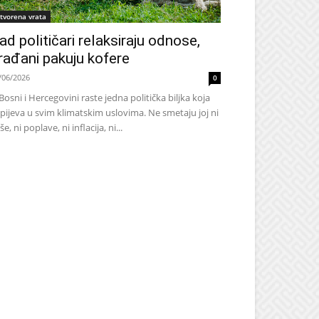
tvorena vrata
ad političari relaksiraju odnose,
rađani pakuju kofere
/06/2026
0
Bosni i Hercegovini raste jedna politička biljka koja
pijeva u svim klimatskim uslovima. Ne smetaju joj ni
še, ni poplave, ni inflacija, ni...