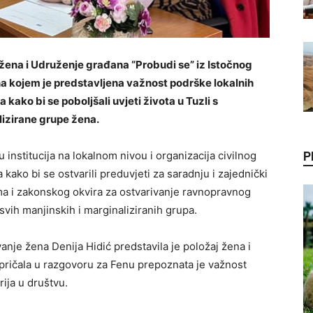
žena i Udruženje građana “Probudi se” iz Istočnog
 na kojem je predstavljena važnost podrške lokalnih
a kako bi se poboljšali uvjeti života u Tuzli s
izirane grupe žena.
u institucija na lokalnom nivou i organizacija civilnog
P
 kako bi se ostvarili preduvjeti za saradnju i zajednički
a i zakonskog okvira za ostvarivanje ravnopravnog
svih manjinskih i marginaliziranih grupa.
nje žena Denija Hidić predstavila je položaj žena i
ispričala u razgovoru za Fenu prepoznata je važnost
ija u društvu.