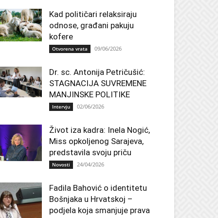
Kad političari relaksiraju
odnose, građani pakuju
kofere
09/06/2026
Otvorena vrata
Dr. sc. Antonija Petričušić:
STAGNACIJA SUVREMENE
MANJINSKE POLITIKE
02/06/2026
Intervju
Život iza kadra: Inela Nogić,
Miss opkoljenog Sarajeva,
predstavila svoju priču
24/04/2026
Novosti
Fadila Bahović o identitetu
Bošnjaka u Hrvatskoj –
podjela koja smanjuje prava