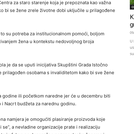
Centra za staro starenje koja je prepoznata kao važna
O
ako bi se žene zrele životne dobi uključile u prilagođene
K
g
09
a to su potreba za institucionalnom pomoći, boljom
U 
ivanjem žena u kontekstu nedovoljnog broja
us
su
la je da se uputi inicijativa Skupštini Grada Istočno
 je prilagođen osobama s invaliditetom kako bi sve žene
aja godine ili početkom naredne jer će u decembru biti
 i Nacrt budžeta za narednu godinu.
na namjera je omogućiti plasiranje proizvoda koje
se”, a nevladine organizacije prate i realizaciju