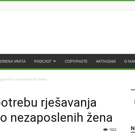
ORENA VRATA
PODCAST
COPY/PASTE
AKTIVIZAM
O NA
dugoročno nezaposlenih žena
otrebu rješavanja
no nezaposlenih žena
N
1022