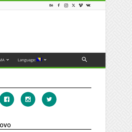
MA
Language:
OVO