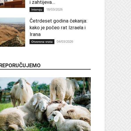
i zahtijeva...
18/03/2026
Intervju
Četrdeset godina čekanja:
kako je počeo rat Izraela i
Irana
04/03/2026
Otvorena vrata
REPORUČUJEMO