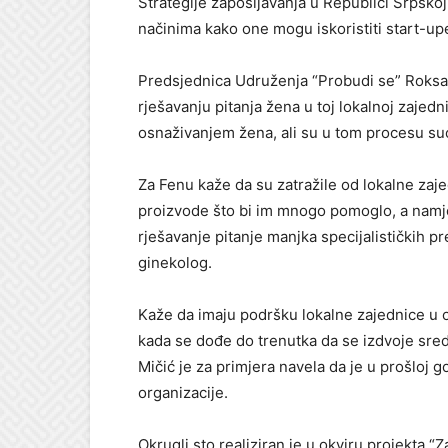
Strategije zapošljavanja u Republici Srpsk
načinima kako one mogu iskoristiti start-upe
Predsjednica Udruženja “Probudi se” Roksand
rješavanju pitanja žena u toj lokalnoj zaje
osnaživanjem žena, ali su u tom procesu s
Za Fenu kaže da su zatražile od lokalne zaje
proizvode što bi im mnogo pomoglo, a namje
rješavanje pitanje manjka specijalističkih pr
ginekolog.
Kaže da imaju podršku lokalne zajednice u os
kada se dođe do trenutka da se izdvoje sreds
Mičić je za primjera navela da je u prošloj
organizacije.
Okrugli sto realiziran je u okviru projekta “