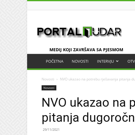
UDAR
MEDIJ KOJI ZAVRŠAVA SA PJESMOM
POČETNA
NOVOSTI
INTERVJU
OTV
Novosti
NVO ukazao na potrebu rješavanja pitanja 
Novosti
NVO ukazao na p
pitanja dugoroč
29/11/2021