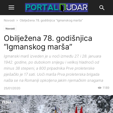
Novosti
Obilježena 78. godišnjica “Igmanskog marša”
Novosti
Obilježena 78. godišnjica
“Igmanskog marša”
Igmanski marš izveden je u noći između 27. i 28. januara
1942. godine, po dubokom snijegu i velikoj hladnoći od
minus 38 stepeni, a 800 pripadnika Prve proleterske
pješačilo je 17 sati. Uoči marša Prva proleterska brigada
našla se na Romaniji opkoljena jakim njemačkim snagama
1189
25/01/2020