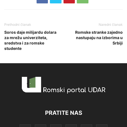
Prethodni članak
Naredni članak
Soros daje milijardu dolara
Romske stranke zajedno
za mrežu univerziteta,
nastupaju na izborima u
sredstva i za romske
Srbiji
studente
PRATITE NAS