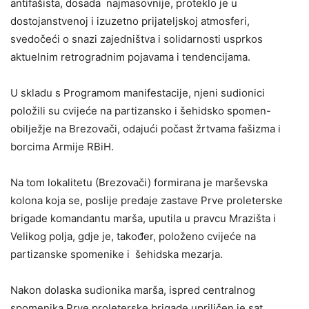
antifašista, dosada najmasovnije, proteklo je u
dostojanstvenoj i izuzetno prijateljskoj atmosferi,
svedočeći o snazi zajedništva i solidarnosti usprkos
aktuelnim retrogradnim pojavama i tendencijama.
U skladu s Programom manifestacije, njeni sudionici
položili su cvijeće na partizansko i šehidsko spomen-
obilježje na Brezovači, odajući počast žrtvama fašizma i
borcima Armije RBiH.
Na tom lokalitetu (Brezovači) formirana je marševska
kolona koja se, poslije predaje zastave Prve proleterske
brigade komandantu marša, uputila u pravcu Mrazišta i
Velikog polja, gdje je, također, položeno cvijeće na
partizanske spomenike i šehidska mezarja.
Nakon dolaska sudionika marša, ispred centralnog
spomenika Prve proleterske brigade upriličen je sat