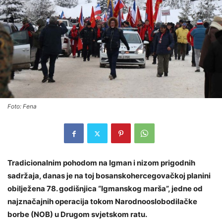
Foto: Fena
Tradicionalnim pohodom na Igman i nizom prigodnih
sadržaja, danas je na toj bosanskohercegovačkoj planini
obilježena 78. godišnjica “Igmanskog marša”, jedne od
najznačajnih operacija tokom Narodnooslobodilačke
borbe (NOB) u Drugom svjetskom ratu.