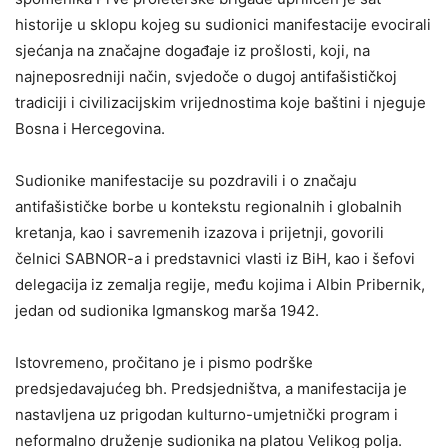
historije u sklopu kojeg su sudionici manifestacije evocirali
sjećanja na značajne događaje iz prošlosti, koji, na
najneposredniji način, svjedoče o dugoj antifašističkoj
tradiciji i civilizacijskim vrijednostima koje baštini i njeguje
Bosna i Hercegovina.
Sudionike manifestacije su pozdravili i o značaju
antifašističke borbe u kontekstu regionalnih i globalnih
kretanja, kao i savremenih izazova i prijetnji, govorili
čelnici SABNOR-a i predstavnici vlasti iz BiH, kao i šefovi
delegacija iz zemalja regije, među kojima i Albin Pribernik,
jedan od sudionika Igmanskog marša 1942.
Istovremeno, pročitano je i pismo podrške
predsjedavajućeg bh. Predsjedništva, a manifestacija je
nastavljena uz prigodan kulturno-umjetnički program i
neformalno druženje sudionika na platou Velikog polja.