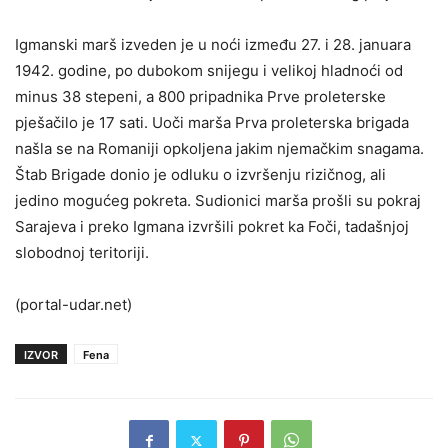
Igmanski marš izveden je u noći između 27. i 28. januara
1942. godine, po dubokom snijegu i velikoj hladnoći od
minus 38 stepeni, a 800 pripadnika Prve proleterske
pješačilo je 17 sati. Uoči marša Prva proleterska brigada
našla se na Romaniji opkoljena jakim njemačkim snagama.
Štab Brigade donio je odluku o izvršenju rizičnog, ali
jedino mogućeg pokreta. Sudionici marša prošli su pokraj
Sarajeva i preko Igmana izvršili pokret ka Foči, tadašnjoj
slobodnoj teritoriji.
(portal-udar.net)
IZVOR
Fena