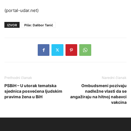
(portal-udar.net)
IZVOR
Piše: Dalibor Tanić
Prethodni članak
Naredni članak
PSBiH – U utorak tematska
Ombudsmeni pozivaju
sjednica posvećena ljudskim
nadležne vlasti da se
pravima žena u BiH
angažiraju na hitnoj nabavci
vakcina