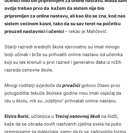
učenici nisu bili pripremljeni za online nastavu. Mada sam
ovdje trebao prvo da kažem da sistem nije bio
pripremljen za online nastavu, ali kao što se zna, kod nas
sistem većinom kasni, tako da su sav teret na početku
preuzeli nastavnici i učenici
– rekao je Maličević.
Stariji razredi srednjih škola vjerovatno su imali mnogo
bolji učinak i brže su prihvatili online nastavu od učenika
koji su tek krenuli u prvi razred i generalno đaka iz nižih
razreda osnovne škole.
Mnogi roditelji svjedoče da
prvačići
gotovo čitavo prvo
polugodište tekuće školske godine nisu imali osjećaj da
idu u školu, niti su „ozbiljno“ prihvatali online nastavu.
Elvira Burić
, učiteljica u
Trećoj osnovnoj školi
na Ilidži,
kaže da se obrada novih nastvanih cjelina svela na puko
prepisivanje sa materijala, samo da bi se zadovoljila forma,