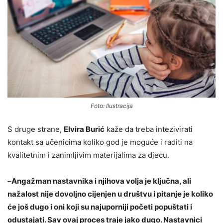
Foto: Ilustracija
S druge strane,
Elvira Burić
kaže da treba intezivirati
kontakt sa učenicima koliko god je moguće i raditi na
kvalitetnim i zanimljivim materijalima za djecu.
–
Angažman nastavnika i njihova volja je ključna, ali
nažalost nije dovoljno cijenjen u društvu i pitanje je koliko
će još dugo i oni koji su najuporniji početi popuštati i
odustajati. Sav ovaj proces traje jako dugo. Nastavnici