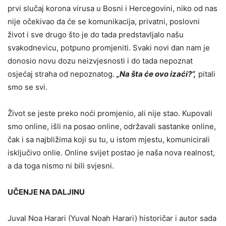
prvi slučaj korona virusa u Bosni i Hercegovini, niko od nas
nije očekivao da će se komunikacija, privatni, poslovni
život i sve drugo što je do tada predstavljalo našu
svakodnevicu, potpuno promjeniti. Svaki novi dan nam je
donosio novu dozu neizvjesnosti i do tada nepoznat
osjećaj straha od nepoznatog.
„Na šta će ovo izaći?“,
pitali
smo se svi.
Život se jeste preko noći promjenio, ali nije stao. Kupovali
smo online, išli na posao online, održavali sastanke online,
čak i sa najbližima koji su tu, u istom mjestu, komunicirali
isključivo onlie. Online svijet postao je naša nova realnost,
a da toga nismo ni bili svjesni.
UČENJE NA DALJINU
Juval Noa Harari (Yuval Noah Harari) historičar i autor sada