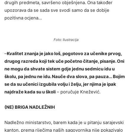
drugih predmeta, savršeno obješnjena. Ona također
upozorava da se sada sve svodi samo da se dobije
pozitivna ocjena…
Foto: Ilustracija
–
Kvalitet znanja je jako loš, pogotovo za učenike prvog,
drugog razreda koji tek uče početno čitanje, pisanje. Oni
ne mogu da shvate sistem gdje jednu sedmicu idu u
školu, pa jednu ne idu. Nauče dva slova, pa pauza… Bojim
se da su učenici izgubila volju i želju, jer njima je ipak
najdraže kada su u školi
– poručuje Knežević.
(NE) BRIGA NADLEŽNIH
Nadležno ministarstvo, barem kada je u pitanju sarajevski
kanton, prema riječima naših sagovornika nije pokazivalo