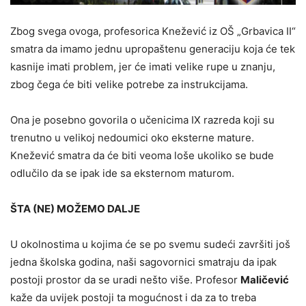
Zbog svega ovoga, profesorica Knežević iz OŠ „Grbavica II“
smatra da imamo jednu upropaštenu generaciju koja će tek
kasnije imati problem, jer će imati velike rupe u znanju,
zbog čega će biti velike potrebe za instrukcijama.
Ona je posebno govorila o učenicima IX razreda koji su
trenutno u velikoj nedoumici oko eksterne mature.
Knežević smatra da će biti veoma loše ukoliko se bude
odlučilo da se ipak ide sa eksternom maturom.
ŠTA (NE) MOŽEMO DALJE
U okolnostima u kojima će se po svemu sudeći završiti još
jedna školska godina, naši sagovornici smatraju da ipak
postoji prostor da se uradi nešto više. Profesor
Maličević
kaže da uvijek postoji ta mogućnost i da za to treba