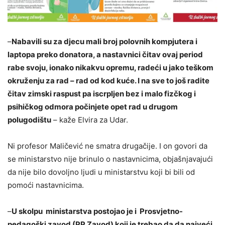
–
Nabavili su za djecu mali broj polovnih kompjutera i
laptopa preko donatora, a nastavnici čitav ovaj period
rabe svoju, ionako nikakvu opremu, radeći u jako teškom
okruženju za rad – rad od kod kuće. I na sve to još radite
čitav zimski raspust pa iscrpljen bez i malo fizčkog i
psihičkog odmora počinjete opet rad u drugom
polugodištu
– kaže Elvira za Udar.
Ni profesor Maličević ne smatra drugačije. I on govori da
se ministarstvo nije brinulo o nastavnicima, objašnjavajući
da nije bilo dovoljno ljudi u ministarstvu koji bi bili od
pomoći nastavnicima.
–
U skolpu ministarstva postojao je i Prosvjetno-
pedagoški zavod (PP Zavod) koji je trebao da da najveći