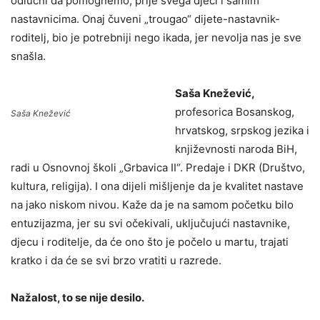
odlučni da pomognemo, prije svega djeci i samim
nastavnicima. Onaj čuveni „trougao“ dijete-nastavnik-
roditelj, bio je potrebniji nego ikada, jer nevolja nas je sve
snašla.
Saša Knežević,
profesorica Bosanskog,
Saša Knežević
hrvatskog, srpskog jezika i
književnosti naroda BiH,
radi u Osnovnoj školi „Grbavica II“. Predaje i DKR (Društvo,
kultura, religija). I ona dijeli mišljenje da je kvalitet nastave
na jako niskom nivou. Kaže da je na samom početku bilo
entuzijazma, jer su svi očekivali, uključujući nastavnike,
djecu i roditelje, da će ono što je počelo u martu, trajati
kratko i da će se svi brzo vratiti u razrede.
Nažalost, to se nije desilo.