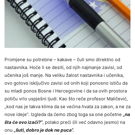
Promjene su potrebne – kakave – čuli smo direktno od
nastavnika. Hoće li se desiti, od njih najmanje zavisi, od
učenika još manje. Na veliku žalost nastavnika i učenika,
ovo gotovo isključivo zavisi od onih koji ponosno ističu da
su mladi ponos Bosne i Hercegovine i da sa ovih prostora
potiču vrlo uspješni ljudi. Kao što reče profesor Maličević,
„kod nas je takva klima da se većina
hvata
za zakon, a ne za
nove ideje”. Izgleda da ćemo zbog toga sa one početne
„na
šta će ovo izaći?“
, polako preći (ili već odavno jesmo) na
onu
„šuti, dobro je dok ne puca“.