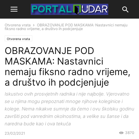
Otvorena vrata
OBRAZOVANJE POD MASKAMA: Nastavnici nemaju
fiksno radno vrijeme, a društvo ih podcjenjuje
Otvorena vrata
OBRAZOVANJE POD
MASKAMA: Nastavnici
nemaju fiksno radno vrijeme,
a društvo ih podcjenjuje
Iskustvo ovih prosvjetnih radnika i nije najbolje. Vjerovatno
se u njima mogu prepoznati mnoge njihove koleginice i
kolege. Nema nikakve sumnje da ćemo i ovu školsku godinu
završiti pod vanrednim okolnostima, a velike su šanse i da
naredna bude kao i ova tekuća
3870
23/02/2021