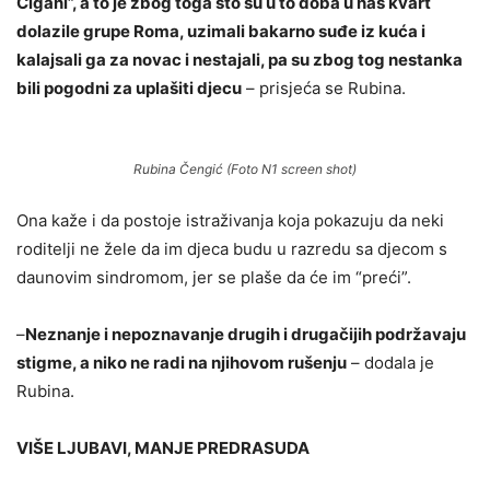
Cigani”, a to je zbog toga što su u to doba u naš kvart
dolazile grupe Roma, uzimali bakarno suđe iz kuća i
kalajsali ga za novac i nestajali, pa su zbog tog nestanka
bili pogodni za uplašiti djecu
– prisjeća se Rubina.
Rubina Čengić (Foto N1 screen shot)
Ona kaže i da postoje istraživanja koja pokazuju da neki
roditelji ne žele da im djeca budu u razredu sa djecom s
daunovim sindromom, jer se plaše da će im “preći”.
–
Neznanje i nepoznavanje drugih i drugačijih podržavaju
stigme, a niko ne radi na njihovom rušenju
– dodala je
Rubina.
VIŠE LJUBAVI, MANJE PREDRASUDA