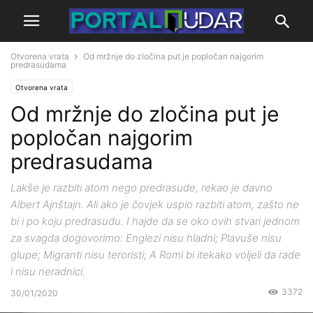
Otvorena vrata
Od mržnje do zločina put je popločan najgorim
predrasudama
Otvorena vrata
Od mržnje do zločina put je
popločan najgorim
predrasudama
Lakše je razbiti atom nego predrasude, rekao je davno
Albert Ajnštajn. Ali ako je čovjek uspio razbiti atom, zašto ne
bi i po koju predrasudu. I hajde da se oko ovih stvari jednom
za svagda dogovorimo: Englezi nisu hladni; Plavuše nisu
glupe; Migranti nisu teroristi; A Romi bi itekako voljeli da rade
i nisu neradnici.
3372
30/01/2020