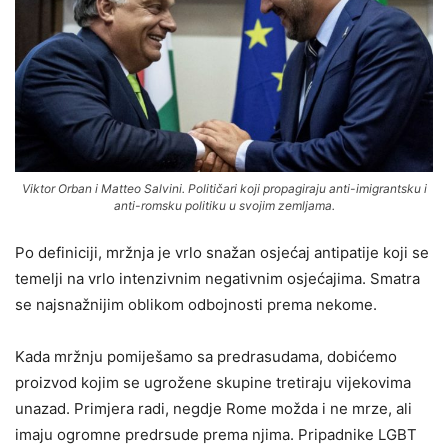
Viktor Orban i Matteo Salvini. Političari koji propagiraju anti-imigrantsku i
anti-romsku politiku u svojim zemljama.
Po definiciji, mržnja je vrlo snažan osjećaj antipatije koji se
temelji na vrlo intenzivnim negativnim osjećajima. Smatra
se najsnažnijim oblikom odbojnosti prema nekome.
Kada mržnju pomiješamo sa predrasudama, dobićemo
proizvod kojim se ugrožene skupine tretiraju vijekovima
unazad. Primjera radi, negdje Rome možda i ne mrze, ali
imaju ogromne predrsude prema njima. Pripadnike LGBT