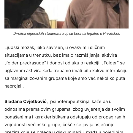
Dvojica nigerijskih studenata koji su boravili legalno u Hrvatskoj.
Ljudski mozak, iako savršen, u ovakvim i sličnim
situacijama u trenutku, bez imalo razmišljanja, aktivira
„folder predrasude“ i donosi odluku o reakciji. „Folder“ se
uglavnom aktivira kada trebamo imati bilo kakvu interakciju
sa marginalizovanim grupama koje smo već nekoliko puta
nabrojali.
Slađana Cvjetković
, psihoterapeutkinja, kaže da u
odnosima prema ovim grupama, zbog uvjerenja da svojim
ponašanjima i karakteristikama odstupaju od propagiranih
vrijednosti većinske grupe, češće se javlja osjećanje
prezira koje se ogleda u diskriminaciji, mada u pojedinim