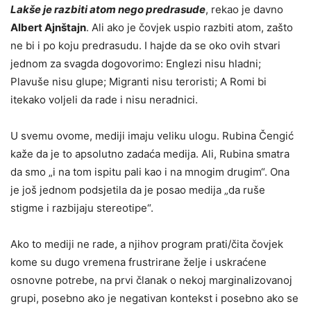
Lakše je razbiti atom nego predrasude
, rekao je davno
Albert Ajnštajn
. Ali ako je čovjek uspio razbiti atom, zašto
ne bi i po koju predrasudu. I hajde da se oko ovih stvari
jednom za svagda dogovorimo: Englezi nisu hladni;
Plavuše nisu glupe; Migranti nisu teroristi; A Romi bi
itekako voljeli da rade i nisu neradnici.
U svemu ovome, mediji imaju veliku ulogu. Rubina Čengić
kaže da je to apsolutno zadaća medija. Ali, Rubina smatra
da smo „i na tom ispitu pali kao i na mnogim drugim“. Ona
je još jednom podsjetila da je posao medija „da ruše
stigme i razbijaju stereotipe“.
Ako to mediji ne rade, a njihov program prati/čita čovjek
kome su dugo vremena frustrirane želje i uskraćene
osnovne potrebe, na prvi članak o nekoj marginalizovanoj
grupi, posebno ako je negativan kontekst i posebno ako se