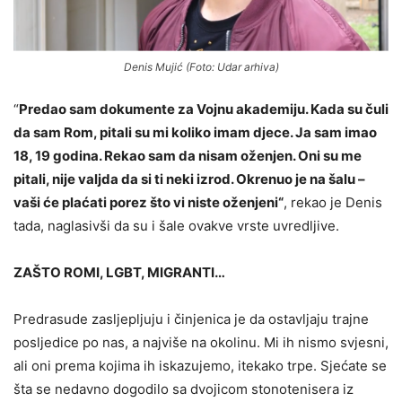
Denis Mujić (Foto: Udar arhiva)
“
Predao sam dokumente za Vojnu akademiju. Kada su čuli
da sam Rom, pitali su mi koliko imam djece. Ja sam imao
18, 19 godina. Rekao sam da nisam oženjen. Oni su me
pitali, nije valjda da si ti neki izrod. Okrenuo je na šalu –
vaši će plaćati porez što vi niste oženjeni“
, rekao je Denis
tada, naglasivši da su i šale ovakve vrste uvredljive.
ZAŠTO ROMI, LGBT, MIGRANTI…
Predrasude zasljepljuju i činjenica je da ostavljaju trajne
posljedice po nas, a najviše na okolinu. Mi ih nismo svjesni,
ali oni prema kojima ih iskazujemo, itekako trpe. Sjećate se
šta se nedavno dogodilo sa dvojicom stonotenisera iz