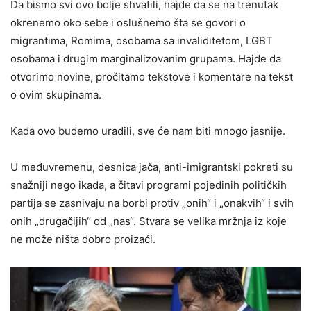
Da bismo svi ovo bolje shvatili, hajde da se na trenutak
okrenemo oko sebe i oslušnemo šta se govori o
migrantima, Romima, osobama sa invaliditetom, LGBT
osobama i drugim marginalizovanim grupama. Hajde da
otvorimo novine, pročitamo tekstove i komentare na tekst
o ovim skupinama.
Kada ovo budemo uradili, sve će nam biti mnogo jasnije.
U međuvremenu, desnica jača, anti-imigrantski pokreti su
snažniji nego ikada, a čitavi programi pojedinih političkih
partija se zasnivaju na borbi protiv „onih“ i „onakvih“ i svih
onih „drugačijih“ od „nas“. Stvara se velika mržnja iz koje
ne može ništa dobro proizaći.