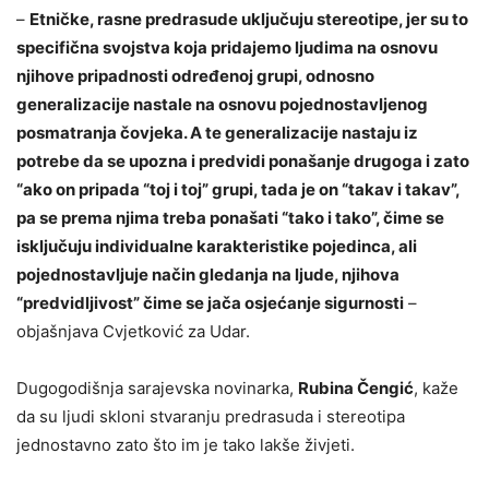
–
Etničke, rasne predrasude uključuju stereotipe, jer su to
specifična svojstva koja pridajemo ljudima na osnovu
njihove pripadnosti određenoj grupi, odnosno
generalizacije nastale na osnovu pojednostavljenog
posmatranja čovjeka. A te generalizacije nastaju iz
potrebe da se upozna i predvidi ponašanje drugoga i zato
“ako on pripada “toj i toj” grupi, tada je on “takav i takav”,
pa se prema njima treba ponašati “tako i tako”, čime se
isključuju individualne karakteristike pojedinca, ali
pojednostavljuje način gledanja na ljude, njihova
“predvidljivost” čime se jača osjećanje sigurnosti
–
objašnjava Cvjetković za Udar.
Dugogodišnja sarajevska novinarka,
Rubina Čengić
, kaže
da su ljudi skloni stvaranju predrasuda i stereotipa
jednostavno zato što im je tako lakše živjeti.