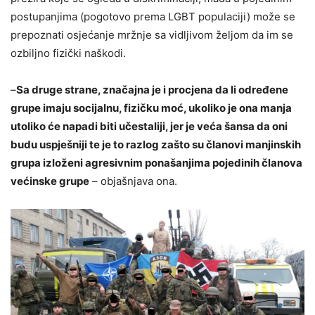
postupanjima (pogotovo prema LGBT populaciji) može se
prepoznati osjećanje mržnje sa vidljivom željom da im se
ozbiljno fizički naškodi.
–
Sa druge strane, značajna je i procjena da li određene
grupe imaju socijalnu, fizičku moć, ukoliko je ona manja
utoliko će napadi biti učestaliji, jer je veća šansa da oni
budu uspješniji te je to razlog zašto su članovi manjinskih
grupa izloženi agresivnim ponašanjima pojedinih članova
većinske grupe
– objašnjava ona.