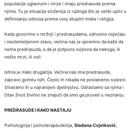
populacije uglavnom i mrze i imaju predrasude prema
njima. Tu je situacija složenija iz razloga što je veliki upliv u
definisanju odnosa prema ovoj skupini imala i religija.
Kada govorimo o mržnji i predrasudama, odnosno osjećaju
i neutemeljenom stavu, većina nas je spremno da kaže da
nema predrasuda, a da je potpuno svjesna da nekoga, ili
nešto mrzi, ili voli.
Istina je malo drugačija. Većina nas ima predrasude,
zapravo gomilu njih. Često ih nikada ne postanemo svjesni.
Stvaramo ih u najranijem djetinjstvu. Odrastamo sa njima i
čitav život živimo ne znajući da smo ga proveli u neznanju.
PREDRASUDE I KAKO NASTAJU
Psihologinja i psihoterapeutkinja,
Slađana Cvjetković
,