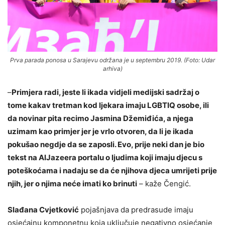
Prva parada ponosa u Sarajevu održana je u septembru 2019. (Foto: Udar
arhiva)
–
Primjera radi, jeste li ikada vidjeli medijski sadržaj o
tome kakav tretman kod ljekara imaju LGBTIQ osobe, ili
da novinar pita recimo Jasmina Džemiđića, a njega
uzimam kao primjer jer je vrlo otvoren, da li je ikada
pokušao negdje da se zaposli. Evo, prije neki dan je bio
tekst na AlJazeera portalu o ljudima koji imaju djecu s
poteškoćama i nadaju se da će njihova djeca umrijeti prije
njih, jer o njima neće imati ko brinuti
– kaže Čengić.
Slađana Cvjetković
pojašnjava da predrasude imaju
osjećajnu komponetnu koja uključuje negativno osjećanje