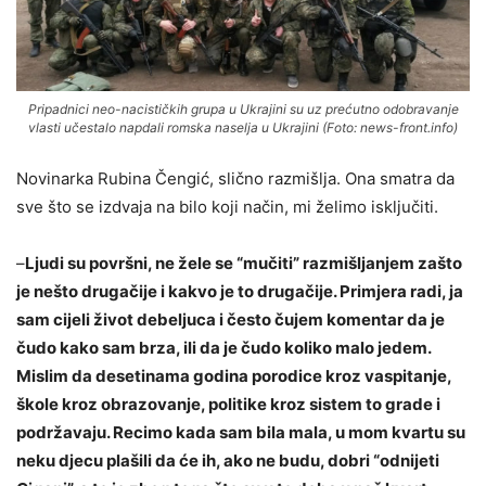
Pripadnici neo-nacističkih grupa u Ukrajini su uz prećutno odobravanje
vlasti učestalo napdali romska naselja u Ukrajini (Foto: news-front.info)
Novinarka Rubina Čengić, slično razmišlja. Ona smatra da
sve što se izdvaja na bilo koji način, mi želimo isključiti.
–
Ljudi su površni, ne žele se “mučiti” razmišljanjem zašto
je nešto drugačije i kakvo je to drugačije. Primjera radi, ja
sam cijeli život debeljuca i često čujem komentar da je
čudo kako sam brza, ili da je čudo koliko malo jedem.
Mislim da desetinama godina porodice kroz vaspitanje,
škole kroz obrazovanje, politike kroz sistem to grade i
podržavaju. Recimo kada sam bila mala, u mom kvartu su
neku djecu plašili da će ih, ako ne budu, dobri “odnijeti