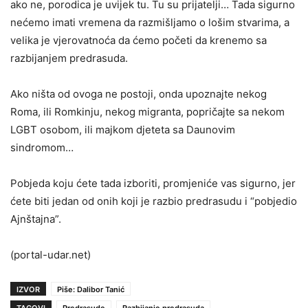
ako ne, porodica je uvijek tu. Tu su prijatelji… Tada sigurno
nećemo imati vremena da razmišljamo o lošim stvarima, a
velika je vjerovatnoća da ćemo početi da krenemo sa
razbijanjem predrasuda.
Ako ništa od ovoga ne postoji, onda upoznajte nekog
Roma, ili Romkinju, nekog migranta, popričajte sa nekom
LGBT osobom, ili majkom djeteta sa Daunovim
sindromom…
Pobjeda koju ćete tada izboriti, promjeniće vas sigurno, jer
ćete biti jedan od onih koji je razbio predrasudu i “pobjedio
Ajnštajna”.
(portal-udar.net)
IZVOR
Piše: Dalibor Tanić
TAGOVI
Predrasude
Razbijanje predrasuda