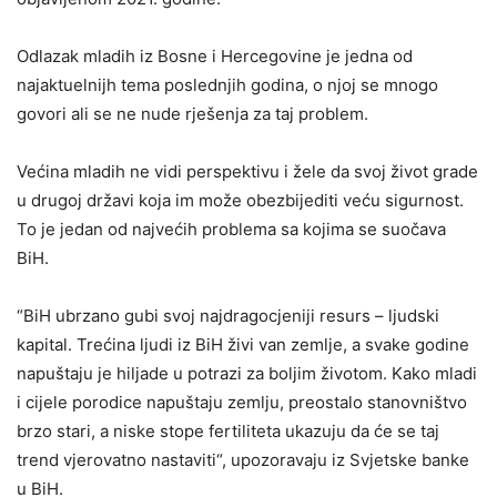
Odlazak mladih iz Bosne i Hercegovine je jedna od
najaktuelnijh tema poslednjih godina, o njoj se mnogo
govori ali se ne nude rješenja za taj problem.
Većina mladih ne vidi perspektivu i žele da svoj život grade
u drugoj državi koja im može obezbijediti veću sigurnost.
To je jedan od najvećih problema sa kojima se suočava
BiH.
“BiH ubrzano gubi svoj najdragocjeniji resurs – ljudski
kapital. Trećina ljudi iz BiH živi van zemlje, a svake godine
napuštaju je hiljade u potrazi za boljim životom. Kako mladi
i cijele porodice napuštaju zemlju, preostalo stanovništvo
brzo stari, a niske stope fertiliteta ukazuju da će se taj
trend vjerovatno nastaviti“, upozoravaju iz Svjetske banke
u BiH.