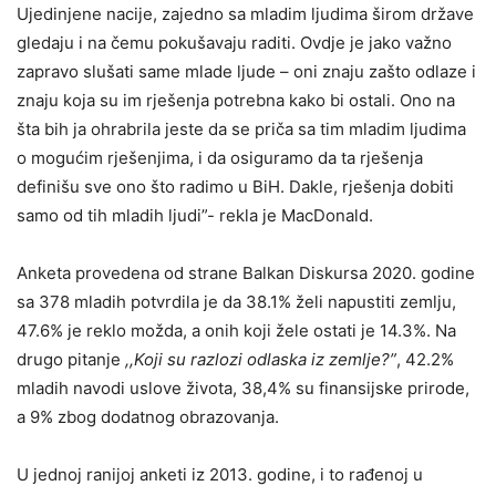
Ujedinjene nacije, zajedno sa mladim ljudima širom države
gledaju i na čemu pokušavaju raditi. Ovdje je jako važno
zapravo slušati same mlade ljude – oni znaju zašto odlaze i
znaju koja su im rješenja potrebna kako bi ostali. Ono na
šta bih ja ohrabrila jeste da se priča sa tim mladim ljudima
o mogućim rješenjima, i da osiguramo da ta rješenja
definišu sve ono što radimo u BiH. Dakle, rješenja dobiti
samo od tih mladih ljudi”- rekla je MacDonald.
Anketa provedena od strane Balkan Diskursa 2020. godine
sa 378 mladih potvrdila je da 38.1% želi napustiti zemlju,
47.6% je reklo možda, a onih koji žele ostati je 14.3%. Na
drugo pitanje
,,Koji su razlozi odlaska iz zemlje?”
, 42.2%
mladih navodi uslove života, 38,4% su finansijske prirode,
a 9% zbog dodatnog obrazovanja.
U jednoj ranijoj anketi iz 2013. godine, i to rađenoj u