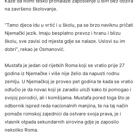
Kaže da Romi teško pronalaze zaposlenje u BiH bez obzira
na završeno školovanje.
“Tamo djeca idu u vrtić i u školu, pa se brzo naviknu pričati
Njemački jezik. Imaju besplatno prevoz i hranu i blizu
školu, sve zavisi od mjesta gdje se nalaze. Uslovi su im
dobri”, rekao je Osmanović.
Mustafa je jedan od rijetkih Roma koji se vratio prije 27
godina iz Njemačke i više nije želio da napusti rodnu
zemlju. U Njemačkoj je proveo pet godina te kada se vratio
odlučio je da novac koji je zaradio uloži kako bi pomogao i
svojoj porodici, ali i komšijama. Mustafa pored toga što je
odbornik ispred reda nacionalnih manjina, te na taj način
pomaže romskoj zajednici da ostvare svoja prava, je i
vlasnik otpada sekundarnih sirovina gdje je zaposlio
nekoliko Roma.