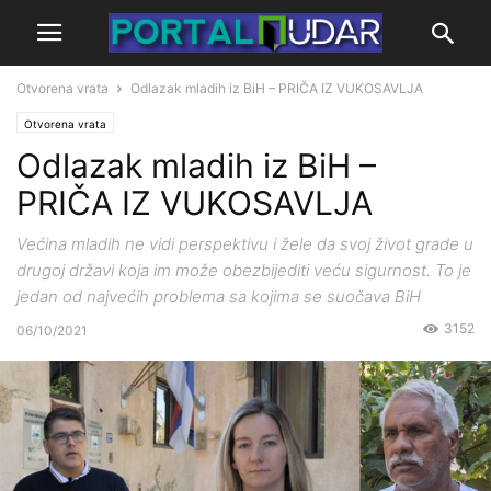
Otvorena vrata
Odlazak mladih iz BiH – PRIČA IZ VUKOSAVLJA
Otvorena vrata
Odlazak mladih iz BiH –
PRIČA IZ VUKOSAVLJA
Većina mladih ne vidi perspektivu i žele da svoj život grade u
drugoj državi koja im može obezbijediti veću sigurnost. To je
jedan od najvećih problema sa kojima se suočava BiH
3152
06/10/2021