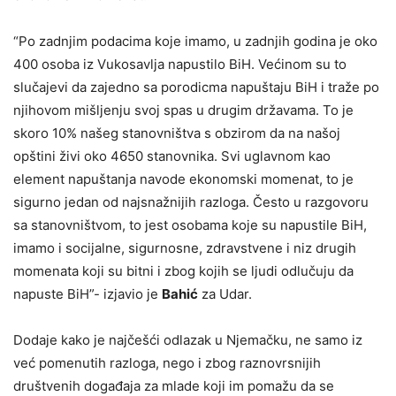
“Po zadnjim podacima koje imamo, u zadnjih godina je oko
400 osoba iz Vukosavlja napustilo BiH. Većinom su to
slučajevi da zajedno sa porodicma napuštaju BiH i traže po
njihovom mišljenju svoj spas u drugim državama. To je
skoro 10% našeg stanovništva s obzirom da na našoj
opštini živi oko 4650 stanovnika. Svi uglavnom kao
element napuštanja navode ekonomski momenat, to je
sigurno jedan od najsnažnijih razloga. Često u razgovoru
sa stanovništvom, to jest osobama koje su napustile BiH,
imamo i socijalne, sigurnosne, zdravstvene i niz drugih
momenata koji su bitni i zbog kojih se ljudi odlučuju da
napuste BiH”- izjavio je
Bahić
za Udar.
Dodaje kako je najčešći odlazak u Njemačku, ne samo iz
već pomenutih razloga, nego i zbog raznovrsnijih
društvenih događaja za mlade koji im pomažu da se