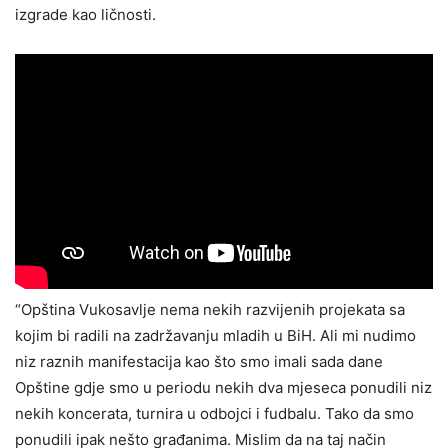
izgrade kao ličnosti.
“Opština Vukosavlje nema nekih razvijenih projekata sa
kojim bi radili na zadržavanju mladih u BiH. Ali mi nudimo
niz raznih manifestacija kao što smo imali sada dane
Opštine gdje smo u periodu nekih dva mjeseca ponudili niz
nekih koncerata, turnira u odbojci i fudbalu. Tako da smo
ponudili ipak nešto građanima. Mislim da na taj način