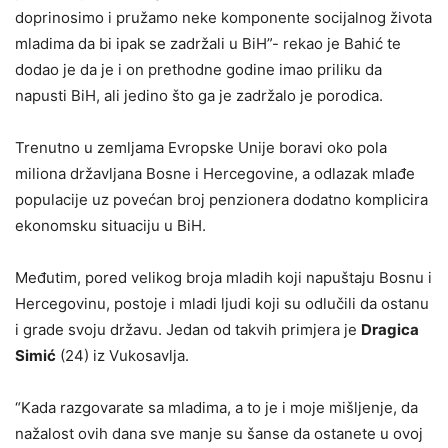
doprinosimo i pružamo neke komponente socijalnog života
mladima da bi ipak se zadržali u BiH”- rekao je Bahić te
dodao je da je i on prethodne godine imao priliku da
napusti BiH, ali jedino što ga je zadržalo je porodica.
Trenutno u zemljama Evropske Unije boravi oko pola
miliona državljana Bosne i Hercegovine, a odlazak mlađe
populacije uz povećan broj penzionera dodatno komplicira
ekonomsku situaciju u BiH.
Međutim, pored velikog broja mladih koji napuštaju Bosnu i
Hercegovinu, postoje i mladi ljudi koji su odlučili da ostanu
i grade svoju državu. Jedan od takvih primjera je
Dragica
Simić
(24) iz Vukosavlja.
“Kada razgovarate sa mladima, a to je i moje mišljenje, da
nažalost ovih dana sve manje su šanse da ostanete u ovoj