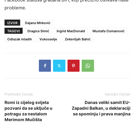
probleme.
IZVOR
Dajana Mirković
TAGOVI
Dragica Simić
Ingrid MacDonald
Mustafa Osmanović
Odlazak mladih
Vukosavlje
Zekeriijah Bahić
Prethodni članak
Naredni članak
Romi iz cijelog svijeta
Danas veliki samit EU-
pozvani da se uključe u
Zapadni Balkan, u deklaraciji
potragu za nestalom
se spominju i prava manjina
Merimom Mučišta