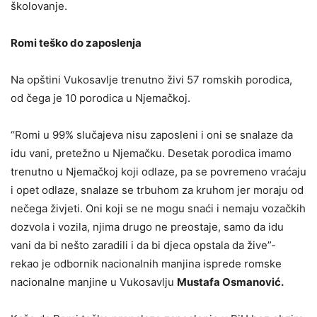
školovanje.
Romi teško do zaposlenja
Na opštini Vukosavlje trenutno živi 57 romskih porodica,
od čega je 10 porodica u Njemačkoj.
“Romi u 99% slučajeva nisu zaposleni i oni se snalaze da
idu vani, pretežno u Njemačku. Desetak porodica imamo
trenutno u Njemačkoj koji odlaze, pa se povremeno vraćaju
i opet odlaze, snalaze se trbuhom za kruhom jer moraju od
nečega živjeti. Oni koji se ne mogu snaći i nemaju vozačkih
dozvola i vozila, njima drugo ne preostaje, samo da idu
vani da bi nešto zaradili i da bi djeca opstala da žive”-
rekao je odbornik nacionalnih manjina isprede romske
nacionalne manjine u Vukosavlju
Mustafa Osmanović.