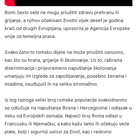
Romi često sebi ne mogu priuštiti zdravu prehranu ili
grijanje, a njihov očekivani životni vijek deset je godina
kraći od drugih Evropljana, upozorila je Agencija Evropske
unije za temeljna prava.
Svako četvrto romsko dijete ne može priuštiti osnovno,
kao što su hrana, grijanje ili školovanje. Uz to, raširena
diskriminacija i prijevremeno napuštanje školovanja
umanjuju im izglede za zapošljavanje, posebno ženama i
mladima, osuđujući ih na veliko siromaštvo.
Iz tog razloga veliki broj romske populacije svakodnevno
se odlučuje na napuštanje Bosne i Hercegovine i odlazak u
neku od Evropskih zemalja. Najveći broj Roma odlazi u
Francusku ili Njemačku, a kako kažu tamo ih očekuju veće
plate, bolji i sigurniji uslovi za život, kao i redovno