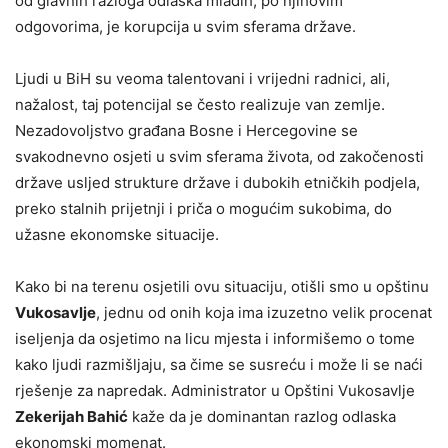
od glavnih razloga odlaska mladih, po njihovim
odgovorima, je korupcija u svim sferama države.
Ljudi u BiH su veoma talentovani i vrijedni radnici, ali,
nažalost, taj potencijal se često realizuje van zemlje.
Nezadovoljstvo građana Bosne i Hercegovine se
svakodnevno osjeti u svim sferama života, od zakočenosti
države usljed strukture države i dubokih etničkih podjela,
preko stalnih prijetnji i priča o mogućim sukobima, do
užasne ekonomske situacije.
Kako bi na terenu osjetili ovu situaciju, otišli smo u opštinu
Vukosavlje
, jednu od onih koja ima izuzetno velik procenat
iseljenja da osjetimo na licu mjesta i informišemo o tome
kako ljudi razmišljaju, sa čime se susreću i može li se naći
rješenje za napredak. Administrator u Opštini Vukosavlje
Zekerijah Bahić
kaže da je dominantan razlog odlaska
ekonomski momenat.