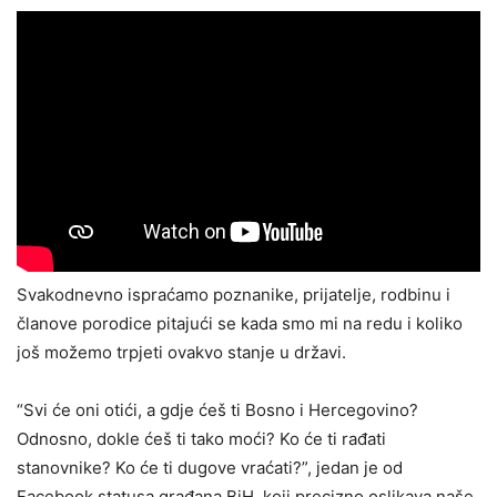
Svakodnevno ispraćamo poznanike, prijatelje, rodbinu i
članove porodice pitajući se kada smo mi na redu i koliko
još možemo trpjeti ovakvo stanje u državi.
“Svi će oni otići, a gdje ćeš ti Bosno i Hercegovino?
Odnosno, dokle ćeš ti tako moći? Ko će ti rađati
stanovnike? Ko će ti dugove vraćati?”, jedan je od
Facebook statusa građana BiH, koji precizno oslikava naše