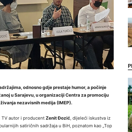
P
adržajima, odnosno gdje prestaje humor, a počinje
žanoj u Sarajevu, u organizaciji Centra za promociju
aživanja nezavisnih medija (IMEP).
 TV autor i producent
Zenit Đozić
, dijeleći iskustva iz
ularnijih satiričnih sadržaja u BiH, poznatom kao „Top