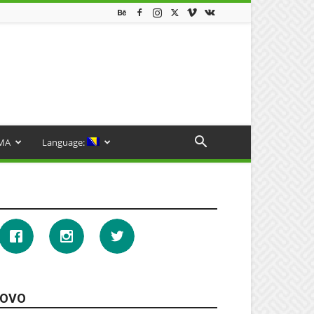
MA
Language:
OVO