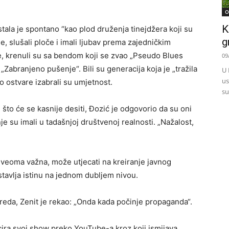
O
K
astala je spontano “kao plod druženja tinejdžera koji su
g
, slušali ploče i imali ljubav prema zajedničkim
aze, krenuli su sa bendom koji se zvao „Pseudo Blues
09
„Zabranjeno pušenje“. Bili su generacija koja je „tražila
U 
us
o ostvare izabrali su umjetnost.
su
 što će se kasnije desiti, Đozić je odgovorio da su oni
je su imali u tadašnjoj društvenoj realnosti. „Nažalost,
 veoma važna, može utjecati na kreiranje javnog
stavlja istinu na jednom dubljem nivou.
reda, Zenit je rekao: „Onda kada počinje propaganda“.
ucira svoj show preko YouTube-a kroz koji ismijava