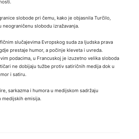
nosti.
granice slobode pri čemu, kako je objasnila Turčilo,
aju neograničenu slobodu izražavanja.
fičnim slučajevima Evropskog suda za ljudska prava
gdje prestaje humor, a počinje kleveta i uvreda.
ivim podacima, u Francuskoj je izuzetno velika sloboda
tičari ne dobijaju tužbe protiv satiričnih medija dok u
mor i satiru.
atire, sarkazma i humora u medijskom sadržaju
h medijskih emisija.