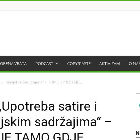
ORENA VRATA
PODCAST
COPY/PASTE
AKTIVIZAM
O NA
a u medijskim sadržajima“ – HUMOR PRESTAJE...
Upotreba satire i
jskim sadržajima“ –
N
JE TAMO GDJE