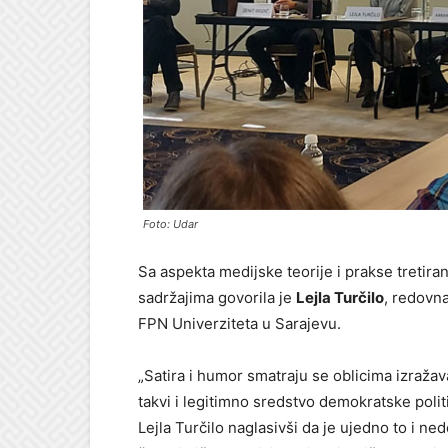
Foto: Udar
Sa aspekta medijske teorije i prakse tretira
sadržajima govorila je
Lejla Turčilo
, redovn
FPN Univerziteta u Sarajevu.
„Satira i humor smatraju se oblicima izražav
takvi i legitimno sredstvo demokratske politi
Lejla Turčilo naglasivši da je ujedno to i ne