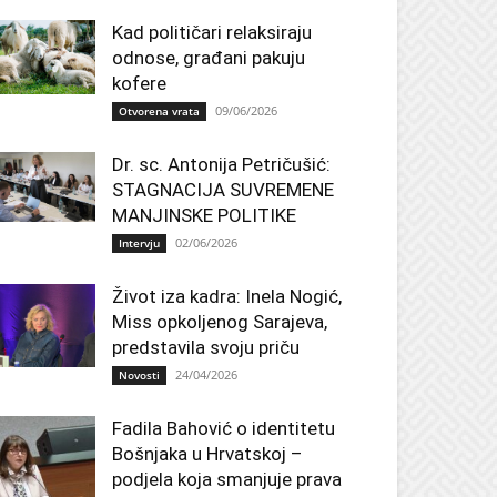
Kad političari relaksiraju
odnose, građani pakuju
kofere
09/06/2026
Otvorena vrata
Dr. sc. Antonija Petričušić:
STAGNACIJA SUVREMENE
MANJINSKE POLITIKE
02/06/2026
Intervju
Život iza kadra: Inela Nogić,
Miss opkoljenog Sarajeva,
predstavila svoju priču
24/04/2026
Novosti
Fadila Bahović o identitetu
Bošnjaka u Hrvatskoj –
podjela koja smanjuje prava