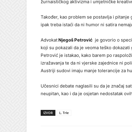
žurnaističkog aktivizma i umjetničke kreativ
Također, kao problem se postavlja i pitanje 
ipak treba istaći da ni humor ni satira nem
Advokat
Njegoš Petrović
je govorio o speci
koji su pokazali da je veoma teško dokazati 
Petrović je istakao, kako barem po raspolož
izražavanja te da ni vjerske zajednice ni poli
Austriji sudovi imaju manje tolerancije za hu
Učesnici debate naglasili su da je značaj s
neupitan, kao i da je osjetan nedostatak ovi
IZVOR
L. Trle