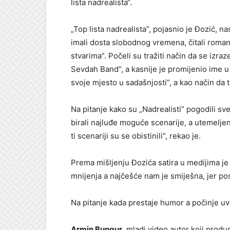
lista nadrealista“.
„Top lista nadrealista”, pojasnio je Đozić, n
imali dosta slobodnog vremena, čitali romane
stvarima”. Počeli su tražiti način da se izr
Sevdah Band“, a kasnije je promijenio ime u 
svoje mjesto u sadašnjosti”, a kao način da t
Na pitanje kako su „Nadrealisti” pogodili sve
birali najluđe moguće scenarije, a utemeljen
ti scenariji su se obistinili“, rekao je.
Prema mišljenju Đozića satira u medijima je
mnijenja a najčešće nam je smiješna, jer po
Na pitanje kada prestaje humor a počinje uv
Armin Bungur
, mladi video autor koji prod