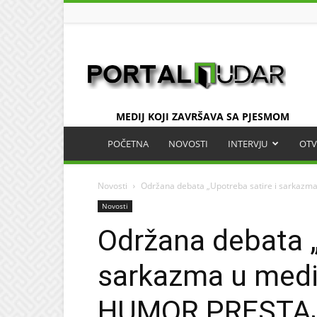
UDAR
MEDIJ KOJI ZAVRŠAVA SA PJESMOM
POČETNA
NOVOSTI
INTERVJU
OTV
Novosti
Održana debata „Upotreba satire i sarkazm
Novosti
Održana debata „
sarkazma u medi
HUMOR PRESTA