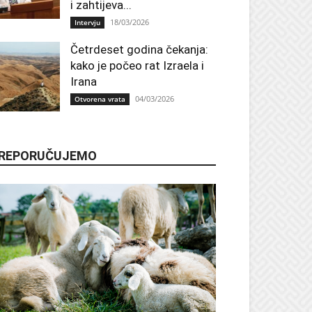
i zahtijeva...
18/03/2026
Intervju
Četrdeset godina čekanja:
kako je počeo rat Izraela i
Irana
04/03/2026
Otvorena vrata
REPORUČUJEMO