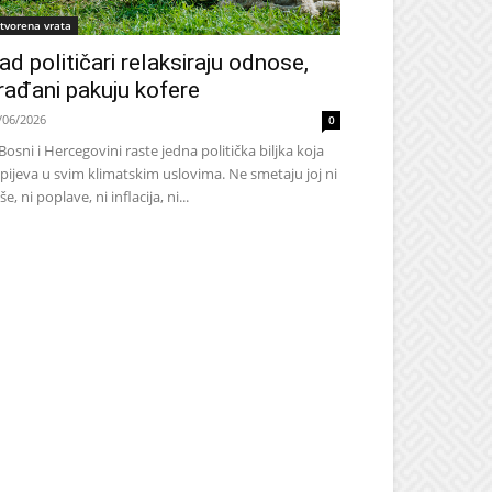
tvorena vrata
ad političari relaksiraju odnose,
rađani pakuju kofere
/06/2026
0
Bosni i Hercegovini raste jedna politička biljka koja
pijeva u svim klimatskim uslovima. Ne smetaju joj ni
še, ni poplave, ni inflacija, ni...