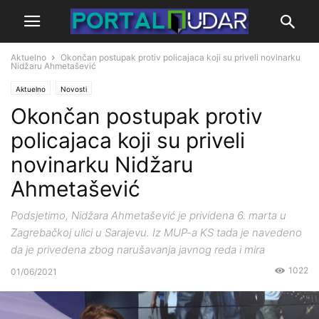
Aktuelno
Okončan postupak protiv policajaca koji su priveli novinarku
Nidžaru Ahmetašević
Aktuelno
Novosti
Okončan postupak protiv
policajaca koji su priveli
novinarku Nidžaru
Ahmetašević
Podsjetimo, Nidžara Ahmetašević je prividena 6. marta u
Zagrebačkoj ulici u Sarajevu. Iz MUP-a KS tada je navedeno
da je privedena zbog narušavanja javnog reda i mira
1022
01/06/2021