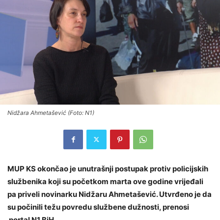
Nidžara Ahmetašević (Foto: N1)
MUP KS okončao je unutrašnji postupak protiv policijskih
službenika koji su početkom marta ove godine vrijeđali
pa priveli novinarku Nidžaru Ahmetašević. Utvrđeno je da
su počinili težu povredu službene dužnosti, prenosi
portal N1 BiH.