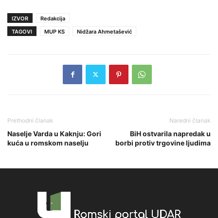
IZVOR
Redakcija
TAGOVI
MUP KS
Nidžara Ahmetašević
Prethodni članak
Naredni članak
Naselje Varda u Kaknju: Gori
BiH ostvarila napredak u
kuća u romskom naselju
borbi protiv trgovine ljudima