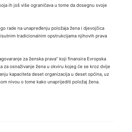
 koja ih još više ograničava u tome da dosegnu svoje
go rade na unapređenju položaja žena i djevojčica
isutnim tradicionalnim opstrukcijama njihovih prava
“Zagovaranje za ženska prava” koji finansira Evropska
ija za osnaživanje žena u okviru kojeg će se kroz dvije
anju kapaciteta deset organizacija u deset općina, uz
nom nivou o tome kako unaprijediti položaj žena.