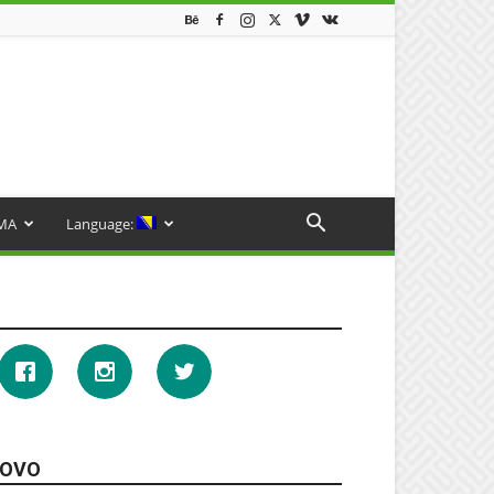
MA
Language:
OVO