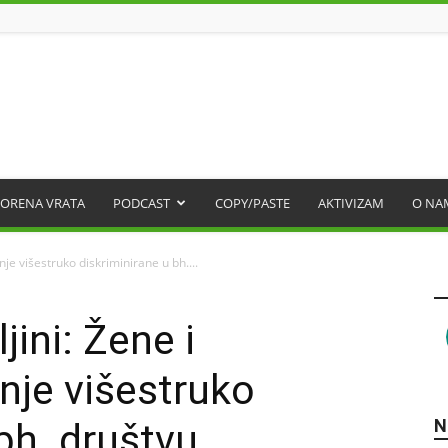
ORENA VRATA
PODCAST
COPY/PASTE
AKTIVIZAM
O NA
inje višestruko diskriminirane u bh....
jini: Žene i
nje višestruko
N
bh. društvu