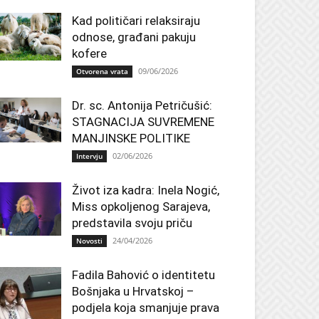
Kad političari relaksiraju
odnose, građani pakuju
kofere
09/06/2026
Otvorena vrata
Dr. sc. Antonija Petričušić:
STAGNACIJA SUVREMENE
MANJINSKE POLITIKE
02/06/2026
Intervju
Život iza kadra: Inela Nogić,
Miss opkoljenog Sarajeva,
predstavila svoju priču
24/04/2026
Novosti
Fadila Bahović o identitetu
Bošnjaka u Hrvatskoj –
podjela koja smanjuje prava