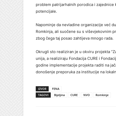
problem patrijarhalnih porodica i zajednice
potencijale.
Napominje da nevladine organizacije već du
Romkinja, ali suočene su s viševjekovnim pr
zbog čega taj posao zahtijeva mnogo rada.
Okrugli sto realiziran je u okviru projekta 
unija, a realiziraju Fondacija CURE i Fondac
godine implementacije projekta raditi na jač
donošenje preporuka za institucije na lokal
IZVOR
FENA
TAGOVI
Bijeljina
CURE
NVO
Romkinje