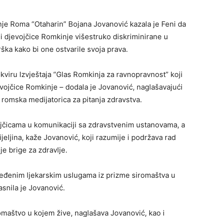
je Roma “Otaharin” Bojana Jovanović kazala je Feni da
i djevojčice Romkinje višestruko diskriminirane u
ška kako bi one ostvarile svoja prava.
okviru Izvještaja “Glas Romkinja za ravnopravnost” koji
evojčice Romkinje – dodala je Jovanović, naglašavajući
ji romska medijatorica za pitanja zdravstva.
jčicama u komunikaciji sa zdravstvenim ustanovama, a
jeljina, kaže Jovanović, koji razumije i podržava rad
je brige za zdravlje.
dređenim ljekarskim uslugama iz prizme siromaštva u
asnila je Jovanović.
maštvo u kojem žive, naglašava Jovanović, kao i