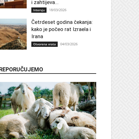
i zahtijeva...
18/03/2026
Intervju
Četrdeset godina čekanja:
kako je počeo rat Izraela i
Irana
04/03/2026
Otvorena vrata
REPORUČUJEMO