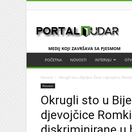
UDAR
MEDIJ KOJI ZAVRŠAVA SA PJESMOM
POČETNA
NOVOSTI
INTERVJU
OTV
Novosti
Okrugli sto u Bijeljini: Žene i djevojčice Romk
Novosti
Okrugli sto u Bijel
djevojčice Romki
diskriminirane u 