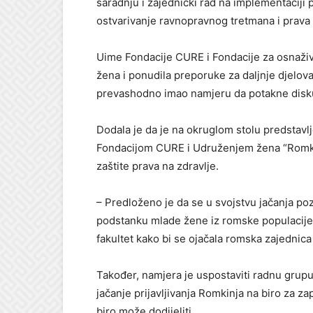
saradnju i zajednički rad na implementaciji
ostvarivanje ravnopravnog tretmana i prava 
Uime Fondacije CURE i Fondacije za osnaživa
žena i ponudila preporuke za daljnje djelovan
prevashodno imao namjeru da potakne diskus
Dodala je da je na okruglom stolu predstavlje
Fondacijom CURE i Udruženjem žena “Romkin
zaštite prava na zdravlje.
– Predloženo je da se u svojstvu jačanja poz
podstanku mlade žene iz romske populacije 
fakultet kako bi se ojačala romska zajednica
Također, namjera je uspostaviti radnu grupu
jačanje prijavljivanja Romkinja na biro za zap
biro može dodijeliti.