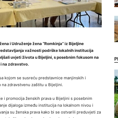
ena i Udruženje žena “Romkinja” iz Bijeljine
predstavljanja važnosti podrške lokalnih institucija
šali uvjeti života u Bijeljini, s posebnim fokusom na
P
 i na zdravstvo.
 sa kojom se susreću predstavnice manjinskih i
a zdravstvenu zaštitu u Bijeljini.
je i promocija ženskih prava u Bijeljini s posebnim
nje dijaloga između institucija na lokalnom nivou i
ovanja su ženska prava kako bi se ostvarili preduvjeti za