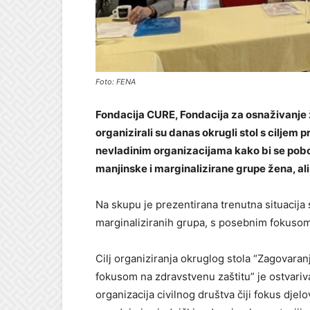
Foto: FENA
Fondacija CURE, Fondacija za osnaživanje ž
organizirali su danas okrugli stol s ciljem 
nevladinim organizacijama kako bi se pobolj
manjinske i marginalizirane grupe žena, ali
Na skupu je prezentirana trenutna situacija
marginaliziranih grupa, s posebnim fokusom n
Cilj organiziranja okruglog stola “Zagovaran
fokusom na zdravstvenu zaštitu” je ostvariva
organizacija civilnog društva čiji fokus djel