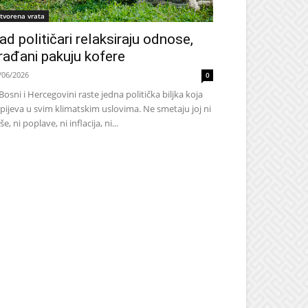
tvorena vrata
ad političari relaksiraju odnose,
rađani pakuju kofere
/06/2026
0
Bosni i Hercegovini raste jedna politička biljka koja
pijeva u svim klimatskim uslovima. Ne smetaju joj ni
še, ni poplave, ni inflacija, ni...