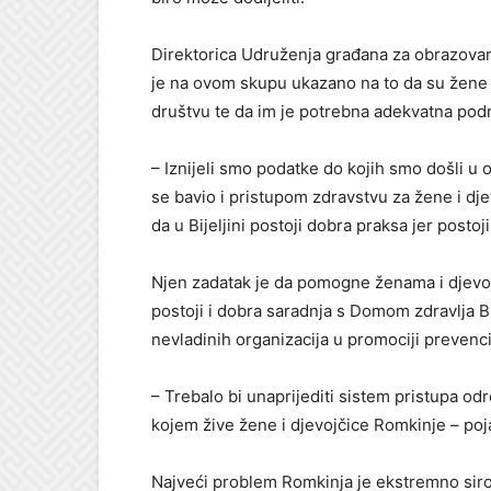
Direktorica Udruženja građana za obrazovan
je na ovom skupu ukazano na to da su žene 
društvu te da im je potrebna adekvatna podr
– Iznijeli smo podatke do kojih smo došli u 
se bavio i pristupom zdravstvu za žene i dj
da u Bijeljini postoji dobra praksa jer posto
Njen zadatak je da pomogne ženama i djevo
postoji i dobra saradnja s Domom zdravlja Bi
nevladinih organizacija u promociji prevenci
– Trebalo bi unaprijediti sistem pristupa o
kojem žive žene i djevojčice Romkinje – poj
Najveći problem Romkinja je ekstremno siro