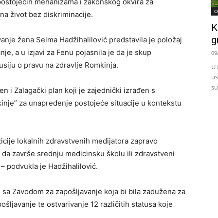
 postojećih mehanizama i zakonskog okvira za
O
na život bez diskriminacije.
K
g
nje žena Selma Hadžihalilović predstavila je položaj
je, a u izjavi za Fenu pojasnila je da je skup
09
iju o pravu na zdravlje Romkinja.
U 
us
su
n i Zalagački plan koji je zajednički izrađen s
je” za unapređenje postojeće situacije u kontekstu
icije lokalnih zdravstvenih medijatora zapravo
da završe srednju medicinsku školu ili zdravstveni
 – podvukla je Hadžihalilović.
 sa Zavodom za zapošljavanje koja bi bila zadužena za
ošljavanje te ostvarivanje 12 različitih statusa koje