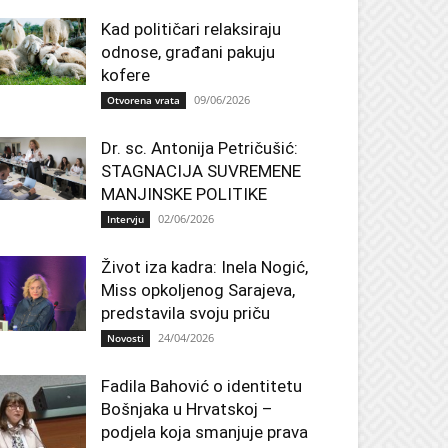
Kad političari relaksiraju
odnose, građani pakuju
kofere
09/06/2026
Otvorena vrata
Dr. sc. Antonija Petričušić:
STAGNACIJA SUVREMENE
MANJINSKE POLITIKE
02/06/2026
Intervju
Život iza kadra: Inela Nogić,
Miss opkoljenog Sarajeva,
predstavila svoju priču
24/04/2026
Novosti
Fadila Bahović o identitetu
Bošnjaka u Hrvatskoj –
podjela koja smanjuje prava