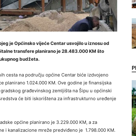
eg je Općinsko vijeće Centar usvojilo u iznosu od
italne transfere planirano je 28.483.000 KM što
eukupnog budžeta.
P
lnih cesta na području općine Centar biće izdvojeno
e planirano 1.024.000 KM. Ove godine je finansijska
e gradskog građevinskog zemljišta na Šipu u općinski
redstva će biti iskorištena za infrastrukturno uređenje
gradske općine planirano je 3.229.000 KM, a za
ne i kanalizacione mreže predviđeno je 1.798.000 KM.