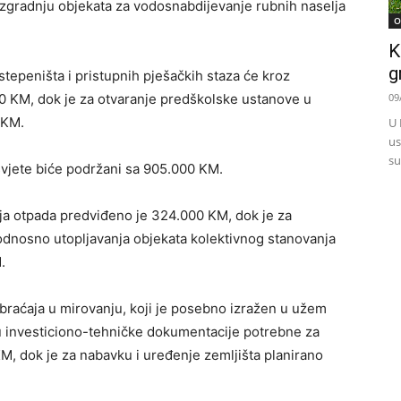
izgradnju objekata za vodosnabdijevanje rubnih naselja
O
K
g
stepeništa i pristupnih pješačkih staza će kroz
00 KM, dok je za otvaranje predškolske ustanove u
09
 KM.
U 
us
su
asvjete biće podržani sa 905.000 KM.
ja otpada predviđeno je 324.000 KM, dok je za
odnosno utopljavanja objekata kolektivnog stanovanja
.
braćaja u mirovanju, koji je posebno izražen u užem
u investiciono-tehničke dokumentacije potrebne za
M, dok je za nabavku i uređenje zemljišta planirano