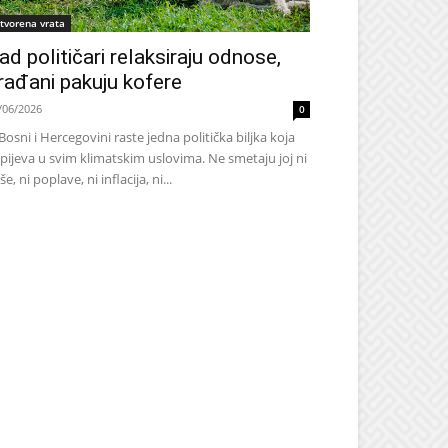
tvorena vrata
ad političari relaksiraju odnose,
rađani pakuju kofere
/06/2026
0
Bosni i Hercegovini raste jedna politička biljka koja
pijeva u svim klimatskim uslovima. Ne smetaju joj ni
še, ni poplave, ni inflacija, ni...