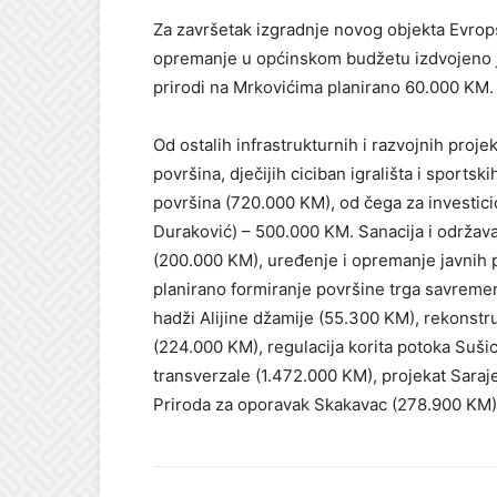
Za završetak izgradnje novog objekta Evrops
opremanje u općinskom budžetu izdvojeno j
prirodi na Mrkovićima planirano 60.000 KM.
Od ostalih infrastrukturnih i razvojnih proje
površina, dječijih ciciban igrališta i sports
površina (720.000 KM), od čega za investici
Duraković) – 500.000 KM. Sanacija i održava
(200.000 KM), uređenje i opremanje javnih 
planirano formiranje površine trga savremen
hadži Alijine džamije (55.300 KM), rekonstr
(224.000 KM), regulacija korita potoka Sušica
transverzale (1.472.000 KM), projekat Saraj
Priroda za oporavak Skakavac (278.900 KM)