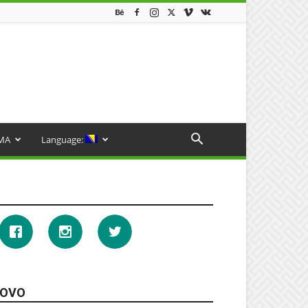
MA
Language:
OVO