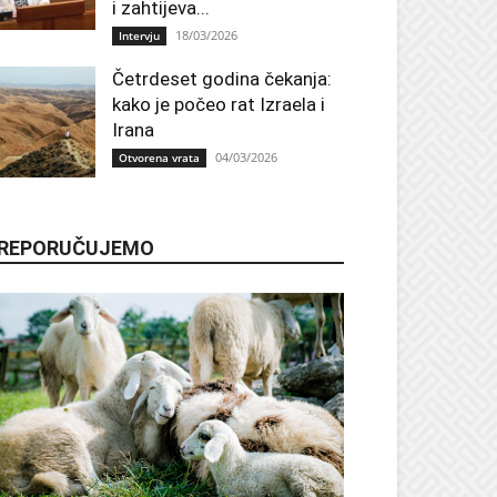
i zahtijeva...
18/03/2026
Intervju
Četrdeset godina čekanja:
kako je počeo rat Izraela i
Irana
04/03/2026
Otvorena vrata
REPORUČUJEMO