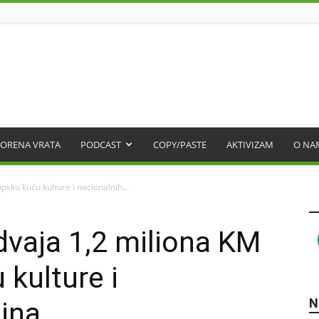
ORENA VRATA
PODCAST
COPY/PASTE
AKTIVIZAM
O NA
sku kuću kulture i nacionalnih...
dvaja 1,2 miliona KM
 kulture i
N
ina