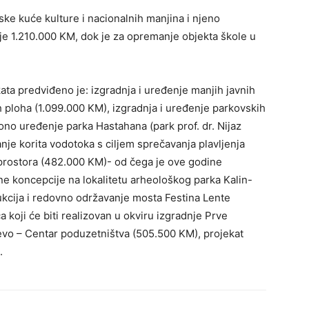
ke kuće kulture i nacionalnih manjina i njeno
e 1.210.000 KM, dok je za opremanje objekta škole u
kata predviđeno je: izgradnja i uređenje manjih javnih
kih ploha (1.099.000 KM), izgradnja i uređenje parkovskih
ono uređenje parka Hastahana (park prof. dr. Nijaz
nje korita vodotoka s ciljem sprečavanja plavljenja
prostora (482.000 KM)- od čega je ove godine
e koncepcije na lokalitetu arheološkog parka Kalin-
ukcija i redovno održavanje mosta Festina Lente
 koji će biti realizovan u okviru izgradnje Prve
evo – Centar poduzetništva (505.500 KM), projekat
.