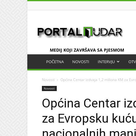
UDAR
MEDIJ KOJI ZAVRŠAVA SA PJESMOM
POČETNA
NOVOSTI
INTERVJU
OTV
Novosti
Općina Centar izdvaja 1,2 miliona KM za Evrop
Novosti
Općina Centar iz
za Evropsku kuću
nacionalnih manj