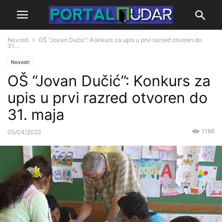
Novosti
OŠ “Jovan Dučić”: Konkurs za upis u prvi razred otvoren do
31....
Novosti
OŠ “Jovan Dučić”: Konkurs za
upis u prvi razred otvoren do
31. maja
1186
05/04/2022