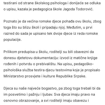
testirani od strane školskog psihologa i donijeće se odluka
o upisu, kazala je pedagogica škole Jagoda Todorović.
Poznato je da većina romske djece pohađa ovu školu, zbog
toga što su blizu školi i pripadaju njoj. Međutim, u prvi
razred do sada je upisano tek dvoje djece iz reda romske
populacije.
Prilikom predupisa u školu, roditelji su bili obavezni da
donesu djetetovu dokumentaciju: izvod iz matične knjige
rođenih i potvrdu o prebivalištu. Na upisu, pedagoško-
psihološka služba testira djecu testovima koje je propisalo
Ministarstvo prosvjete i kulture Republike Srpske.
Djeca su naše najveće bogastvo, pa zbog toga trebali bi da
im posvetimo i pažnju i ljubav. Sva djeca imaju pravo na
osnovno obrazovanje, a svi roditelji imaju obavezu i