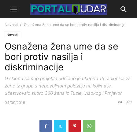
Novosti
Osnažena žena ume da se bori protiv nasilja i diskriminacije
Novosti
Osnažena žena ume da se
bori protiv nasilja i
diskriminacije
U sklopu samog projekta održano je ukupno 15 radionica za
žene iz grupa u nepovoljnom položaju na kojima je
učestvovalo skoro 300 žena iz Tuzle, Visokog i Prnjavor
1973
04/09/2019