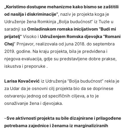
„Koristimo dostupne mehanizme kako bismo se zaštitili
od nasilja i diskriminacije”
, naziv je projekta koga je
Udruženje žena Romkinja „Bolja budućnost“ iz Tuzle u
saradnji sa
Omladinskom romska inicijativom “Budi mi
prijatelj”
Visoko i
Udruženjem Romska djevojka “Romani
Chej
” Prnjavor, realizovala od juna 2018. do septembra
2019. godine. Na kraju projekta, bila je predviđena i
njegova evaluacija, gdje su predstavljene dobre prakse,
iskustva i preporuke .
Larisa Kovačević
iz Udruženja “Bolja budućnost” rekla je
za Udar da je osnovni cilj projekta bio da se doprinese
ostvarenju jednog od specifičnih ciljeva, a to je
osnaživanje žena i djevojaka.
–
Sve aktivnosti projekta su bile dizajnirane i prilagođene
potrebama zajednice i ženama iz marginaliziranih