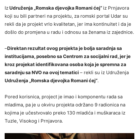
Iz
Udruženja „Romska djevojka Romani ćej“
iz Prnjavora
koji su bili partneri na projektu, za romski portal Udar su
rekli da je projekt vrlo kvalitetan, jer ima kontinuitet i da je
došlo do promjena u radu i odnosu sa ženama iz zajednice.
–
Direktan rezultat ovog projekta je bolja saradnja sa
institucijama, posebno sa Centrom za socijalni rad, jer je
kroz projekat identifikovana osoba koja je spremna za
saradnju sa NVO na ovoj tematici
– rekli su iz Udruženja
Udruženja „Romska djevojka Romani ćej“
.
Pored korisnica, project je imao i komponentu rada sa
mladima, pa je u okviru projekta održano 9 radionica na
kojima je učestvovalo preko 130 mladića i muškaraca iz
Tuzle, Visokog i Prnjavora.