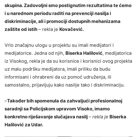
skupina. Zadovoljni smo postignutim rezultatima te ćemo
i u narednom periodu raditi na prevenciji nasilja i
diskriminacije, ali i promociji dostupnih mehanizama
zaštite od istih
– rekla je
Kovačević.
Vrlo značajnu ulogu u projektu su imali medijatori i
medijatorice. Jedna od njih,
Biserka Halilović
, medijatorica
iz Visokog, rekla je da su korisnice i korisnici ovog projekta
uz malu podršku medijatora, imali priliku da budu
informisani i ohrabreni da uz pomoć udruženja, ili
samostalno, prijavljuju kako nasilje tako i diskriminaciju.
–
Također bih spomenula da zahvaljući profesionalnoj
saradnji sa Policijskom upravom Visoko, imamo
konkretno riješavanje slučajava nasilj
– rekla je
Biserka
Halilović za Udar.