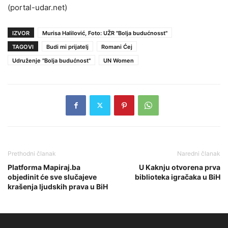
(portal-udar.net)
IZVOR
Murisa Halilović, Foto: UŽR "Bolja budućnosst"
TAGOVI
Budi mi prijatelj
Romani Ćej
Udruženje "Bolja budućnost"
UN Women
Prethodni članak
Naredni članak
Platforma Mapiraj.ba
U Kaknju otvorena prva
objedinit će sve slučajeve
biblioteka igračaka u BiH
krašenja ljudskih prava u BiH