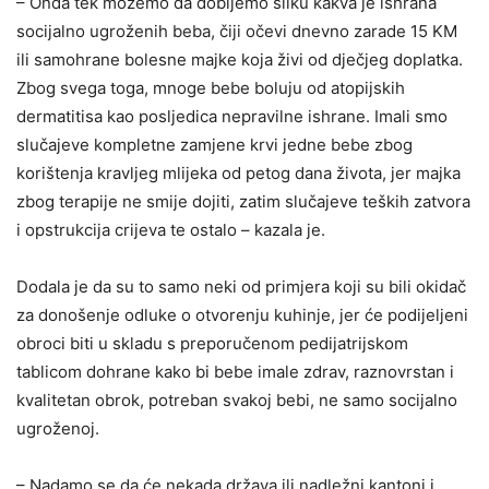
– Onda tek možemo da dobijemo sliku kakva je ishrana
socijalno ugroženih beba, čiji očevi dnevno zarade 15 KM
ili samohrane bolesne majke koja živi od dječjeg doplatka.
Zbog svega toga, mnoge bebe boluju od atopijskih
dermatitisa kao posljedica nepravilne ishrane. Imali smo
slučajeve kompletne zamjene krvi jedne bebe zbog
korištenja kravljeg mlijeka od petog dana života, jer majka
zbog terapije ne smije dojiti, zatim slučajeve teških zatvora
i opstrukcija crijeva te ostalo – kazala je.
Dodala je da su to samo neki od primjera koji su bili okidač
za donošenje odluke o otvorenju kuhinje, jer će podijeljeni
obroci biti u skladu s preporučenom pedijatrijskom
tablicom dohrane kako bi bebe imale zdrav, raznovrstan i
kvalitetan obrok, potreban svakoj bebi, ne samo socijalno
ugroženoj.
– Nadamo se da će nekada država ili nadležni kantoni i