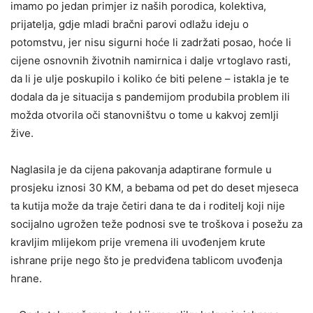
imamo po jedan primjer iz naših porodica, kolektiva,
prijatelja, gdje mladi bračni parovi odlažu ideju o
potomstvu, jer nisu sigurni hoće li zadržati posao, hoće li
cijene osnovnih životnih namirnica i dalje vrtoglavo rasti,
da li je ulje poskupilo i koliko će biti pelene – istakla je te
dodala da je situacija s pandemijom produbila problem ili
možda otvorila oči stanovništvu o tome u kakvoj zemlji
žive.
Naglasila je da cijena pakovanja adaptirane formule u
prosjeku iznosi 30 KM, a bebama od pet do deset mjeseca
ta kutija može da traje četiri dana te da i roditelj koji nije
socijalno ugrožen teže podnosi sve te troškova i posežu za
kravljim mlijekom prije vremena ili uvođenjem krute
ishrane prije nego što je predviđena tablicom uvođenja
hrane.