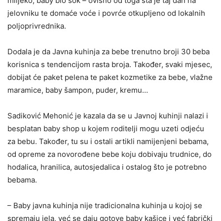
mlijeko, baby bio sok – ovisno od toga šta je taj dan na
jelovniku te domaće voće i povrće otkupljeno od lokalnih
poljoprivrednika.
Dodala je da Javna kuhinja za bebe trenutno broji 30 beba
korisnica s tendencijom rasta broja. Također, svaki mjesec,
dobijat će paket pelena te paket kozmetike za bebe, vlažne
maramice, baby šampon, puder, kremu…
Sadiković Mehonić je kazala da se u Javnoj kuhinji nalazi i
besplatan baby shop u kojem roditelji mogu uzeti odjeću
za bebu. Također, tu su i ostali artikli namijenjeni bebama,
od opreme za novorođene bebe koju dobivaju trudnice, do
hodalica, hranilica, autosjedalica i ostalog što je potrebno
bebama.
– Baby javna kuhinja nije tradicionalna kuhinja u kojoj se
spremaju jela, već se daju gotove baby kašice i već fabrički