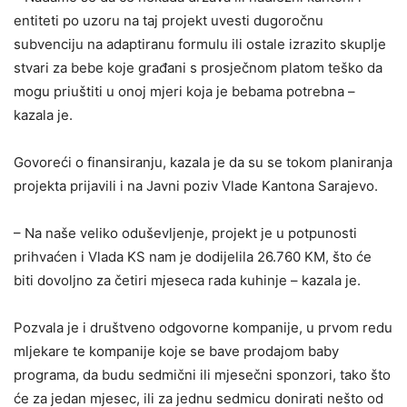
entiteti po uzoru na taj projekt uvesti dugoročnu
subvenciju na adaptiranu formulu ili ostale izrazito skuplje
stvari za bebe koje građani s prosječnom platom teško da
mogu priuštiti u onoj mjeri koja je bebama potrebna –
kazala je.
Govoreći o finansiranju, kazala je da su se tokom planiranja
projekta prijavili i na Javni poziv Vlade Kantona Sarajevo.
– Na naše veliko oduševljenje, projekt je u potpunosti
prihvaćen i Vlada KS nam je dodijelila 26.760 KM, što će
biti dovoljno za četiri mjeseca rada kuhinje – kazala je.
Pozvala je i društveno odgovorne kompanije, u prvom redu
mljekare te kompanije koje se bave prodajom baby
programa, da budu sedmični ili mjesečni sponzori, tako što
će za jedan mjesec, ili za jednu sedmicu donirati nešto od