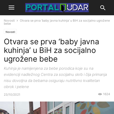
Novosti
Otvara se prva ‘baby javna kuhinja’ u BiH za socijalno ugrožene
bebe
Novosti
Otvara se prva ‘baby javna
kuhinja’ u BiH za socijalno
ugrožene bebe
Kuhinja je namijenjena za bebe porodica koje su na
evidenciji nadležnog Centra za socijalnu skrb i čija primanja
nisu dovoljna da bebama osiguraju nutritivno kvalitetan
obrok i pelene
1624
23/10/2021