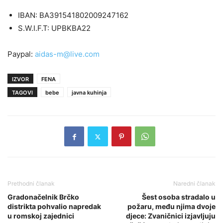
IBAN: BA391541802009247162
S.W.I.F.T: UPBKBA22
Paypal:
aidas-m@live.com
IZVOR
FENA
TAGOVI
bebe
javna kuhinja
Prethodni članak
Naredni članak
Gradonačelnik Brčko
Šest osoba stradalo u
distrikta pohvalio napredak
požaru, među njima dvoje
u romskoj zajednici
djece: Zvaničnici izjavljuju