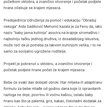
početkom oktobra, a zvanično otvorenje i početak podjele
hrane očekuje se krajem mjeseca.
Predsjednica Udruženja za pomoć i edukaciju “Obraduj
nekoga” Aida Sadiković Mehonić kazala je za Fenu da, iako
naziv “baby javna kuhinja” asocira na krajnje siromaštvo i
najbolniju tačku jednog društva, iz dosadašnjeg iskustva,
može reći da je potreba za takvom kuhinjom velika, i to ne
samo za socijalno ugrožene roditelje.
Projekt je pokrenut u oktobru, a zvanično otvorenje i
početak podjele hrane počet će krajem mjeseca.
Bebe će svaki dan dobijati obrok: litar mlijeka ili adaptiranu
formulu za bebe mlađe od godinu dana koje iz opravdanih
razloga ne doje, povrtnu ili voćnu kašicu, ostalu baby
hranu kao što je palenta, griz, kakao, čokoladni dodatak za