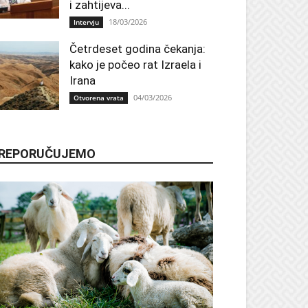
i zahtijeva...
18/03/2026
Intervju
Četrdeset godina čekanja:
kako je počeo rat Izraela i
Irana
04/03/2026
Otvorena vrata
REPORUČUJEMO