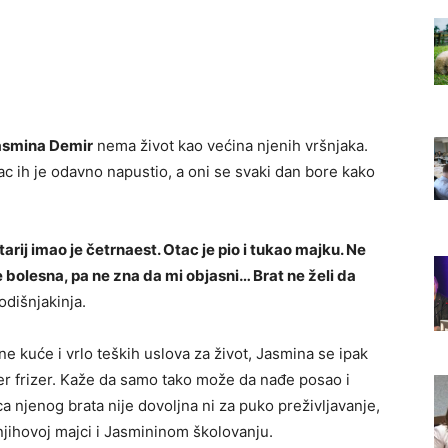
asmina Demir
nema život kao većina njenih vršnjaka.
c ih je odavno napustio, a oni se svaki dan bore kako
tarij imao je četrnaest. Otac je pio i tukao majku. Ne
 bolesna, pa ne zna da mi objasni… Brat ne želi da
odišnjakinja.
ne kuće i vrlo teških uslova za život, Jasmina se ipak
jer frizer. Kaže da samo tako može da nađe posao i
 njenog brata nije dovoljna ni za puko preživljavanje,
 njihovoj majci i Jasmininom školovanju.