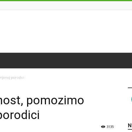
jenoj porodici
ost, pomozimo
porodici
N
3135