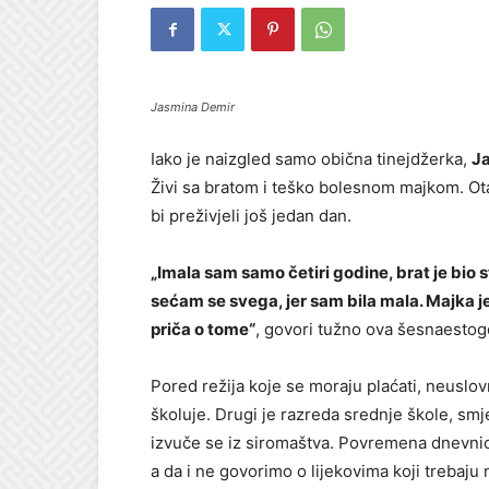
Jasmina Demir
Iako je naizgled samo obična tinejdžerka,
J
Živi sa bratom i teško bolesnom majkom. Ota
bi preživjeli još jedan dan.
„Imala sam samo četiri godine, brat je bio s
sećam se svega, jer sam bila mala. Majka je
priča o tome“
, govori tužno ova šesnaestog
Pored režija koje se moraju plaćati, neuslov
školuje. Drugi je razreda srednje škole, sm
izvuče se iz siromaštva. Povremena dnevnica
a da i ne govorimo o lijekovima koji trebaju