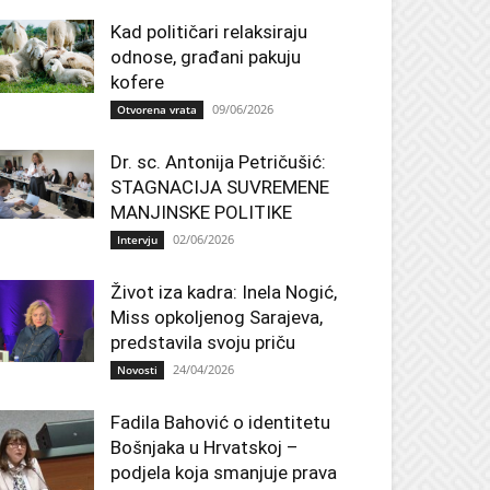
Kad političari relaksiraju
odnose, građani pakuju
kofere
09/06/2026
Otvorena vrata
Dr. sc. Antonija Petričušić:
STAGNACIJA SUVREMENE
MANJINSKE POLITIKE
02/06/2026
Intervju
Život iza kadra: Inela Nogić,
Miss opkoljenog Sarajeva,
predstavila svoju priču
24/04/2026
Novosti
Fadila Bahović o identitetu
Bošnjaka u Hrvatskoj –
podjela koja smanjuje prava