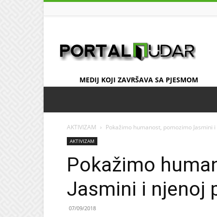
UDAR
MEDIJ KOJI ZAVRŠAVA SA PJESMOM
AKTIVIZAM
Pokažimo humanost, pomozimo Jasmini i n
AKTIVIZAM
Pokažimo human
Jasmini i njenoj 
07/09/2018