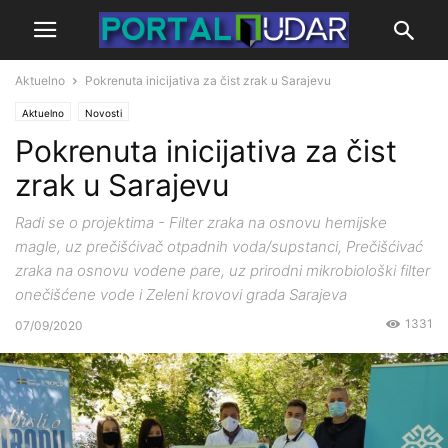
Aktuelno
Pokrenuta inicijativa za čist zrak u Sarajevu
Aktuelno
Novosti
Pokrenuta inicijativa za čist
zrak u Sarajevu
Radi se o projektima - Filter zraka na osnovu hemijske
magle, uz prečišćivač otpadnih voda/supstanci, Prečišćivać
zraka na osnovu vodene pare, uz prirodni mikrobiološki filter
onečišćene vode i Zeleni krovovi grada Sarajeva
1331
07/09/2020