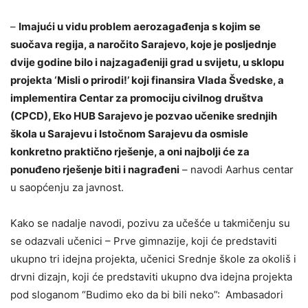
–
Imajući u vidu problem aerozagađenja s kojim se
suočava regija, a naročito Sarajevo, koje je posljednje
dvije godine bilo i najzagađeniji grad u svijetu, u sklopu
projekta ‘Misli o prirodi!’ koji finansira Vlada Švedske, a
implementira Centar za promociju civilnog društva
(CPCD), Eko HUB Sarajevo je pozvao učenike srednjih
škola u Sarajevu i Istočnom Sarajevu da osmisle
konkretno praktično rješenje, a oni najbolji će za
ponuđeno rješenje biti i nagrađeni
– navodi Aarhus centar
u saopćenju za javnost.
Kako se nadalje navodi, pozivu za učešće u takmičenju su
se odazvali učenici – Prve gimnazije, koji će predstaviti
ukupno tri idejna projekta, učenici Srednje škole za okoliš i
drvni dizajn, koji će predstaviti ukupno dva idejna projekta
pod sloganom “Budimo eko da bi bili neko”: Ambasadori